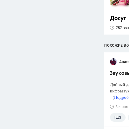
Досуг
757 во
ПОХОЖИЕ В
Анит
Звуковы
Добрый д
инфразвук
(
Подробн
8 июня
ГДЗ