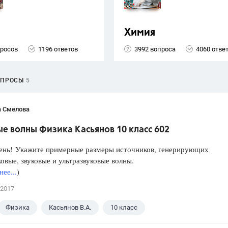
Химия
просов
1196 ответов
3992 вопроса
4060 отве
ОПРОСЫ
5
а Смелова
е волны Физика Касьянов 10 класс 602
ень! Укажите примерные размеры источников, генерирующих
овые, звуковые и ультразвуковые волны.
ее...
)
 2017
Физика
Касьянов В.А.
10 класс