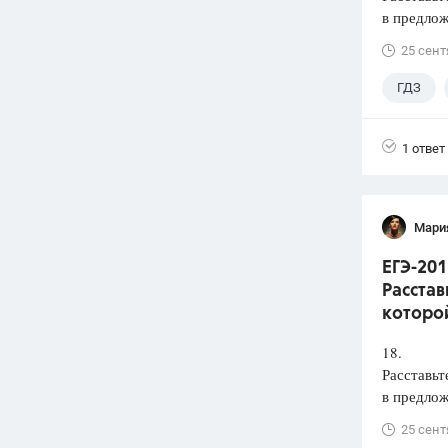
в предлож
25 сент
ГДЗ
1 ответ
Мари
ЕГЭ-201
Расстав
которой
18.
Расставьт
в предлож
25 сент