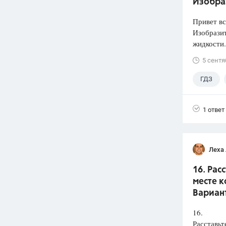
Изобра
Привет вс
Изобразит
жидкости.
5 сентя
ГДЗ
1 ответ
Леха
16. Рас
месте к
Вариант
16.
Расставьт