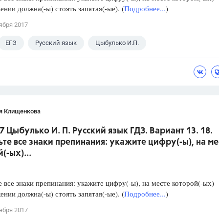
ении должна(-ы) стоять запятая(-ые). (
Подробнее...
)
ября 2017
ЕГЭ
Русский язык
Цыбулько И.П.
я Клищенкова
7 Цыбулько И. П. Русский язык ГДЗ. Вариант 13. 18.
ьте все знаки препинания: укажите цифру(-ы), на ме
(-ых)...
е все знаки препинания: укажите цифру(-ы), на месте которой(-ых)
ении должна(-ы) стоять запятая(-ые). (
Подробнее...
)
ября 2017