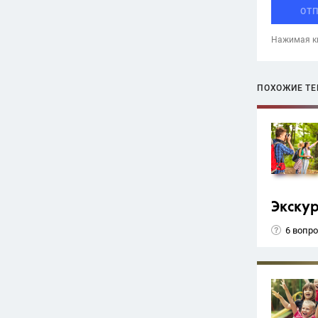
ОТ
Нажимая кн
ПОХОЖИЕ Т
Экску
6 вопр