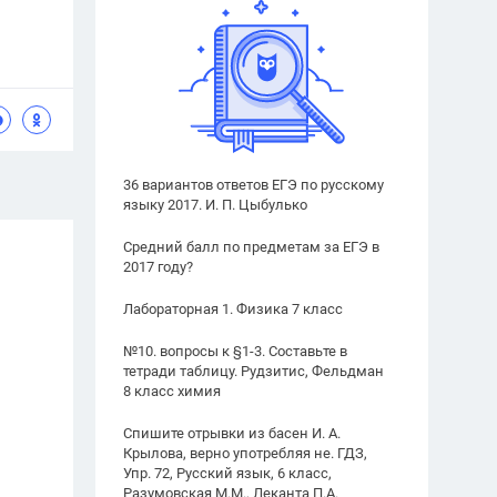
36 вариантов ответов ЕГЭ по русскому
языку 2017. И. П. Цыбулько
Средний балл по предметам за ЕГЭ в
2017 году?
Лабораторная 1. Физика 7 класс
№10. вопросы к §1-3. Составьте в
тетради таблицу. Рудзитис, Фельдман
8 класс химия
Спишите отрывки из басен И. А.
Крылова, верно употребляя не. ГДЗ,
Упр. 72, Русский язык, 6 класс,
Разумовская М.М., Леканта П.А.