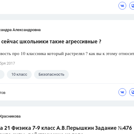
сандра Александровна
сейчас школьники такие агрессивные ?
вость про 10 классника который растрелял ? как вы к этому относи
бря 2017
10 класс
Безопасность
тов
 Красникова
а 21 Физика 7-9 класс А.В.Перышкин Задание №476