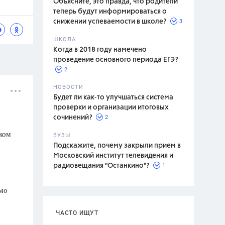
Объясните, это правда, что родители
теперь будут информироваться о
3
снижении успеваемости в школе?
ШКОЛА
спитание
Когда в 2018 году намечено
проведение основного периода ЕГЭ?
2
НОВОСТИ
Будет ли как-то улучшаться система
проверки и организации итоговых
2
сочинений?
иком
ВУЗЫ
Подскажите, почему закрыли прием в
Московский институт телевидения и
1
радиовещания "Останкино"?
имо
ЧАСТО ИЩУТ