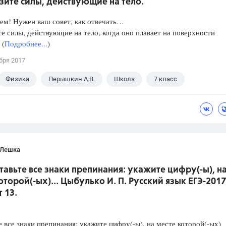
зите силы, действующие на тело.
ем! Нужен ваш совет, как отвечать…
е силы, действующие на тело, когда оно плавает на поверхности
 (
Подробнее...
)
бря 2017
Физика
Перышкин А.В.
Школа
7 класс
 Лешка
ставьте все знаки препинания: укажите цифру(-ы), н
оторой(-ых)... Цыбулько И. П. Русский язык ЕГЭ-2017
 13.
е все знаки препинания: укажите цифру(-ы), на месте которой(-ых)