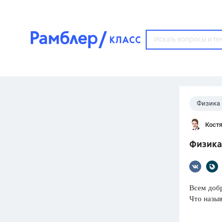
?
Физика
Популярные тем
Кост
ГДЗ
67571
ответ
Физика 
ЕГЭ
3273
ответа
ОГЭ
Всем добр
3460
ответов
Что назыв
ФИПИ
30
ответов