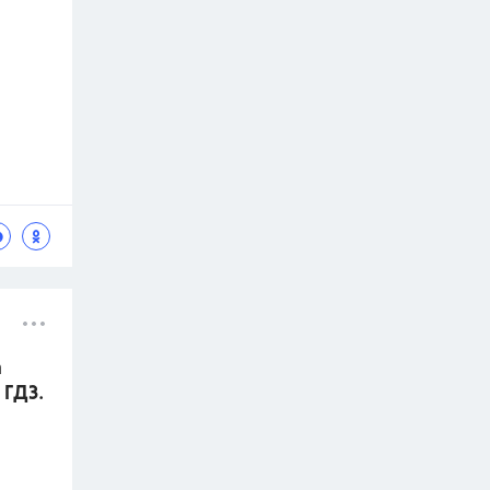
а
 ГДЗ.