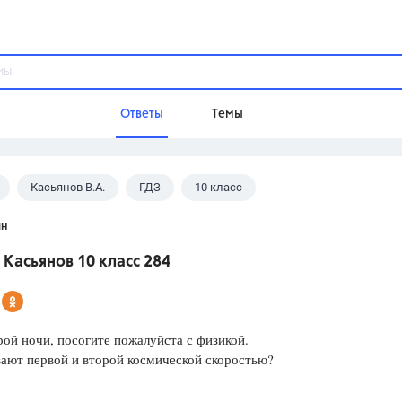
Ответы
Темы
Касьянов В.А.
ГДЗ
10 класс
ы
Домашнее задание
Русский язык,
Химия,
Геометрия,
ян
Обществознание,
Физика
Касьянов 10 класс 284
Школа
9 класс,
8 класс,
11 класс,
10 клас
6 класс,
4 класс,
5 класс,
1 класс,
ой ночи, посогите пожалуйста с физикой.
Учебники
ают первой и второй космической скоростью?
Разумовская М.М.,
Габриелян О.С
Рудзитис Г.Е.,
Цыбулько И.П.,
Атан