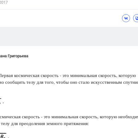
2017
Цветков Л. А.
Психология
Отношения,
Любовь,
Красота,
Во
ПОКАЗАТЬ ВСЕ
ана Григорьева
ервая космическая скорость - это минимальная скорость, которую
о сообщить телу для того, чтобы оно стало искусственным спутн
смическая скорость - это минимальная скорость, которую необход
телу для преодоления земного притяжения: