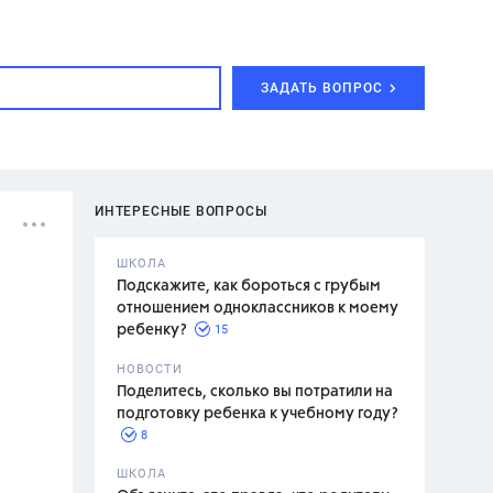
ЗАДАТЬ ВОПРОС
ИНТЕРЕСНЫЕ ВОПРОСЫ
ШКОЛА
Подскажите, как бороться с грубым
отношением одноклассников к моему
15
ребенку?
с,
7 класс,
НОВОСТИ
2 класс
Поделитесь, сколько вы потратили на
подготовку ребенка к учебному году?
8
.,
ШКОЛА
асян Л.С.,