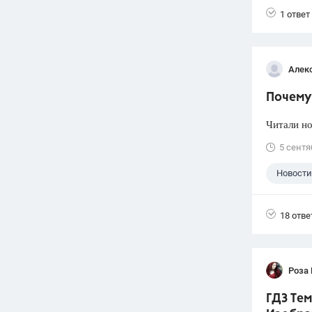
1 ответ
Алек
Почему 
Читали но
5 сентя
Новости
18 отве
Роза
ГДЗ Тем