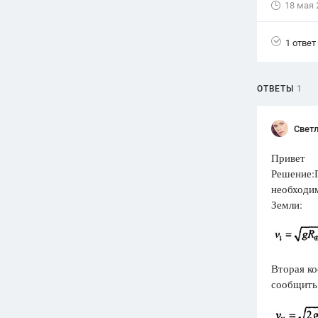
18 мая 
Вузы
1752
ответа
1 ответ
Олимпиады
82
ответа
ОТВЕТЫ
1
Spotlight
1551
ответ
Светл
ГИА
Привет
280
ответов
Решение:П
необходим
Земли:
Вторая ко
сообщить 