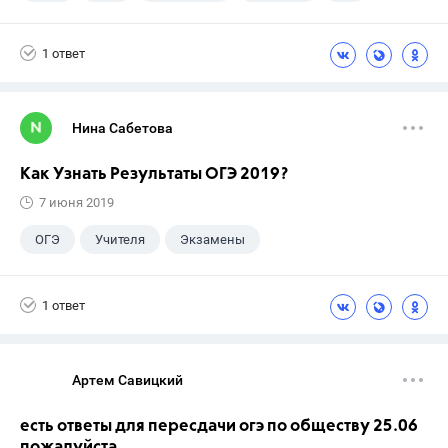
Досуг
9 класс
ГДЗ
ГИА
1 ответ
Нина Сабетова
Как Узнать Результаты ОГЭ 2019?
7 июня 2019
ОГЭ
Учителя
Экзамены
Выпускной
+6
ЕГЭ
ГДЗ
1 ответ
Досуг
ГИА
Учебники
9 класс
Артем Савицкий
есть ответы для пересдачи огэ по обществу 25.06
пожалуйста