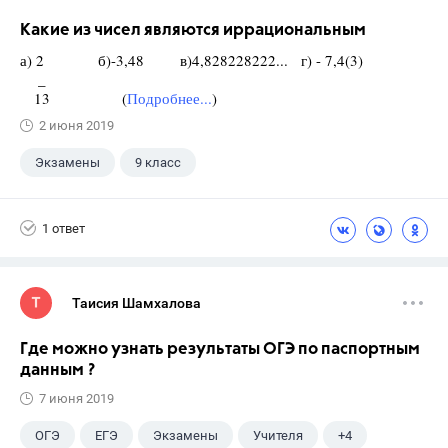
Какие из чисел являются иррациональным
а) 2 б)-3,48 в)4,828228222... г) - 7,4(3)
_
13 (
Подробнее...
)
2 июня 2019
Экзамены
9 класс
1 ответ
Таисия Шамхалова
Где можно узнать результаты ОГЭ по паспортным
данным ?
7 июня 2019
ОГЭ
ЕГЭ
Экзамены
Учителя
+4