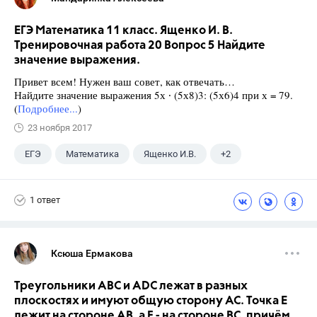
ЕГЭ Математика 11 класс. Ященко И. В.
Тренировочная работа 20 Вопрос 5 Найдите
значение выражения.
Привет всем! Нужен ваш совет, как отвечать…
Найдите значение выражения 5х ∙ (5х8)3: (5х6)4 при х = 79.
(
Подробнее...
)
23 ноября 2017
ЕГЭ
Математика
Ященко И.В.
+2
Семенов А.В.
11 класс
1 ответ
Ксюша Ермакова
Треугольники ABC и ADC лежат в разных
плоскостях и имуют общую сторону AC. Точка E
лежит на стороне AB, а F - на стороне BC, причём