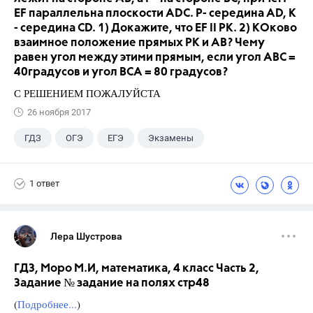
EF параллельна плоскости ADC. P- середина AD, K
- середина CD. 1) Докажите, что EF II PK. 2) КОково
взаимное положение прямых PK и AB? Чему
равен угол между этими прямым, если угол ABC =
40градусов и угол BCA = 80 градусов?
С РЕШЕНИЕМ ПОЖАЛУЙСТА
26 ноября 2017
ГДЗ
ОГЭ
ЕГЭ
Экзамены
Учебники
+5
9 класс
ГИА
1 ответ
Учителя
Досуг
Выпускной
Лера Шустрова
ГДЗ, Моро М.И, математика, 4 класс Часть 2,
Задание № задание на полях стр48
(
Подробнее...
)