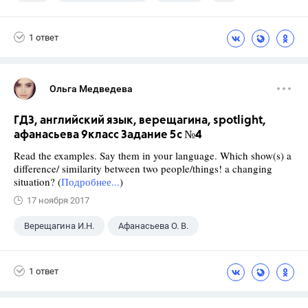
Верещагина И.Н.
1 ответ
Ольга Медведева
ГДЗ, английский язык, верещагина, spotlight,
афанасьева 9класс Задание 5c №4
Read the examples. Say them in your language. Which show(s) a
difference/ similarity between two people/things! a changing
situation? (
Подробнее...
)
17 ноября 2017
Верещагина И.Н.
Афанасьева О. В.
9 класс
+2
Английский язык
1 ответ
Spotlight