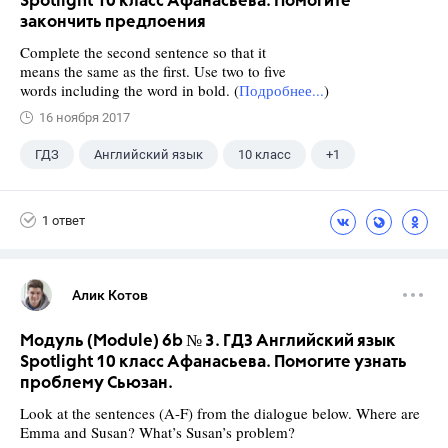
Spotlight 10 класс Афанасьева. Помогите
закончить предлоения
Complete the second sentence so that it
means the same as the first. Use two to five
words including the word in bold. (
Подробнее...
)
16 ноября 2017
ГДЗ
Английский язык
10 класс
+1
Афанасьева О. В.
1 ответ
Алик Котов
Модуль (Module) 6b № 3. ГДЗ Английский язык
Spotlight 10 класс Афанасьева. Помогите узнать
проблему Сьюзан.
Look at the sentences (A-F) from the dialogue below. Where are
Emma and Susan? What’s Susan’s problem?