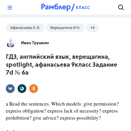
?
Афанасьева О. В.
Верещагина И.Н.
+4
Английский язык
9 класс
ГДЗ
Иван Трушкин
Spotlight
ГДЗ, английский язык, верещагина,
spotlight, афанасьева 9класс Задание
7d № 6a
a Read the sentences. Which models: give permission?
express obligation? express lack of necessity? express
prohibition? give advice? express possibility?