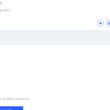
)
ря 2017
сти 4000 cимволов