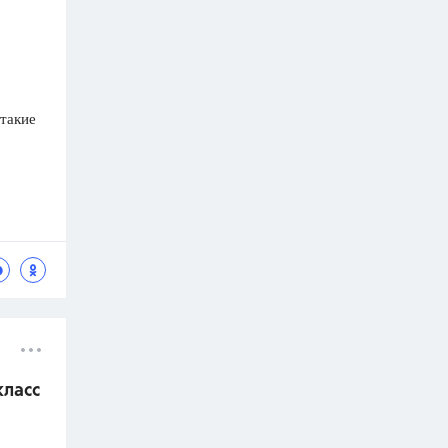
 такие
класс