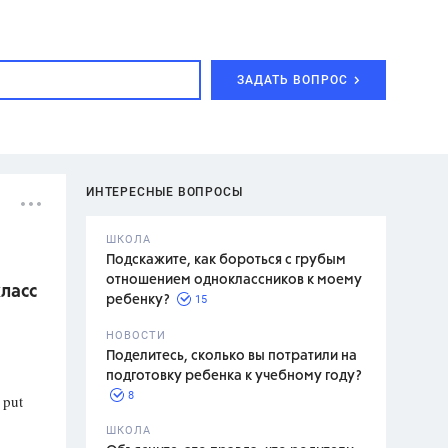
ЗАДАТЬ ВОПРОС
ИНТЕРЕСНЫЕ ВОПРОСЫ
ШКОЛА
Подскажите, как бороться с грубым
отношением одноклассников к моему
класс
15
ребенку?
с,
7 класс,
НОВОСТИ
2 класс
Поделитесь, сколько вы потратили на
подготовку ребенка к учебному году?
8
 put
.,
ШКОЛА
асян Л.С.,