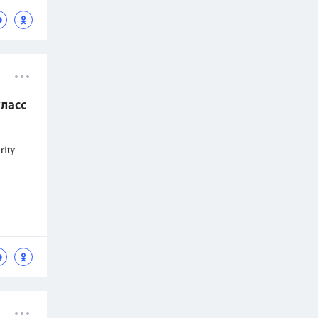
класс
rity