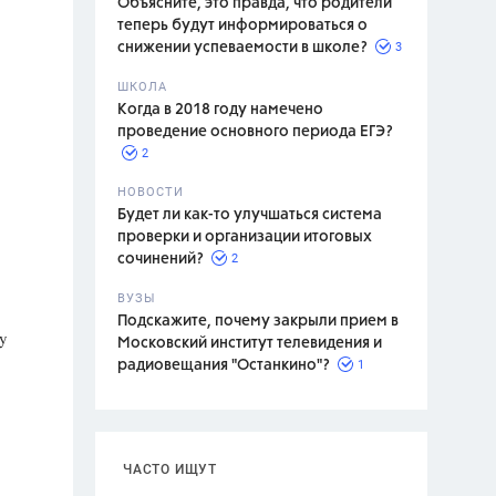
Объясните, это правда, что родители
теперь будут информироваться о
3
снижении успеваемости в школе?
ШКОЛА
спитание
Когда в 2018 году намечено
проведение основного периода ЕГЭ?
2
НОВОСТИ
Будет ли как-то улучшаться система
проверки и организации итоговых
2
сочинений?
ВУЗЫ
Подскажите, почему закрыли прием в
y
Московский институт телевидения и
1
радиовещания "Останкино"?
ЧАСТО ИЩУТ