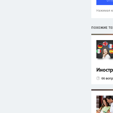
ОТ
Нажимая кн
ПОХОЖИЕ Т
Иност
66 воп