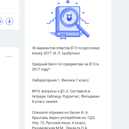
36 вариантов ответов ЕГЭ по русскому
языку 2017. И. П. Цыбулько
Средний балл по предметам за ЕГЭ в
2017 году?
Лабораторная 1. Физика 7 класс
№10. вопросы к §1-3. Составьте в
тетради таблицу. Рудзитис, Фельдман
8 класс химия
Спишите отрывки из басен И. А.
Крылова, верно употребляя не. ГДЗ,
Упр. 72, Русский язык, 6 класс,
Разумовская М.М., Леканта П.А.