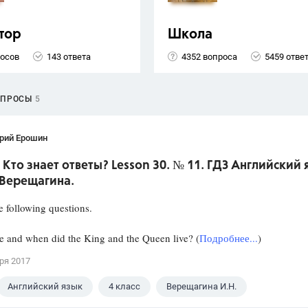
тор
Школа
росов
143 ответа
4352 вопроса
5459 отве
ОПРОСЫ
5
рий Ерошин
 Кто знает ответы? Lesson 30. № 11. ГДЗ Английский 
 Верещагина.
 following questions.
and when did the King and the Queen live? (
Подробнее...
)
ря 2017
Английский язык
4 класс
Верещагина И.Н.