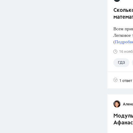
Сколько
математ
Всем прив
Легковое 
(
Подробне
16 нояб
ГДЗ
1 ответ
Ален
Модуль 
Афанас