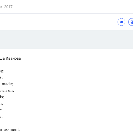
ря 2017
ша Иванова
ng;
s;
-made;
own on;
s;
n;
e;
y;
rrassment.