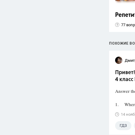
Репети
77 воп
ПОХОЖИЕ В
Дмит
Привет!
4 класс
Answer the
1. Where 
14 нояб
ГДЗ