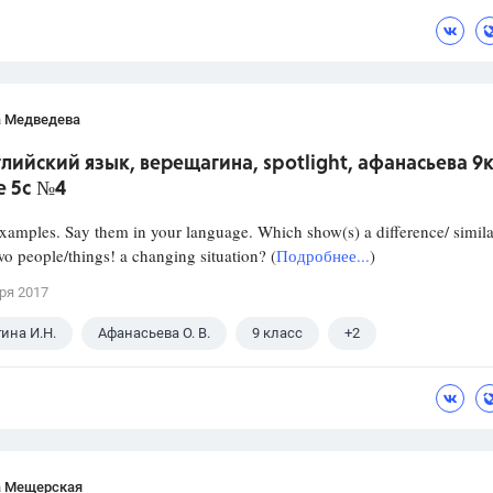
а Медведева
глийский язык, верещагина, spotlight, афанасьева 9
е 5c №4
xamples. Say them in your language. Which show(s) a difference/ simila
o people/things! a changing situation? (
Подробнее...
)
ря 2017
ина И.Н.
Афанасьева О. В.
9 класс
+2
кий язык
Spotlight
а Мещерская