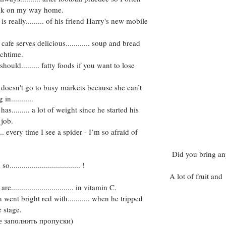
ck on my way home.
Цветков Л. А.
really......... of his friend Harry's new mobile
Психология
e serves delicious............ soup and bread
Отношения,
Любовь,
Красота,
Во
nchtime.
ld......... fatty foods if you want to lose
ПОКАЗАТЬ ВСЕ
sn't go to busy markets because she can’t
in...........
........ a lot of weight since he started his
 job.
. every time I see a spider - I’m so afraid of
Did you bring an
.................................. !
A lot of fruit and
e............................... in vitamin C.
nt bright red with........... when he tripped
e stage.
 заполнить пропуски)