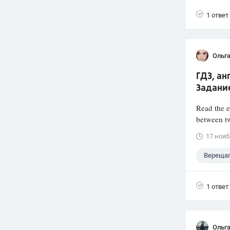
1 ответ
Ольг
ГДЗ, ан
Задани
Read the e
between tw
17 нояб
Верещаг
Английс
1 ответ
Ольг