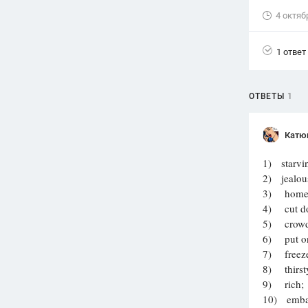
4 октяб
1 ответ
ОТВЕТЫ
1
Катю
1) starvi
2) jealou
3) home
4) cut d
5) crowd
6) put o
7) freez
8) thirst
9) rich;
10) emba