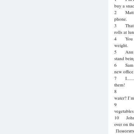
buy a sna
Вузы
2 Matt is 
1752
ответа
phone.
3 That caf
Олимпиады
rolls at lu
82
ответа
4 You shou
Spotlight
weight.
1551
ответ
5 Ann doe
stand being 
ГИА
6 Sam has.
280
ответов
new office
7 I.......
them!
8 
water? I’m so.
9 
vegetables ar
10 John we
over on th
Помогите