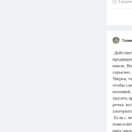
5 апрел
Толи
Действите
предвидит
школе. Вп
серьезно,
Уверен, ч
чтобы сле
ночевкой,
тратить в
речка, во
альтернат
Если с ле
повеселит
пару часо