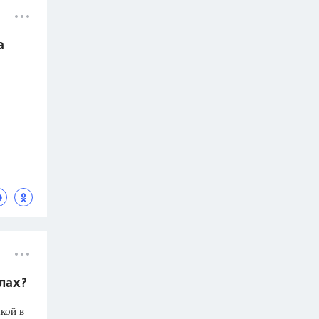
а
олах?
кой в