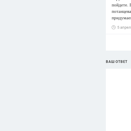
пойдете. 
потанцева
придума
5 апрел
ВАШ ОТВЕТ