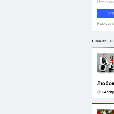
Можно вве
ОТ
Нажимая кн
ПОХОЖИЕ Т
Любов
64 воп