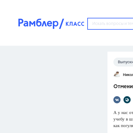
?
Выпуск
Популярные тем
Нико
ГДЗ
67571
ответ
Отменил
ЕГЭ
3273
ответа
ОГЭ
А у нас о
3460
ответов
учебу в ш
как погул
ФИПИ
30
ответов