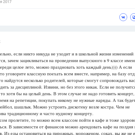
я 2017
к
льно, если никто никуда не уходит и в школьной жизни изменений 
ся, зачем зацикливаться на проведении выпускного в 9 классе имен
ереди целое лето, можно праздновать хоть каждый день)))) А если
 то уговорите классную поехать всем вместе, например, на базу от
то найдутся несколько родителей, которые смогут сопровождать вас
дить за дисциплиной. Извини, но без этого никак. Если не получитс
 то хотя бы на целый день. В этом случае не надо готовить концерт,
ремя на репетиции, покупать никому не нужные наряды. А так будет
лейбол, шашлык. Можно устроить дискотеку возле костра. Чем не
ива традиционному и часто нудному концерту.
сом пролетите, то можно всем классом пойти в кафе и тоже здоров
ься. В зависимости от финансов можно арендовать кафе на полдня 
в. Из еды остановиться на пирожных, мороженом, соках, вы же не 