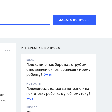
ЗАДАТЬ ВОПРОС
ИНТЕРЕСНЫЕ ВОПРОСЫ
ШКОЛА
Подскажите, как бороться с грубым
отношением одноклассников к моему
15
ребенку?
с,
7 класс,
НОВОСТИ
2 класс
Поделитесь, сколько вы потратили на
жить
подготовку ребенка к учебному году?
8
аны,
.,
ШКОЛА
асян Л.С.,