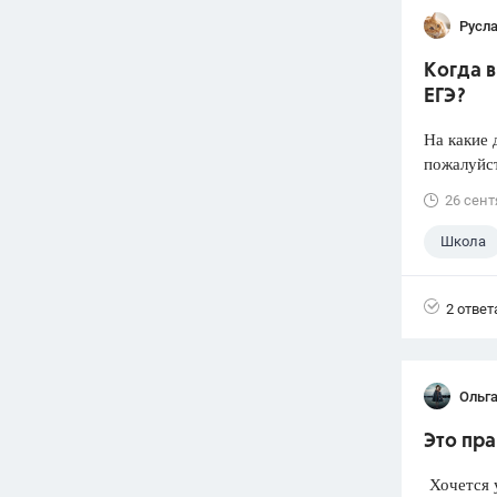
Русл
Когда 
ЕГЭ?
На какие 
пожалуйст
26 сент
Школа
2 ответ
Ольг
Это пра
Хочется у