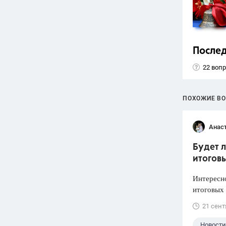
Послед
22 воп
ПОХОЖИЕ В
Анас
Будет л
итогов
Интересно
итоговых 
21 сент
Новости