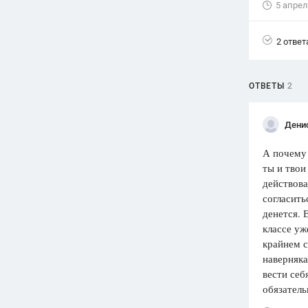
5 апрел
Вузы
1752
ответа
2 ответ
Олимпиады
82
ответа
ОТВЕТЫ
2
Spotlight
1551
ответ
Дени
ГИА
А почему 
280
ответов
ты и твои
действова
согласить
денется. 
классе уж
крайнем с
наверняка
вести себ
обязатель