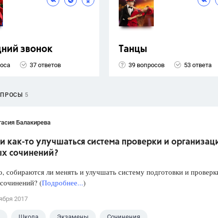
ний звонок
Танцы
роса
37 ответов
39 вопросов
53 ответа
ОПРОСЫ
5
тасия Балакирева
и как-то улучшаться система проверки и организац
ых сочинений?
, собираются ли менять и улучшать систему подготовки и проверк
сочинений? (
Подробнее...
)
ября 2017
Школа
Экзамены
Сочинения