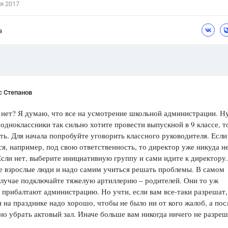
я 2017
Цветков Л. А.
а
Психология
Отношения,
Любовь,
Красота,
Во
ПОКАЗАТЬ ВСЕ
с Степанов
нет? Я думаю, что все на усмотрение школьной администрации. Ну
 одноклассники так сильно хотите провести выпускной в 9 классе, т
ть. Для начала попробуйте уговорить классного руководителя. Если
ся, например, под свою ответственность, то директор уже никуда н
Если нет, выберите инициативную группу и сами идите к директору.
е взрослые люди и надо самим учиться решать проблемы. В самом
лучае подключайте тяжелую артиллерию – родителей. Они то уж
 прибалтают администрацию. Но учти, если вам все-таки разрешат,
я на празднике надо хорошо, чтобы не было ни от кого жалоб, а пос
но убрать актовый зал. Иначе больше вам никогда ничего не разреш