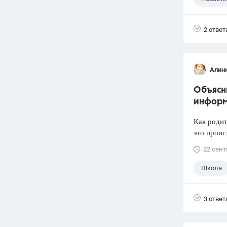
2 ответ
Алин
Объясни
информ
Как родит
это проис
22 сент
Школа
3 ответ