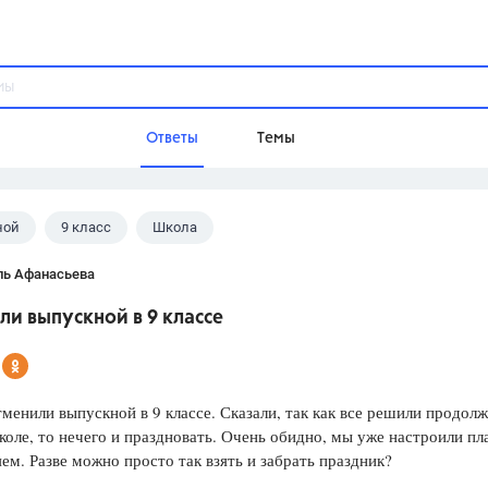
Ответы
Темы
ной
9 класс
Школа
ы
Домашнее задание
Русский язык,
Химия,
Геометрия,
ль Афанасьева
Обществознание,
Физика
и выпускной в 9 классе
Школа
9 класс,
8 класс,
11 класс,
10 клас
6 класс,
4 класс,
5 класс,
1 класс,
тменили выпускной в 9 классе. Сказали, так как все решили продол
Учебники
коле, то нечего и праздновать. Очень обидно, мы уже настроили пл
яем. Разве можно просто так взять и забрать праздник?
Разумовская М.М.,
Габриелян О.С
Рудзитис Г.Е.,
Цыбулько И.П.,
Атан