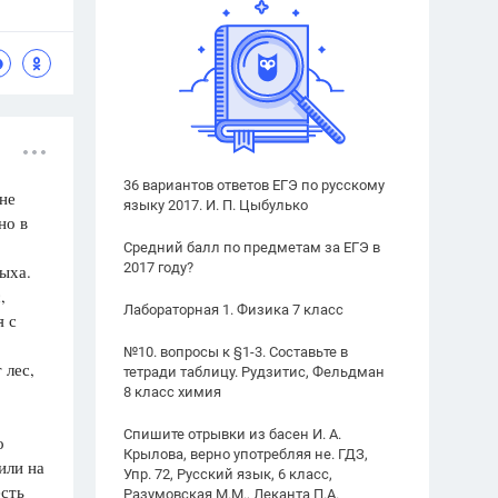
36 вариантов ответов ЕГЭ по русскому
не
языку 2017. И. П. Цыбулько
но в
Средний балл по предметам за ЕГЭ в
2017 году?
дыха.
,
Лабораторная 1. Физика 7 класс
я с
№10. вопросы к §1-3. Составьте в
 лес,
тетради таблицу. Рудзитис, Фельдман
8 класс химия
Спишите отрывки из басен И. А.
о
Крылова, верно употребляя не. ГДЗ,
или на
Упр. 72, Русский язык, 6 класс,
есть
Разумовская М.М., Леканта П.А.