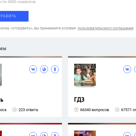
сти 4000 cимволов
ПРАВИТЬ
опку «отправить», вы принимаете условия
пользовательского соглашения
ЕМЫ
ь
ГДЗ
роса
223 ответа
66340 вопросов
67571 о