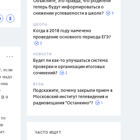
Объясните, это правда, что родители
теперь будут информироваться о
3
снижении успеваемости в школе?
ШКОЛА
спитание
Когда в 2018 году намечено
проведение основного периода ЕГЭ?
2
НОВОСТИ
Будет ли как-то улучшаться система
проверки и организации итоговых
, если
2
сочинений?
о надо
 она
ВУЗЫ
е
Подскажите, почему закрыли прием в
 В 9
Московский институт телевидения и
1
радиовещания "Останкино"?
 то
ле
ат.
ЧАСТО ИЩУТ