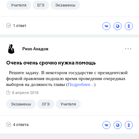
Учителя
ЕГЭ
Экзамены
Учебники
+1
Выпускной
1 ответ
Ризо Ахадов
Очень очень срочно нужна помощь
Решите задачу. В некотором государстве с президентской
формой правления подошло время проведения очередных
выборов на должность главы (
Подробнее...
)
8 апреля 2018
Экзамены
ОГЭ
Учителя
Учебники
+6
ГДЗ
ЕГЭ
4 ответа
Выпускной
9 класс
Досуг