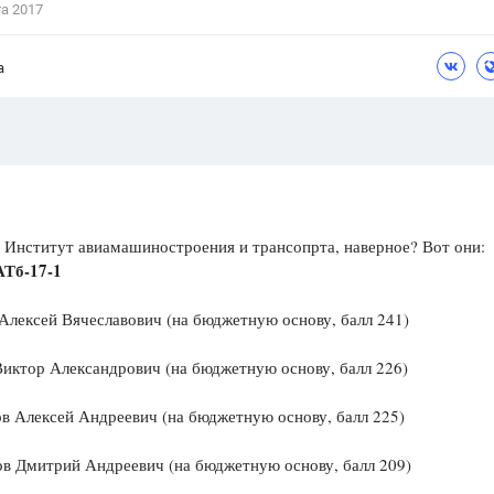
та 2017
Цветков Л. А.
а
Психология
Отношения,
Любовь,
Красота,
Во
ПОКАЗАТЬ ВСЕ
 Институт авиамашиностроения и трансопрта, наверное? Вот они:
АТб-17-1
Алексей Вячеславович (на бюджетную основу, балл 241)
иктор Александрович (на бюджетную основу, балл 226)
в Алексей Андреевич (на бюджетную основу, балл 225)
в Дмитрий Андреевич (на бюджетную основу, балл 209)