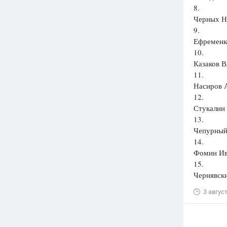
8.
Черных Н
9.
Ефременко
10.
Казаков В
11.
Насиров А
12.
Стукалин 
13.
Чепурный
14.
Фомин Ива
15.
Чернявски
3 авгус