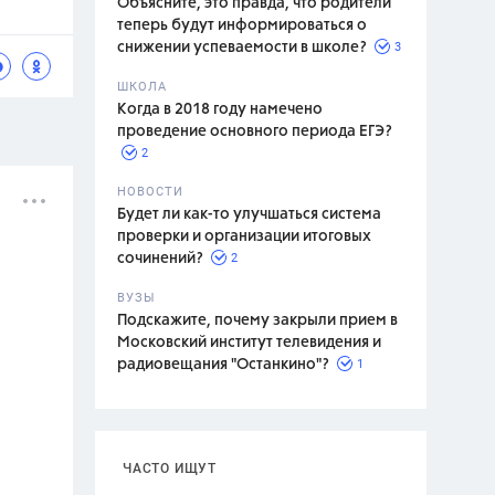
Объясните, это правда, что родители
теперь будут информироваться о
3
снижении успеваемости в школе?
ШКОЛА
спитание
Когда в 2018 году намечено
проведение основного периода ЕГЭ?
2
НОВОСТИ
Будет ли как-то улучшаться система
проверки и организации итоговых
2
сочинений?
ВУЗЫ
Подскажите, почему закрыли прием в
Московский институт телевидения и
1
радиовещания "Останкино"?
ЧАСТО ИЩУТ