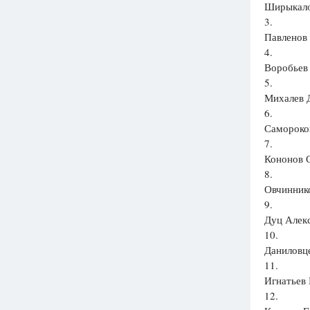
Ширыкало
3.
Павленов 
4.
Воробьев 
5.
Михалев Д
6.
Самороков
7.
Кононов С
8.
Овчиннико
9.
Дуц Алекс
10.
Даниловце
11.
Игнатьев 
12.