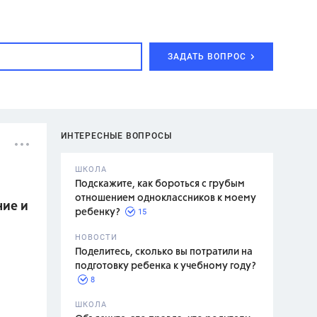
ЗАДАТЬ ВОПРОС
ИНТЕРЕСНЫЕ ВОПРОСЫ
ШКОЛА
Подскажите, как бороться с грубым
отношением одноклассников к моему
ние и
15
ребенку?
с,
7 класс,
НОВОСТИ
2 класс
Поделитесь, сколько вы потратили на
подготовку ребенка к учебному году?
8
.,
ШКОЛА
асян Л.С.,