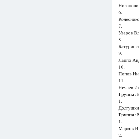
Никонович
6.
Колеснико
7.
Уваров Вл
8.
Батуринск
9.
Лаппо Анд
10.
Попов Ник
11.
Нечаев Ив
Группа: 
1.
Долгушки
Группа: 
1.
Марков Ин
2.