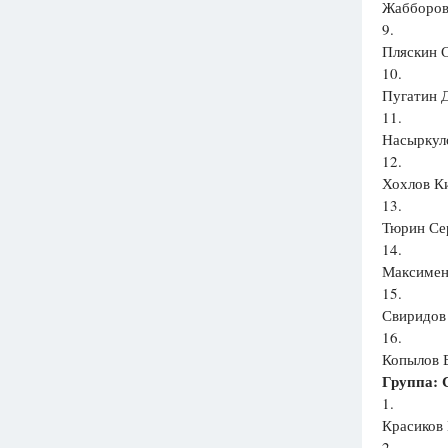
Жабборов 
9.
Пляскин С
10.
Пугатин Д
11.
Насыркул
12.
Хохлов Ки
13.
Тюрин Сер
14.
Максимен
15.
Свиридов
16.
Копылов 
Группа: 
1.
Красиков
2.