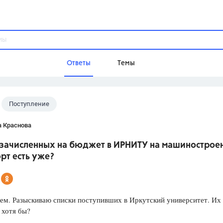
Ответы
Темы
Поступление
ы
Домашнее задание
Русский язык,
Химия,
Геометрия,
а Краснова
Обществознание,
Физика
 зачисленных на бюджет в ИРНИТУ на машинострое
Школа
рт есть уже?
9 класс,
8 класс,
11 класс,
10 клас
6 класс,
4 класс,
5 класс,
1 класс,
Учебники
ем. Разыскиваю списки поступивших в Иркутский университет. Их
 хотя бы?
Разумовская М.М.,
Габриелян О.С
Рудзитис Г.Е.,
Цыбулько И.П.,
Атан