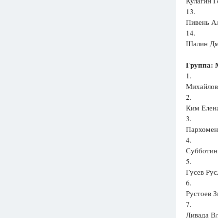
Кулагин Г
13.
Пивень Ал
14.
Шалин Дм
Группа: 
1.
Михайлов
2.
Ким Елена
3.
Пархомен
4.
Субботин 
5.
Гусев Рус
6.
Рустоев З
7.
Ливада Вл