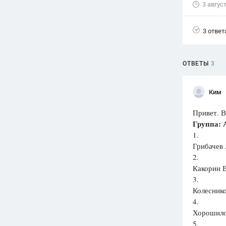
3 авгус
Вузы
1752
ответа
3 ответ
Олимпиады
82
ответа
ОТВЕТЫ
3
Spotlight
1551
ответ
Ким
ГИА
Привет. В
280
ответов
Группа: 
1.
Грибачев 
2.
Какорин В
3.
Колеснико
4.
Хорошило
5.