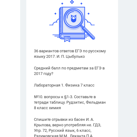
36 вариантов ответов ЕГЭ по русскому
языку 2017. И. П. Цыбулько
Средний балл по предметам за ЕГЭ в
2017 году?
Лабораторная 1. Физика 7 класс
№10. вопросы к §1-3. Составьте в
тетради таблицу. Рудзитис, Фельдман
8 класс химия
Спишите отрывки из басен И. А.
Крылова, верно употребляя не. ГДЗ,
Упр. 72, Русский язык, 6 класс,
Разумовская М.М., Леканта П.А.