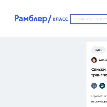
?
Вузы
Популярные тем
Ален
ГДЗ
67571
ответ
Списки
ЕГЭ
транспо
3273
ответа
ОГЭ
3460
ответов
Привет вс
выложили
ФИПИ
30
ответов