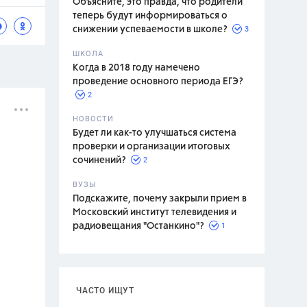
Объясните, это правда, что родители
теперь будут информироваться о
3
снижении успеваемости в школе?
ШКОЛА
спитание
Когда в 2018 году намечено
проведение основного периода ЕГЭ?
2
НОВОСТИ
Будет ли как-то улучшаться система
проверки и организации итоговых
2
сочинений?
ВУЗЫ
Подскажите, почему закрыли прием в
Московский институт телевидения и
1
радиовещания "Останкино"?
ЧАСТО ИЩУТ