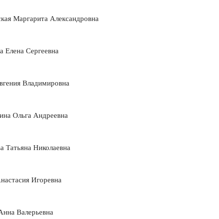
ская Маргарита Александровна
а Елена Сергеевна
Евгения Владимировна
ина Ольга Андреевна
а Татьяна Николаевна
Анастасия Игоревна
Анна Валерьевна