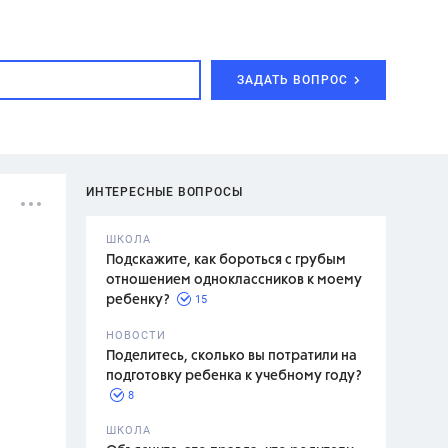
ЗАДАТЬ ВОПРОС
ИНТЕРЕСНЫЕ ВОПРОСЫ
ШКОЛА
Подскажите, как бороться с грубым
отношением одноклассников к моему
15
ребенку?
с,
7 класс,
НОВОСТИ
2 класс
Поделитесь, сколько вы потратили на
подготовку ребенка к учебному году?
8
.,
ШКОЛА
асян Л.С.,