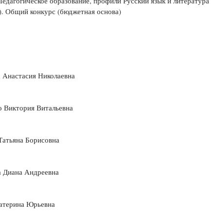
Педагогическое образование, профили Русский язык и литература
). Общий конкурс (бюджетная основа)
 Анастасия Николаевна
о Виктория Витальевна
Татьяна Борисовна
а Диана Андреевна
катерина Юрьевна