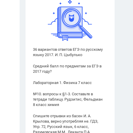
36 вариантов ответов ЕГЭ по русскому
языку 2017. И. П. Цыбулько
Средний балл по предметам за ЕГЭ в
2017 году?
Лабораторная 1. Физика 7 класс
№10. вопросы к §1-3. Составьте в
тетради таблицу. Рудзитис, Фельдман
8 класс химия
Спишите отрывки из басен И. А.
Крылова, верно употребляя не. ГДЗ,
Упр. 72, Русский язык, 6 класс,
Разумовская М.М., Леканта П.А.