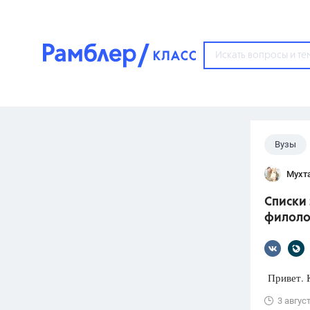
?
Вузы
Популярные тем
Мухт
ГДЗ
67571
ответ
Списки 
ЕГЭ
филоло
3273
ответа
ОГЭ
3460
ответов
Привет. К
ФИПИ
3 авгус
30
ответов