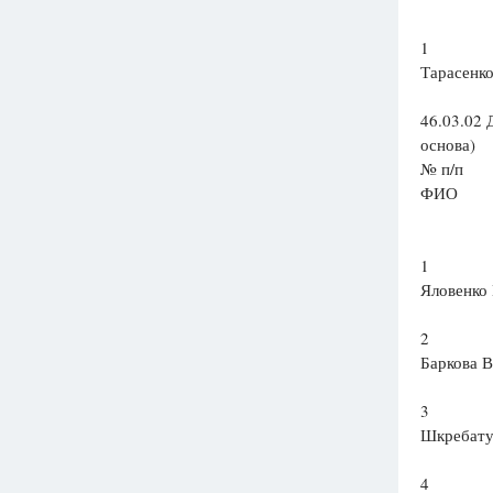
1
Тарасенк
46.03.02 
основа)
№ п/п
ФИО
1
Яловенко
2
Баркова В
3
Шкребату
4