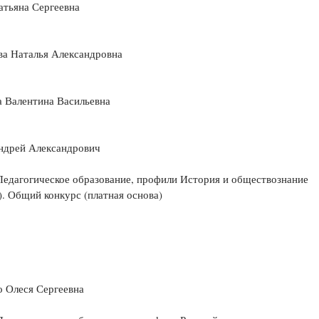
атьяна Сергеевна
ва Наталья Александровна
а Валентина Васильевна
ндрей Александрович
Педагогическое образование, профили История и обществознание
). Общий конкурс (платная основа)
о Олеся Сергеевна