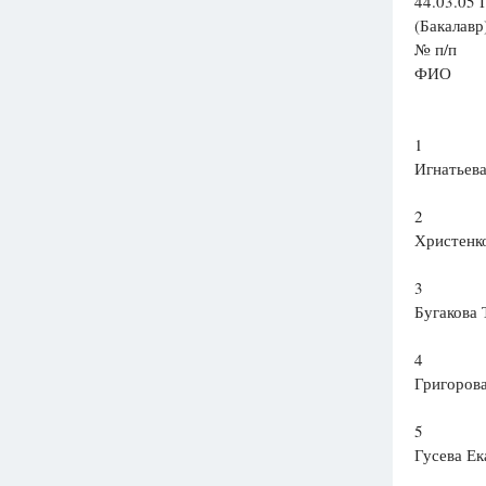
44.03.05 
(Бакалавр
№ п/п
ФИО
1
Игнатьева
2
Христенк
3
Бугакова 
4
Григоров
5
Гусева Е