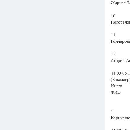
Жирная Т
10
Погорело
11
Гончаров
12
Агарин А
44.03.05 
(Бакалавр
№ п/п
ФИО
1
Корниенк