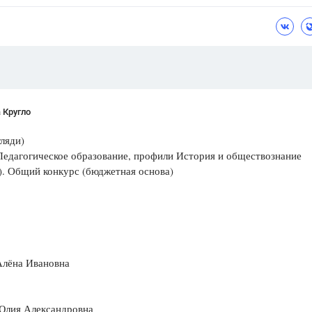
Цветков Л. А.
Психология
Отношения,
Любовь,
Красота,
Во
ПОКАЗАТЬ ВСЕ
 Кругло
гляди)
Педагогическое образование, профили История и обществознание
). Общий конкурс (бюджетная основа)
Алёна Ивановна
Юлия Александровна