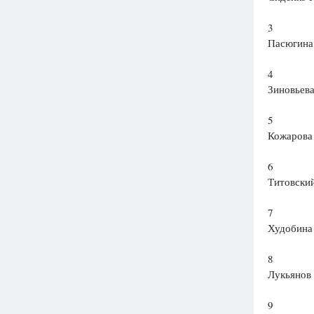
3
Пасюгина
4
Зиновьев
5
Кожарова
6
Титовски
7
Худобина
8
Лукьянов
9