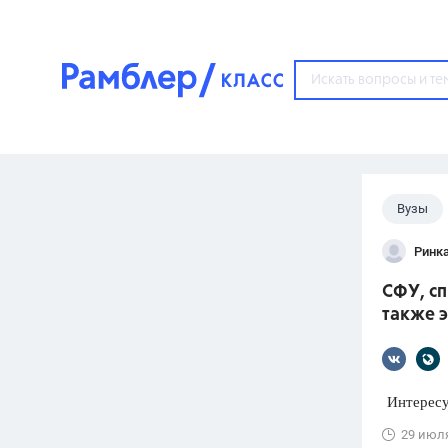
?
Вузы
Популярные тем
Ринк
ГДЗ
67571
ответ
СФУ, сп
ЕГЭ
также 
3273
ответа
ОГЭ
3460
ответов
Интересую
ФИПИ
29 июл
30
ответов