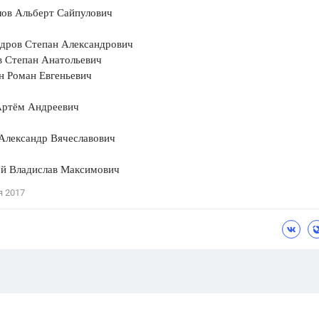
лов Альберт Сайпулович
ндров Степан Александрович
в Степан Анатольевич
н Роман Евгеньевич
Артём Андреевич
 Александр Вячеславович
ой Владислав Максимович
я 2017