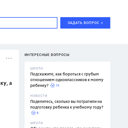
ЗАДАТЬ ВОПРОС
ИНТЕРЕСНЫЕ ВОПРОСЫ
ШКОЛА
Подскажите, как бороться с грубым
отношением одноклассников к моему
ку, а
15
ребенку?
с,
7 класс,
НОВОСТИ
2 класс
Поделитесь, сколько вы потратили на
подготовку ребенка к учебному году?
8
.,
ШКОЛА
асян Л.С.,