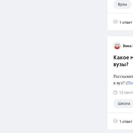
Вузы
1 ответ
Вика
Какое м
вузы?
Расскажит
в вуз? (
По
12 сент
Школа
1 ответ