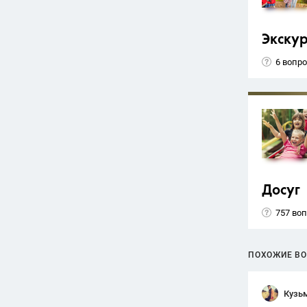
Экску
6 вопр
Досуг
757 во
ПОХОЖИЕ В
Кузь