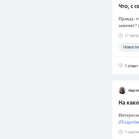
Что, с 
Правда, ч
заменят? 
17 авгу
Новости
1 ответ
Наст
На како
Интересно
(
Подробне
7 сентя