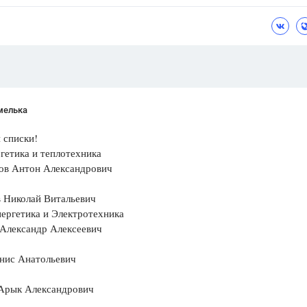
Цветков Л. А.
Психология
Отношения,
Любовь,
Красота,
Во
ПОКАЗАТЬ ВСЕ
мелька
 списки!
гетика и теплотехника
ов Антон Александрович
в Николай Витальевич
ергетика и Электротехника
 Александр Алексеевич
енис Анатольевич
 Арык Александрович