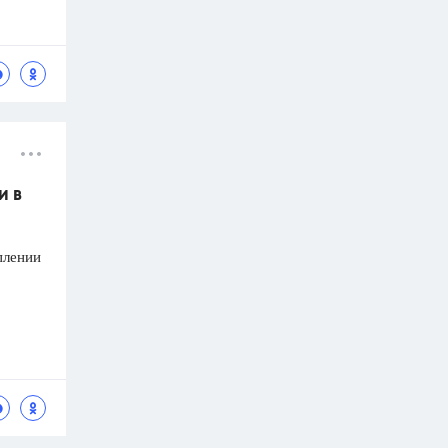
и в
плении