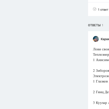
Вузы
1 ответ
1752
ответа
Олимпиады
ОТВЕТЫ
1
82
ответа
Spotlight
Кара
1551
ответ
Лови свои
ГИА
Теплоэнер
280
ответов
1 Анисим
2 Зиборо
Электроэн
1 Глазков
2 Гинц Д
3 Куулар