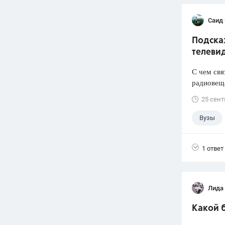
Саид
Подска
телеви
С чем свя
радиовеща
25 сент
Вузы
1 ответ
Лида
Какой б