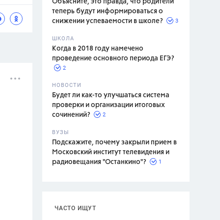
Объясните, это правда, что родители
теперь будут информироваться о
3
снижении успеваемости в школе?
ШКОЛА
спитание
Когда в 2018 году намечено
проведение основного периода ЕГЭ?
2
НОВОСТИ
Будет ли как-то улучшаться система
проверки и организации итоговых
2
сочинений?
ВУЗЫ
Подскажите, почему закрыли прием в
Московский институт телевидения и
1
радиовещания "Останкино"?
ЧАСТО ИЩУТ