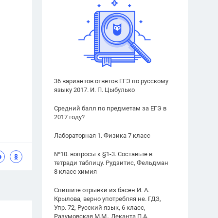
36 вариантов ответов ЕГЭ по русскому
языку 2017. И. П. Цыбулько
Средний балл по предметам за ЕГЭ в
2017 году?
Лабораторная 1. Физика 7 класс
№10. вопросы к §1-3. Составьте в
тетради таблицу. Рудзитис, Фельдман
8 класс химия
Спишите отрывки из басен И. А.
Крылова, верно употребляя не. ГДЗ,
Упр. 72, Русский язык, 6 класс,
Разумовская М.М., Леканта П.А.