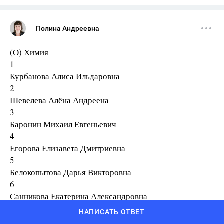
Полина Андреевна
(О) Химия
1
Курбанова Алиса Ильдаровна
2
Шевелева Алёна Андреена
3
Баронин Михаил Евгеньевич
4
Егорова Елизавета Дмитриевна
5
Белокопытова Дарья Викторовна
6
Санникова Екатерина Александровна
7
НАПИСАТЬ ОТВЕТ
Тригуб Виктория Владимировна