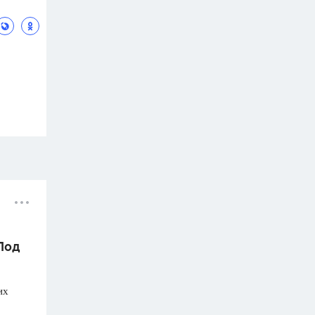
 Под
их