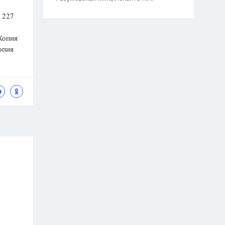
 227
Копия
опия