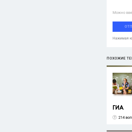
Можно вве
ОТ
Нажимая кн
ПОХОЖИЕ Т
ГИА
214 во