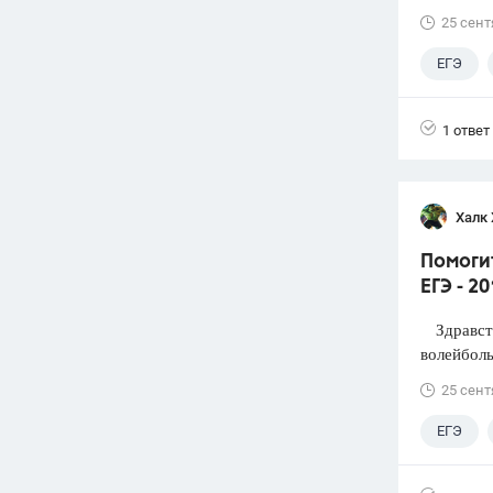
25 сент
ЕГЭ
1 ответ
Халк 
Помоги
ЕГЭ - 2
Здравств
волейболь
25 сент
ЕГЭ