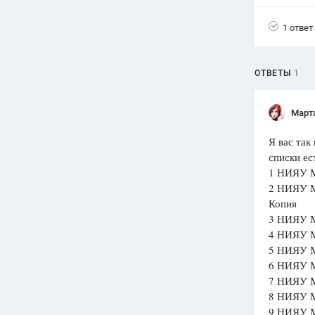
Вузы
1 ответ
1752
ответа
Олимпиады
ОТВЕТЫ
1
82
ответа
Spotlight
Март
1551
ответ
Я вас так
ГИА
списки ес
280
ответов
1 НИЯУ М
2 НИЯУ М
Копия
3 НИЯУ М
4 НИЯУ М
5 НИЯУ М
6 НИЯУ М
7 НИЯУ М
8 НИЯУ М
9 НИЯУ М