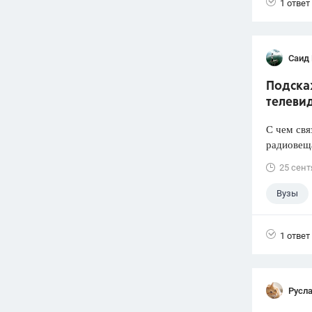
1 ответ
Саид
Подска
телеви
С чем свя
радиовеща
25 сент
Вузы
1 ответ
Русл