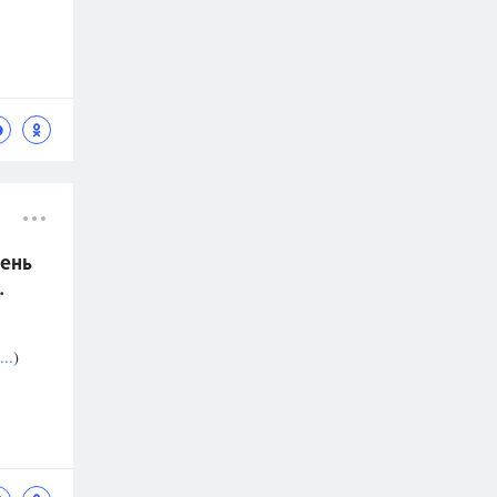
ень
.
..
)