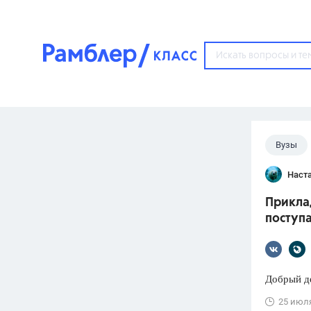
?
Вузы
Популярные тем
Наст
ГДЗ
67571
ответ
Прикла
ЕГЭ
поступ
3273
ответа
ОГЭ
3460
ответов
Добрый де
ФИПИ
25 июл
30
ответов