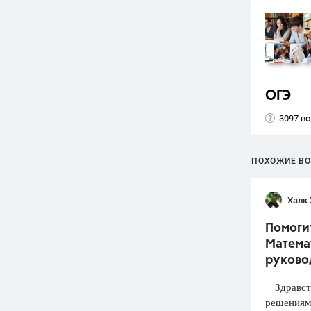
ОГЭ
3097 в
ПОХОЖИЕ В
Халк 
Помогит
Математ
руково
Здравств
решениями