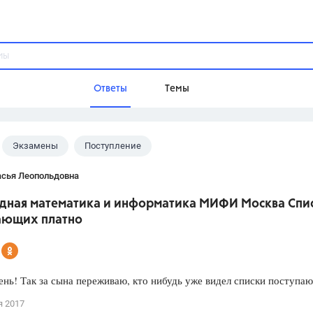
Ответы
Темы
Экзамены
Поступление
ы
Домашнее задание
Русский язык,
Химия,
Геометрия,
асья Леопольдовна
Обществознание,
Физика
дная математика и информатика МИФИ Москва Спи
Школа
ающих платно
9 класс,
8 класс,
11 класс,
10 клас
6 класс,
4 класс,
5 класс,
1 класс,
Учебники
нь! Так за сына переживаю, кто нибудь уже видел списки поступа
Разумовская М.М.,
Габриелян О.С
я 2017
Рудзитис Г.Е.,
Цыбулько И.П.,
Атан