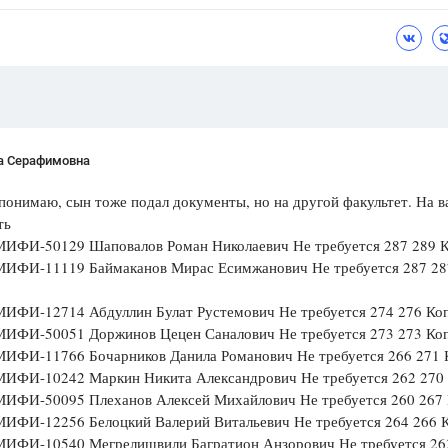
Цветков Л. А.
Психология
Отношения,
Любовь,
Красота,
Во
ПОКАЗАТЬ ВСЕ
а Серафимовна
 понимаю, сын тоже подал документы, но на другой факультет. На 
ть
ИФИ-50129 Шаповалов Роман Николаевич Не требуется 287 289 
ИФИ-11119 Баймаканов Мирас Есимжанович Не требуется 287 28
ИФИ-12714 Абдуллин Булат Рустемович Не требуется 274 276 Ко
ИФИ-50051 Доржинов Цецен Саналович Не требуется 273 273 Ко
ИФИ-11766 Бочарников Данила Романович Не требуется 266 271 
ИФИ-10242 Маркин Никита Александрович Не требуется 262 270
ИФИ-50095 Плеханов Алексей Михайлович Не требуется 260 267
ИФИ-12256 Белоцкий Валерий Витальевич Не требуется 264 266 
ИФИ-10540 Мегрелишвили Багратион Анзорович Не требуется 26