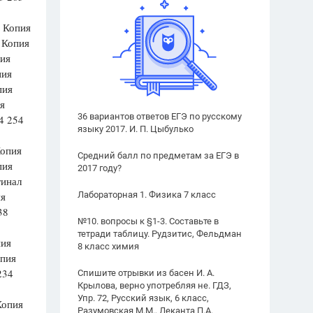
 Копия
 Копия
ия
пия
пия
я
36 вариантов ответов ЕГЭ по русскому
4 254
языку 2017. И. П. Цыбулько
Копия
Средний балл по предметам за ЕГЭ в
пия
2017 году?
гинал
ия
Лабораторная 1. Физика 7 класс
38
№10. вопросы к §1-3. Составьте в
тетради таблицу. Рудзитис, Фельдман
пия
8 класс химия
пия
234
Спишите отрывки из басен И. А.
Крылова, верно употребляя не. ГДЗ,
Упр. 72, Русский язык, 6 класс,
Копия
Разумовская М.М., Леканта П.А.