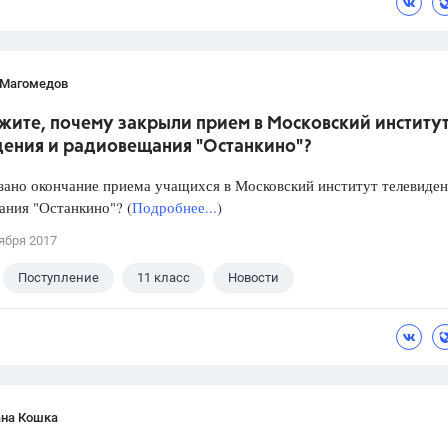
 Магомедов
жите, почему закрыли прием в Московский институ
дения и радиовещания "Останкино"?
зано окончание приема учащихся в Московский институт телевиден
ния "Останкино"? (
Подробнее...
)
ября 2017
Поступление
11 класс
Новости
ана Кошка