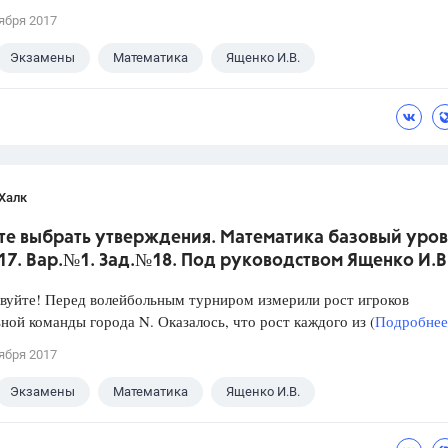
ября 2017
Экзамены
Математика
Ященко И.В.
Халк
те выбрать утверждения. Математика базовый уров
017. Вар.№1. Зад.№18. Под руководством Ященко И.В
уйте! Перед волейбольным турниром измерили рост игроков
ной команды города N. Оказалось, что рост каждого из (
Подробнее.
ября 2017
Экзамены
Математика
Ященко И.В.