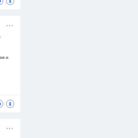
т
ия и