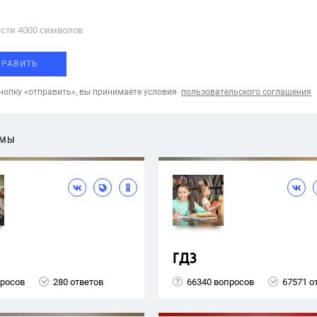
сти 4000 cимволов
ПРАВИТЬ
опку «отправить», вы принимаете условия
пользовательского соглашения
ЕМЫ
ГДЗ
просов
280 ответов
66340 вопросов
67571 о