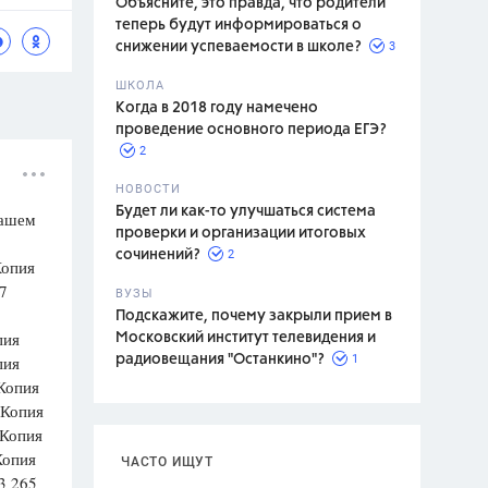
Объясните, это правда, что родители
теперь будут информироваться о
3
снижении успеваемости в школе?
ШКОЛА
спитание
Когда в 2018 году намечено
проведение основного периода ЕГЭ?
2
НОВОСТИ
Будет ли как-то улучшаться система
вашем
проверки и организации итоговых
2
сочинений?
Копия
7
ВУЗЫ
Подскажите, почему закрыли прием в
пия
Московский институт телевидения и
1
пия
радиовещания "Останкино"?
Копия
 Копия
 Копия
Копия
ЧАСТО ИЩУТ
3 265