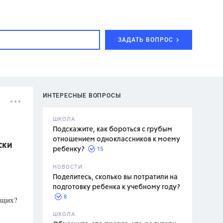
ЗАДАТЬ ВОПРОС
ИНТЕРЕСНЫЕ ВОПРОСЫ
ШКОЛА
Подскажите, как бороться с грубым
отношением одноклассников к моему
ски
15
ребенку?
с,
7 класс,
НОВОСТИ
2 класс
Поделитесь, сколько вы потратили на
подготовку ребенка к учебному году?
8
ющих?
.,
ШКОЛА
асян Л.С.,