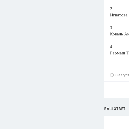
2
Игнатова
3
Коваль А
4
Гармаш Т
3 авгус
ВАШ ОТВЕТ