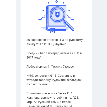
36 вариантов ответов ЕГЭ по русскому
языку 2017. И. П. Цыбулько
Средний балл по предметам за ЕГЭ в
2017 году?
Лабораторная 1. Физика 7 класс
№10. вопросы к §1-3. Составьте в
тетради таблицу. Рудзитис, Фельдман
8 класс химия
Спишите отрывки из басен И. А.
Крылова, верно употребляя не. ГДЗ,
Упр. 72, Русский язык, 6 класс,
Разумовская М.М., Леканта П.А.