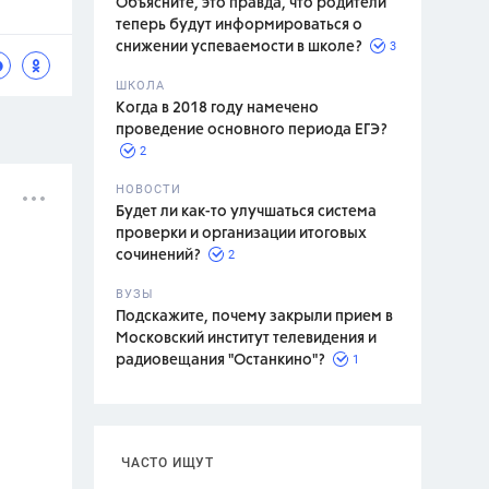
Объясните, это правда, что родители
теперь будут информироваться о
3
снижении успеваемости в школе?
ШКОЛА
спитание
Когда в 2018 году намечено
проведение основного периода ЕГЭ?
2
НОВОСТИ
Будет ли как-то улучшаться система
проверки и организации итоговых
2
сочинений?
ВУЗЫ
Подскажите, почему закрыли прием в
Московский институт телевидения и
1
радиовещания "Останкино"?
ЧАСТО ИЩУТ