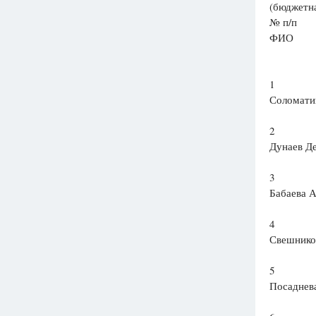
(бюджетна
№ п/п
ФИО
1
Соломати
2
Дунаев Д
3
Бабаева 
4
Свешнико
5
Посаднев