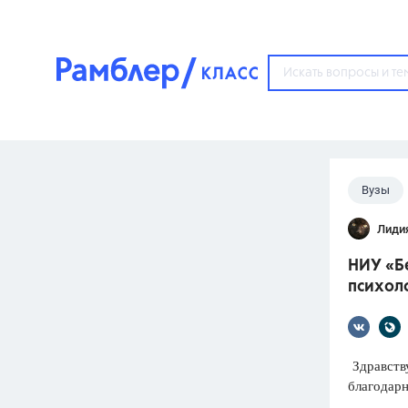
?
Вузы
Популярные тем
Лиди
ГДЗ
67571
ответ
НИУ «Бе
ЕГЭ
психол
3273
ответа
ОГЭ
3460
ответов
Здравству
благодарн
ФИПИ
30
ответов