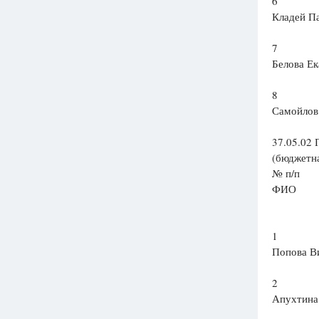
6
Кладей П
7
Белова Е
8
Самойлов
37.05.02 
(бюджетна
№ п/п
ФИО
1
Попова В
2
Апухтина