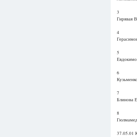
3
Гирявая В
4
Герасимо
5
Евдокимо
6
Кузьменко
7
Блинова Е
8
Гюлмамед
37.05.01 