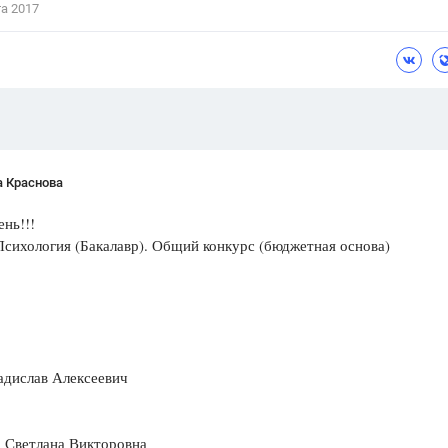
та 2017
Цветков Л. А.
Психология
Отношения,
Любовь,
Красота,
Во
ПОКАЗАТЬ ВСЕ
а Краснова
нь!!!
Психология (Бакалавр). Общий конкурс (бюджетная основа)
адислав Алексеевич
 Светлана Викторовна