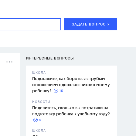
ЗАДАТЬ ВОПРОС
ИНТЕРЕСНЫЕ ВОПРОСЫ
ШКОЛА
Подскажите, как бороться с грубым
отношением одноклассников к моему
15
ребенку?
с,
7 класс,
НОВОСТИ
2 класс
Поделитесь, сколько вы потратили на
подготовку ребенка к учебному году?
8
.,
ШКОЛА
асян Л.С.,