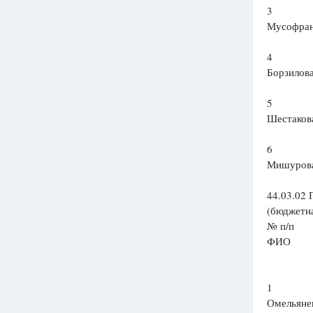
3
Мусофран
4
Борзилов
5
Шестаков
6
Мишурова
44.03.02 
(бюджетна
№ п/п
ФИО
1
Омельяне