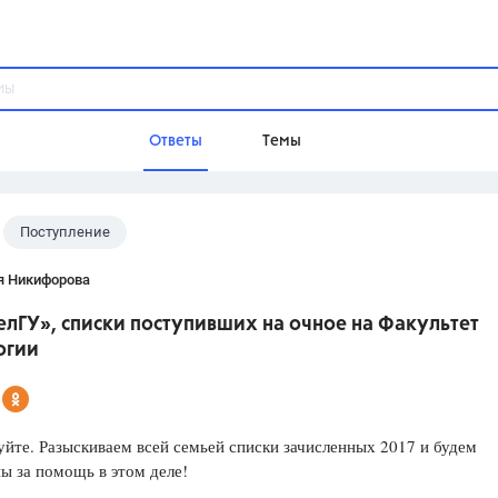
Ответы
Темы
Поступление
ы
Домашнее задание
Русский язык,
Химия,
Геометрия,
я Никифорова
Обществознание,
Физика
лГУ», списки поступивших на очное на Факультет
Школа
огии
9 класс,
8 класс,
11 класс,
10 клас
6 класс,
4 класс,
5 класс,
1 класс,
Учебники
йте. Разыскиваем всей семьей списки зачисленных 2017 и будем
ы за помощь в этом деле!
Разумовская М.М.,
Габриелян О.С
Рудзитис Г.Е.,
Цыбулько И.П.,
Атан