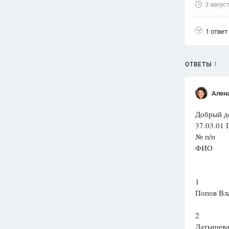
3 авгус
Вузы
1752
ответа
1 ответ
Олимпиады
82
ответа
ОТВЕТЫ
1
Spotlight
1551
ответ
Ален
ГИА
Добрый де
280
ответов
37.03.01 
№ п/п
ФИО
1
Попов Вл
2
Латышева