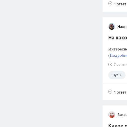
1 ответ
Наст
На како
Интересно
(
Подробне
7 сентя
Вузы
1 ответ
Вика
Какое м