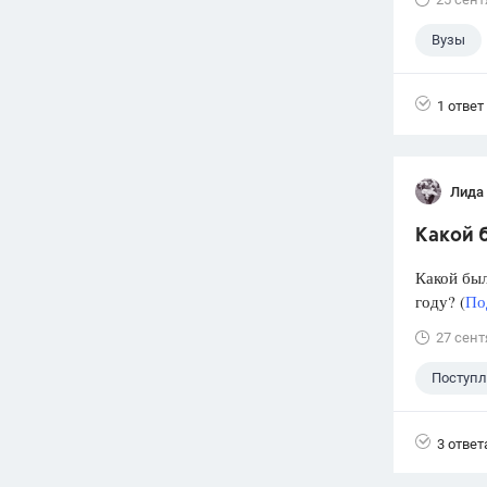
Вузы
1 ответ
Лида
Какой б
Какой был
году? (
По
27 сент
Поступ
3 ответ