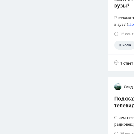
вузы?
Расскажит
в вуз? (
По
12 сент
Школа
1 ответ
Саид
Подска
телеви
С чем свя
радиовеща
25 сент