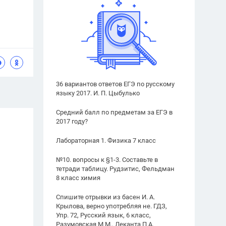
36 вариантов ответов ЕГЭ по русскому
языку 2017. И. П. Цыбулько
Средний балл по предметам за ЕГЭ в
2017 году?
Лабораторная 1. Физика 7 класс
№10. вопросы к §1-3. Составьте в
тетради таблицу. Рудзитис, Фельдман
8 класс химия
Спишите отрывки из басен И. А.
Крылова, верно употребляя не. ГДЗ,
Упр. 72, Русский язык, 6 класс,
Разумовская М.М., Леканта П.А.