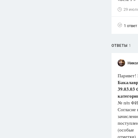
29 июл
Вузы
1752
ответа
1 ответ
Олимпиады
82
ответа
Spotlight
ОТВЕТЫ
1
1551
ответ
ГИА
Нико
280
ответов
Паривет! 
Бакалавр
39.03.03
категори
№ п/п ФИ
Согласие 
зачислени
поступле
(особые
отметки)