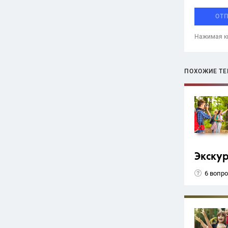
ОТ
Нажимая кн
ПОХОЖИЕ Т
Экску
6 вопр