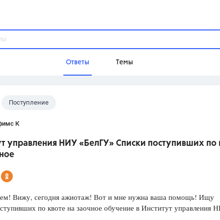
Ответы
Темы
Поступление
ы
Домашнее задание
Русский язык,
Химия,
Геометрия,
фимс К
Обществознание,
Физика
ут управления НИУ «БелГУ» Списки поступивших по 
Школа
чное
9 класс,
8 класс,
11 класс,
10 клас
6 класс,
4 класс,
5 класс,
1 класс,
Учебники
сем! Вижу, сегодня ажиотаж! Вот и мне нужна ваша помощь! Ищу
ступивших по квоте на заочное обучение в Институт управления 
Разумовская М.М.,
Габриелян О.С
Рудзитис Г.Е.,
Цыбулько И.П.,
Атан