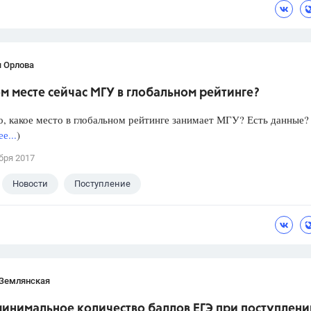
я Орлова
м месте сейчас МГУ в глобальном рейтинге?
, какое место в глобальном рейтинге занимает МГУ? Есть данные?
е...
)
бря 2017
Новости
Поступление
 Землянская
инимальное количество баллов ЕГЭ при поступлени