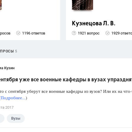
Кузнецова Л. В.
просов
1196 ответов
1921 вопрос
1929 ответ
ОПРОСЫ
5
ма Кузин
сентября уже все военные кафедры в вузах упраздня
то с сентября уберут все военные кафедры из вузов? Или их на что
(
Подробнее...
)
ста 2017
Вузы