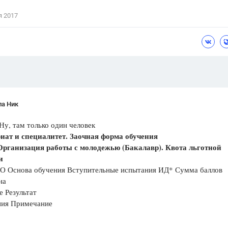
Цветков Л. А.
я 2017
Психология
Отношения,
Любовь,
Красота,
Во
ПОКАЗАТЬ ВСЕ
ла Ник
Ну, там только один человек
иат и специалитет. Заочная форма обучения
 Организация работы с молодежью (Бакалавр). Квота льготной
и
О Основа обучения Вступительные испытания ИД* Сумма баллов
на
е Результат
ния Примечание