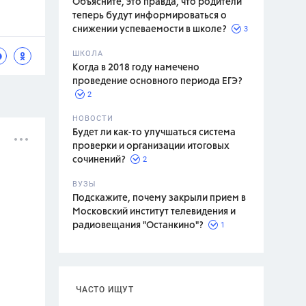
Объясните, это правда, что родители
теперь будут информироваться о
3
снижении успеваемости в школе?
ШКОЛА
спитание
Когда в 2018 году намечено
проведение основного периода ЕГЭ?
2
НОВОСТИ
Будет ли как-то улучшаться система
проверки и организации итоговых
2
сочинений?
ВУЗЫ
Подскажите, почему закрыли прием в
Московский институт телевидения и
1
радиовещания "Останкино"?
ЧАСТО ИЩУТ