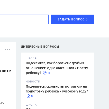
ЗАДАТЬ ВОПРОС
ИНТЕРЕСНЫЕ ВОПРОСЫ
ШКОЛА
Подскажите, как бороться с грубым
отношением одноклассников к моему
квоте
15
ребенку?
с,
7 класс,
НОВОСТИ
2 класс
Поделитесь, сколько вы потратили на
подготовку ребенка к учебному году?
8
НИУ
.,
ШКОЛА
асян Л.С.,