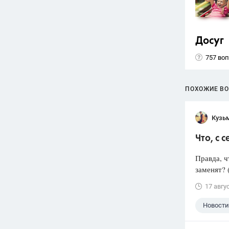
Досуг
757 во
ПОХОЖИЕ В
Кузь
Что, с 
Правда, ч
заменят? 
17 авгу
Новости