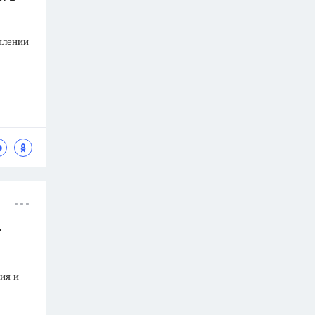
плении
т
ия и