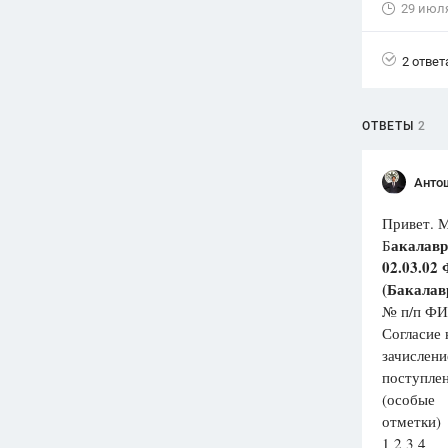
29 июл
Вузы
1752
ответа
2 ответ
Олимпиады
82
ответа
ОТВЕТЫ
2
Spotlight
1551
ответ
Анто
ГИА
Привет. М
280
ответов
акалавр
Б
02.03.02
(Бакалав
№ п/п ФИ
Согласие 
зачислени
поступле
(особые
отметки)
1 2 3 4