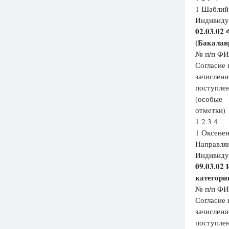
1 Шаблий 
Индивиду
02.03.02
(Бакалав
№ п/п ФИ
Согласие 
зачислени
поступле
(особые
отметки)
1 2 3 4
1 Оксене
Направля
Индивиду
09.03.02
категори
№ п/п ФИ
Согласие 
зачислени
поступле