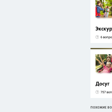
Экску
6 вопр
Досуг
757 во
ПОХОЖИЕ В