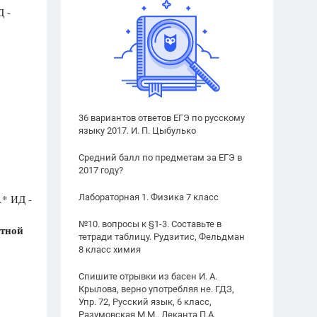
Д -
36 вариантов ответов ЕГЭ по русскому
языку 2017. И. П. Цыбулько
Средний балл по предметам за ЕГЭ в
2017 году?
.* ИД -
Лабораторная 1. Физика 7 класс
№10. вопросы к §1-3. Составьте в
отной
тетради таблицу. Рудзитис, Фельдман
8 класс химия
Спишите отрывки из басен И. А.
Крылова, верно употребляя не. ГДЗ,
Упр. 72, Русский язык, 6 класс,
Разумовская М.М., Леканта П.А.