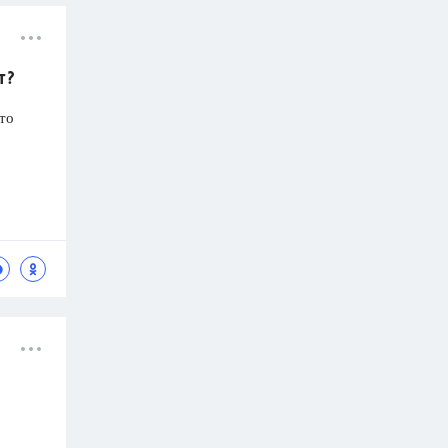
т?
-то