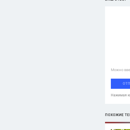
Можно вве
ОТ
Нажимая кн
ПОХОЖИЕ Т