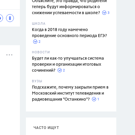
Объясните, это правда, что родители
теперь будут информироваться о
3
снижении успеваемости в школе?
ШКОЛА
спитание
Когда в 2018 году намечено
проведение основного периода ЕГЭ?
2
НОВОСТИ
Будет ли как-то улучшаться система
проверки и организации итоговых
2
сочинений?
ВУЗЫ
Подскажите, почему закрыли прием в
Московский институт телевидения и
1
радиовещания "Останкино"?
ЧАСТО ИЩУТ