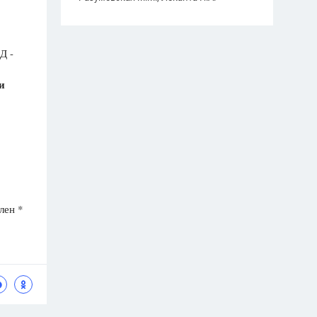
Д -
и
лен *