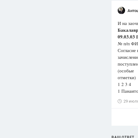
Анто
И на заоч
Бакалавр
09.03.03
№ п/п ФИ
Согласие 
зачислени
поступле
(особые
отметки)
1 2 3 4
1 Панаит
29 июл
ВАШ ОТВЕТ