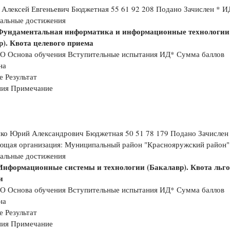
Алексей Евгеньевич Бюджетная 55 61 92 208 Подано Зачислен * И
альные достижения
 Фундаментальная информатика и информационные технологии
р). Квота целевого приема
О Основа обучения Вступительные испытания ИД* Сумма баллов
на
е Результат
ния Примечание
нко Юрий Александрович Бюджетная 50 51 78 179 Подано Зачислен
ющая организация: Муниципальный район "Краснояружский район"
альные достижения
 Информационные системы и технологии (Бакалавр). Квота льг
и
О Основа обучения Вступительные испытания ИД* Сумма баллов
на
е Результат
ния Примечание