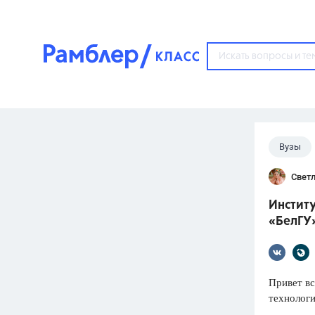
?
Вузы
Популярные тем
Светл
ГДЗ
67571
ответ
Инстит
ЕГЭ
«БелГУ»
3273
ответа
ОГЭ
3460
ответов
Привет в
технологи
ФИПИ
30
ответов