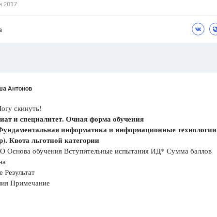
я 2017
Цветков Л. А.
а
Психология
Отношения,
Любовь,
Красота,
Во
ПОКАЗАТЬ ВСЕ
ша Антонов
огу скинуть!
иат и специалитет. Очная форма обучения
 Фундаментальная информатика и информационные технологии
р). Квота льготной категории
О Основа обучения Вступительные испытания ИД* Сумма баллов
на
е Результат
ния Примечание