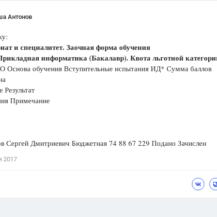
ша Антонов
ку:
иат и специалитет. Заочная форма обучения
 Прикладная информатика (Бакалавр). Квота льготной категори
О Основа обучения Вступительные испытания ИД* Сумма баллов
на
е Результат
ния Примечание
ов Сергей Дмитриевич Бюджетная 74 88 67 229 Подано Зачислен
я 2017