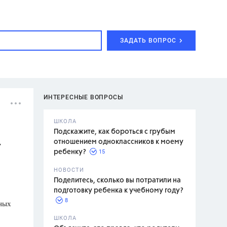
ЗАДАТЬ ВОПРОС
ИНТЕРЕСНЫЕ ВОПРОСЫ
ШКОЛА
Подскажите, как бороться с грубым
отношением одноклассников к моему
У
15
ребенку?
с,
7 класс,
НОВОСТИ
2 класс
Поделитесь, сколько вы потратили на
подготовку ребенка к учебному году?
8
ных
.,
ШКОЛА
асян Л.С.,