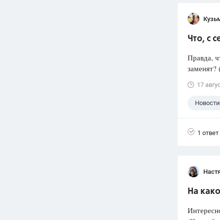
Кузь
Что, с 
Правда, ч
заменят? 
17 авгу
Новости
1 ответ
Наст
На како
Интересно