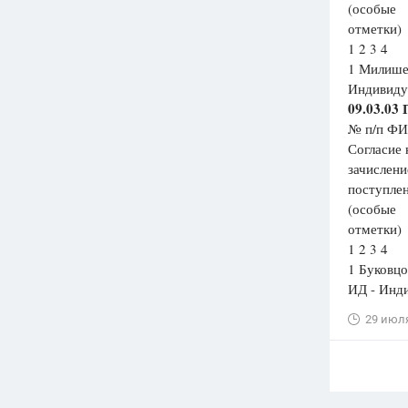
(особые
отметки)
1 2 3 4
1 Милише
Индивиду
09.03.03
№ п/п ФИ
Согласие 
зачислени
поступле
(особые
отметки)
1 2 3 4
1 Буковцо
ИД - Инд
29 июл