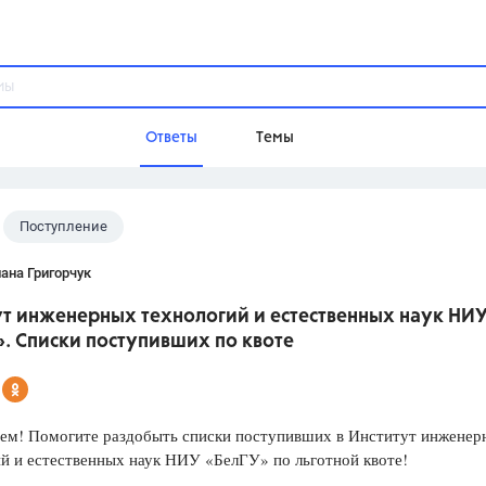
Ответы
Темы
Поступление
ы
Домашнее задание
Русский язык,
Химия,
Геометрия,
ана Григорчук
Обществознание,
Физика
ут инженерных технологий и естественных наук НИ
Школа
. Списки поступивших по квоте
9 класс,
8 класс,
11 класс,
10 клас
6 класс,
4 класс,
5 класс,
1 класс,
Учебники
сем! Помогите раздобыть списки поступивших в Институт инженер
й и естественных наук НИУ «БелГУ» по льготной квоте!
Разумовская М.М.,
Габриелян О.С
Рудзитис Г.Е.,
Цыбулько И.П.,
Атан