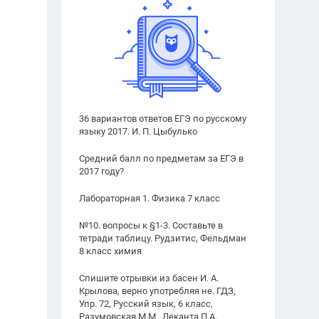
36 вариантов ответов ЕГЭ по русскому
языку 2017. И. П. Цыбулько
Средний балл по предметам за ЕГЭ в
2017 году?
Лабораторная 1. Физика 7 класс
№10. вопросы к §1-3. Составьте в
тетради таблицу. Рудзитис, Фельдман
8 класс химия
Спишите отрывки из басен И. А.
Крылова, верно употребляя не. ГДЗ,
Упр. 72, Русский язык, 6 класс,
Разумовская М.М., Леканта П.А.