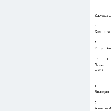
3
Клочков 
4
Колосова
5
Голуб Ви
38.03.01 
№ п/п
ФИО
1
Володина
2
Авакова 