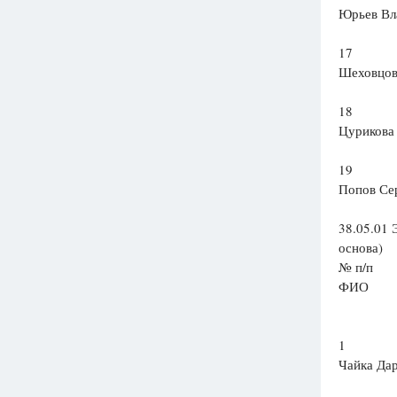
Юрьев Вл
17
Шеховцов
18
Цурикова
19
Попов Се
38.05.01 
основа)
№ п/п
ФИО
1
Чайка Дар