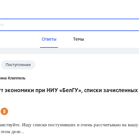
Ответы
Темы
Поступление
ы
Домашнее задание
Русский язык,
Химия,
Геометрия,
тина Клиппель
Обществознание,
Физика
т экономики при НИУ «БелГУ», списки зачисленных
Школа
9 класс,
8 класс,
11 класс,
10 клас
6 класс,
4 класс,
5 класс,
1 класс,
Учебники
авствуйте. Ищу списки поступивших и очень рассчитываю на вашу
этом деле...
Разумовская М.М.,
Габриелян О.С
Рудзитис Г.Е.,
Цыбулько И.П.,
Атан