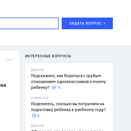
ЗАДАТЬ ВОПРОС
ИНТЕРЕСНЫЕ ВОПРОСЫ
ШКОЛА
Подскажите, как бороться с грубым
отношением одноклассников к моему
 на
15
ребенку?
с,
7 класс,
НОВОСТИ
2 класс
Поделитесь, сколько вы потратили на
подготовку ребенка к учебному году?
8
.,
ШКОЛА
асян Л.С.,