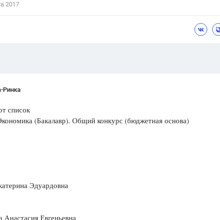
та 2017
Цветков Л. А.
Психология
Отношения,
Любовь,
Красота,
Во
ПОКАЗАТЬ ВСЕ
а-Ринка
от список
Экономика (Бакалавр). Общий конкурс (бюджетная основа)
катерина Эдуардовна
а Анастасия Евгеньевна