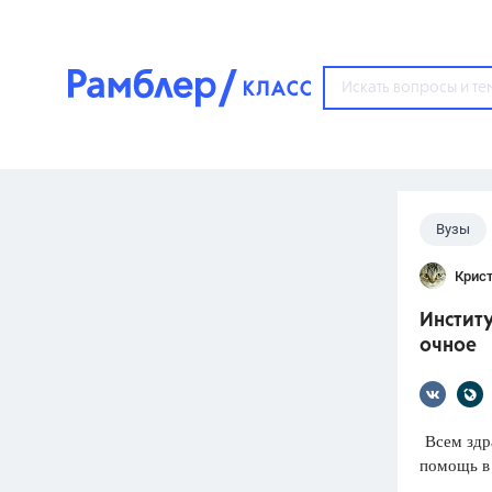
?
Вузы
Популярные тем
Крис
ГДЗ
67571
ответ
Институ
ЕГЭ
очное
3273
ответа
ОГЭ
3460
ответов
Всем здр
помощь в 
ФИПИ
30
ответов