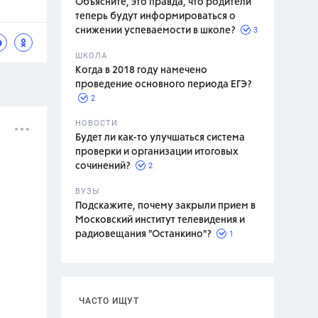
Объясните, это правда, что родители
теперь будут информироваться о
3
снижении успеваемости в школе?
ШКОЛА
спитание
Когда в 2018 году намечено
проведение основного периода ЕГЭ?
2
НОВОСТИ
Будет ли как-то улучшаться система
проверки и организации итоговых
2
сочинений?
ВУЗЫ
Подскажите, почему закрыли прием в
Московский институт телевидения и
1
радиовещания "Останкино"?
ЧАСТО ИЩУТ