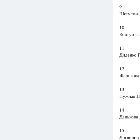
9
Шевченко
10
Ковтун П
11
Диденко 
12
Жарикова
13
Нужная Н
14
Данькова 
15
Логвинов