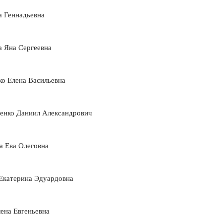
а Геннадьевна
а Яна Сергеевна
о Елена Васильевна
енко Даниил Александрович
а Ева Олеговна
 Екатерина Эдуардовна
ена Евгеньевна