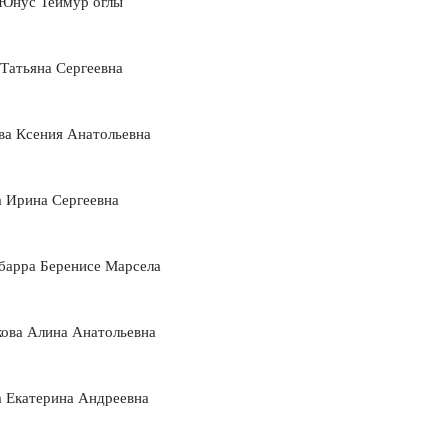
Юнус Теймур оглы
Татьяна Сергеевна
ва Ксения Анатольевна
а Ирина Сергеевна
барра Беренисе Марсела
кова Алина Анатольевна
а Екатерина Андреевна