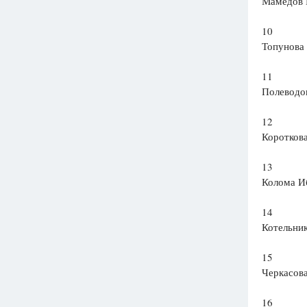
Мамедов 
10
Топунова 
11
Полеводо
12
Коротков
13
Колома И
14
Котельни
15
Черкасов
16