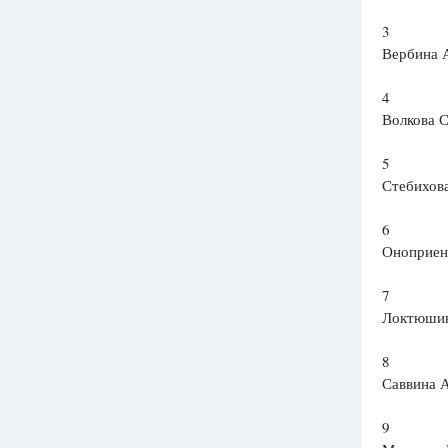
3
Вербина 
4
Волкова 
5
Стебихов
6
Оноприен
7
Локтюшин
8
Саввина 
9