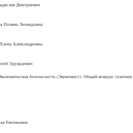
адислав Дмитриевич
а Полина Леонидовна
 Елена Александровна
ргей Эдуардович
Экономическая безопасность (Экономист). Общий конкурс (платная
ья Евгеньевна