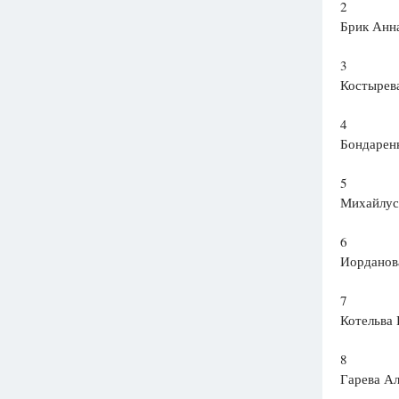
2
Брик Анн
3
Костырев
4
Бондаренк
5
Михайлус
6
Иорданов
7
Котельва
8
Гарева Ал