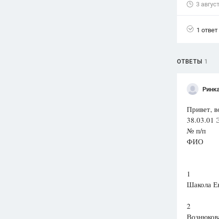
3 авгус
Вузы
1752
ответа
1 ответ
Олимпиады
82
ответа
ОТВЕТЫ
1
Spotlight
1551
ответ
Ринк
ГИА
Привет, в
280
ответов
38.03.01 
№ п/п
ФИО
1
Шакола Е
2
Вознюков