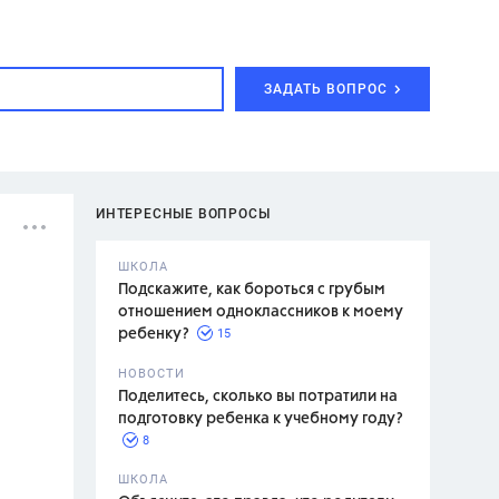
ЗАДАТЬ ВОПРОС
ИНТЕРЕСНЫЕ ВОПРОСЫ
ШКОЛА
Подскажите, как бороться с грубым
отношением одноклассников к моему
15
ребенку?
с,
7 класс,
НОВОСТИ
2 класс
Поделитесь, сколько вы потратили на
подготовку ребенка к учебному году?
8
.,
ШКОЛА
асян Л.С.,