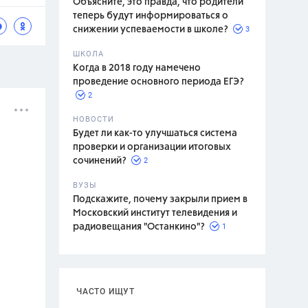
Объясните, это правда, что родители
теперь будут информироваться о
3
снижении успеваемости в школе?
ШКОЛА
спитание
Когда в 2018 году намечено
проведение основного периода ЕГЭ?
2
НОВОСТИ
Будет ли как-то улучшаться система
проверки и организации итоговых
2
сочинений?
ВУЗЫ
Подскажите, почему закрыли прием в
Московский институт телевидения и
1
радиовещания "Останкино"?
ЧАСТО ИЩУТ