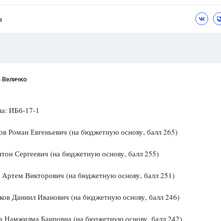
Цветков Л. А.
а
Психология
Отношения,
Любовь,
Красота,
Во
ПОКАЗАТЬ ВСЕ
 Величко
 ИБб-17-1
в Роман Евгеньевич (на бюджетную основу, балл 265)
тон Сергеевич (на бюджетную основу, балл 255)
 Артем Викторович (на бюджетную основу, балл 251)
ов Даниил Иванович (на бюджетную основу, балл 246)
а Намжилма Баировна (на бюджетную основу, балл 242)