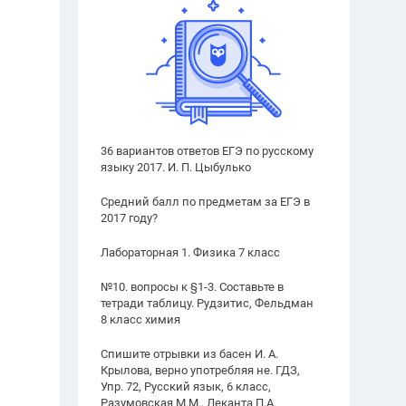
36 вариантов ответов ЕГЭ по русскому
языку 2017. И. П. Цыбулько
Средний балл по предметам за ЕГЭ в
2017 году?
Лабораторная 1. Физика 7 класс
№10. вопросы к §1-3. Составьте в
тетради таблицу. Рудзитис, Фельдман
8 класс химия
Спишите отрывки из басен И. А.
Крылова, верно употребляя не. ГДЗ,
Упр. 72, Русский язык, 6 класс,
Разумовская М.М., Леканта П.А.