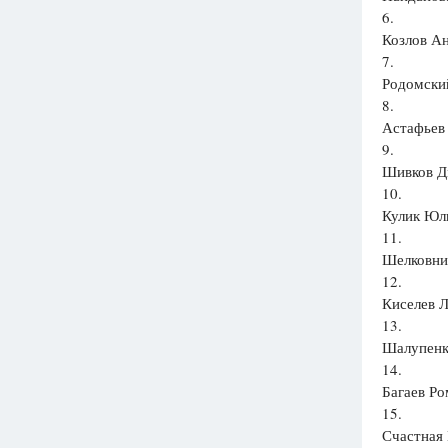
6.
Козлов Ан
7.
Родомский
8.
Астафьев 
9.
Шивков Д
10.
Кулик Юли
11.
Шелковник
12.
Киселев Л
13.
Шалупенко
14.
Багаев Ро
15.
Счастная 