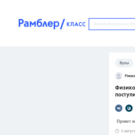
?
Вузы
Популярные тем
Ринк
ГДЗ
67571
ответ
Физико
ЕГЭ
поступ
3273
ответа
ОГЭ
3460
ответов
Привет вс
ФИПИ
3 авгус
30
ответов