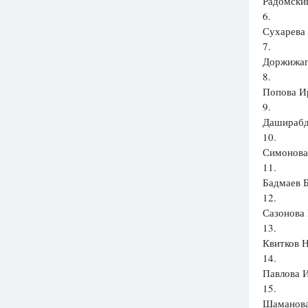
Радомский
6.
Сухарева 
7.
Доржижап
8.
Попова Ир
9.
Даширабд
10.
Симонова 
11.
Бадмаев Б
12.
Сазонова 
13.
Квитков Н
14.
Павлова И
15.
Шаманова