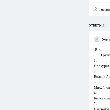
Вузы
2 ответ
1752
ответа
Олимпиады
ОТВЕТЫ
2
82
ответа
Spotlight
Ольга
1551
ответ
Вот
ГИА
Группа:
280
ответов
1.
Прокурато
2.
Волков Ан
3.
Михайлов
4.
Берханцык
5.
Найданов