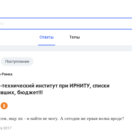
Ответы
Темы
Поступление
ы
Домашнее задание
Русский язык,
Химия,
Геометрия,
а-Ринка
Обществознание,
Физика
-технический институт при ИРНИТУ, списки
Школа
ивших, бюджет!!!
9 класс,
8 класс,
11 класс,
10 клас
6 класс,
4 класс,
5 класс,
1 класс,
Учебники
ем, ищу их - и найти не могу. А сегодня же ервая волна вроде?
Разумовская М.М.,
Габриелян О.С
та 2017
Рудзитис Г.Е.,
Цыбулько И.П.,
Атан