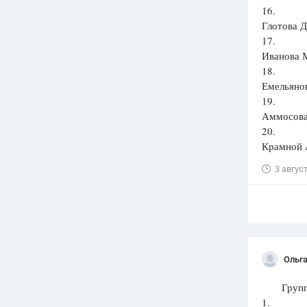
16.
Глотова Д
17.
Иванова М
18.
Емельянов
19.
Аммосова 
20.
Крамной 
3 авгус
Ольга
Группа:
1.