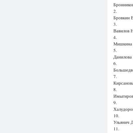
Бронников
2.
Бровкин Е
3.
Вавилов Н
4.
Мишкина Т
5.
Данилова 
6.
Большедво
7.
Кирсанова
8.
Имыгиров
9.
Халудоров
10.
Ульянич Д
11.