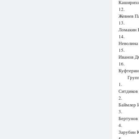
Каширихин
12.
Жевнев Па
13.
Ломакин Е
14.
Неволина 
15.
Иванов Дм
16.
Куфтерин 
Группа:
1.
Ситдиков 
2.
Баймлер И
3.
Бертунов
4.
Зарубин К
5.