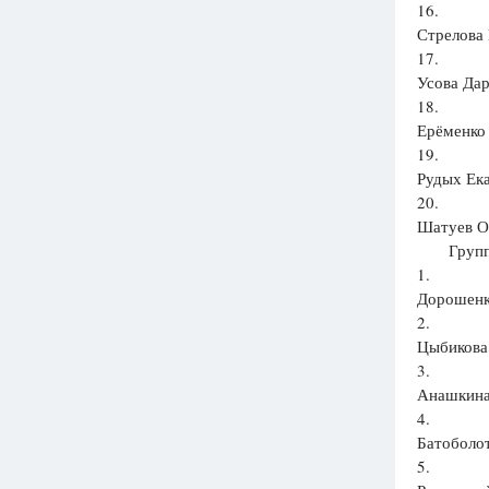
16.
Стрелова 
17.
Усова Дар
18.
Ерёменко 
19.
Рудых Ека
20.
Шатуев О
Группа:
1.
Дорошенк
2.
Цыбикова 
3.
Анашкина 
4.
Батоболот
5.