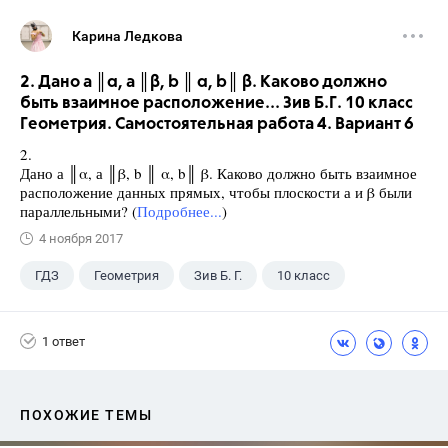
Карина Ледкова
2. Дано а ║α, а ║β, b ║ α, b║ β. Каково должно
быть взаимное расположение... Зив Б.Г. 10 класс
Геометрия. Самостоятельная работа 4. Вариант 6
2.
Дано а ║α, а ║β, b ║ α, b║ β. Каково должно быть взаимное
расположение данных прямых, чтобы плоскости а и β были
параллельными? (
Подробнее...
)
4 ноября 2017
ГДЗ
Геометрия
Зив Б. Г.
10 класс
1 ответ
ПОХОЖИЕ ТЕМЫ