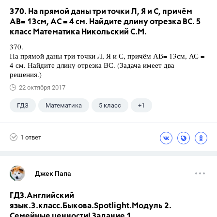
370. На прямой даны три точки Л, Я и С, причём
АВ= 13см, АС = 4 см. Найдите длину отрезка ВС. 5
класс Математика Никольский С.М.
370.
На прямой даны три точки Л, Я и С, причём АВ= 13см, АС =
4 см. Найдите длину отрезка ВС. (Задача имеет два
решения.)
22 октября 2017
ГДЗ
Математика
5 класс
+1
Никольский С.М.
1 ответ
Джек Папа
ГДЗ.Английский
язык.3.класс.Быкова.Spotlight.Модуль 2.
Семейные ценности! Задание 1