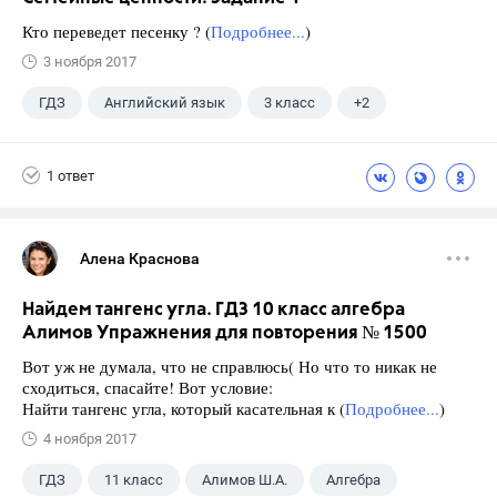
Кто переведет песенку ? (
Подробнее...
)
3 ноября 2017
ГДЗ
Английский язык
3 класс
+2
Быкова Н.И.
Spotlight
1 ответ
Алена Краснова
Найдем тангенс угла. ГДЗ 10 класс алгебра
Алимов Упражнения для повторения № 1500
Вот уж не думала, что не справлюсь( Но что то никак не
сходиться, спасайте! Вот условие:
Найти тангенс угла, который касательная к (
Подробнее...
)
4 ноября 2017
ГДЗ
11 класс
Алимов Ш.А.
Алгебра