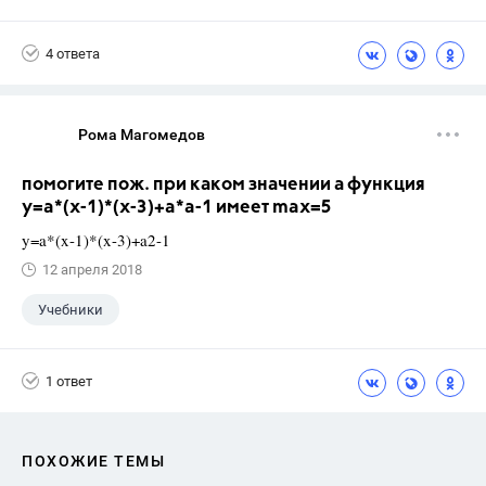
Учебники
+6
ГДЗ
ЕГЭ
4 ответа
Выпускной
9 класс
Досуг
ГИА
Рома Магомедов
помогите пож. при каком значении а функция
y=a*(x-1)*(x-3)+a*a-1 имеет max=5
y=a*(x-1)*(x-3)+a2-1
12 апреля 2018
Учебники
1 ответ
ПОХОЖИЕ ТЕМЫ