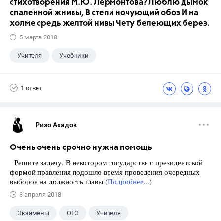
стихотворения М.Ю. Лермонтова? Люблю дымок
спаленной жнивы, В степи ночующий обоз И на
холме средь желтой нивы Чету белеющих берез.
5 марта 2018
Учителя
Учебники
1 ответ
Ризо Ахадов
Очень очень срочно нужна помощь
Решите задачу. В некотором государстве с президентской
формой правления подошло время проведения очередных
выборов на должность главы (
Подробнее...
)
8 апреля 2018
Экзамены
ОГЭ
Учителя