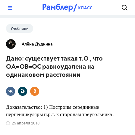
?
Учебники
Алёна Дудкина
Дано: существует такая т.О , что
ОА=ОВ=ОС равноудалена на
одинаковом расстоянии
Доказательство: 1) Построим серединные
перпендикуляры п.р.т. к сторонам треугольника .
25 апреля 2018