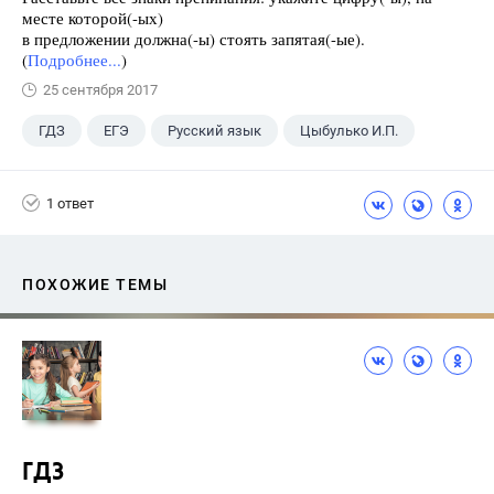
месте которой(-ых)
в предложении должна(-ы) стоять запятая(-ые).
(
Подробнее...
)
25 сентября 2017
ГДЗ
ЕГЭ
Русский язык
Цыбулько И.П.
1 ответ
ПОХОЖИЕ ТЕМЫ
ГДЗ