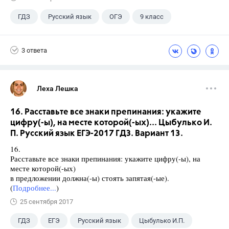
ГДЗ
Русский язык
ОГЭ
9 класс
+1
Васильевых И.П.
3 ответа
Леха Лешка
16. Расставьте все знаки препинания: укажите
цифру(-ы), на месте которой(-ых)... Цыбулько И.
П. Русский язык ЕГЭ-2017 ГДЗ. Вариант 13.
16.
Расставьте все знаки препинания: укажите цифру(-ы), на
месте которой(-ых)
в предложении должна(-ы) стоять запятая(-ые).
(
Подробнее...
)
25 сентября 2017
ГДЗ
ЕГЭ
Русский язык
Цыбулько И.П.