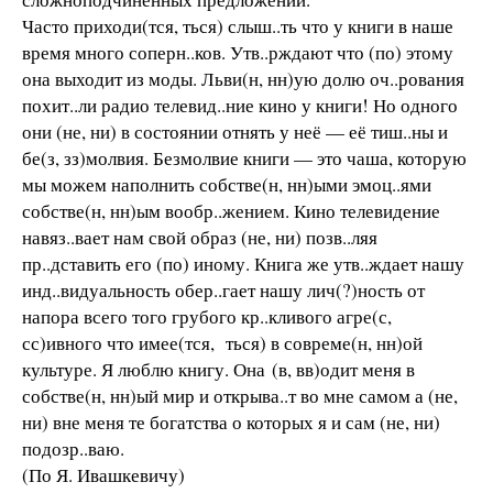
Часто приходи(тся, ться) слыш..ть что у книги в наше
время много соперн..ков. Утв..рждают что (по) этому
она выходит из моды. Льви(н, нн)ую долю оч..рования
похит..ли радио телевид..ние кино у книги! Но одного
они (не, ни) в состоянии отнять у неё — её тиш..ны и
бе(з, зз)молвия. Безмолвие книги — это чаша, которую
мы можем наполнить собстве(н, нн)ыми эмоц..ями
собстве(н, нн)ым вообр..жением. Кино телевидение
навяз..вает нам свой образ (не, ни) позв..ляя
пр..дставить его (по) иному. Книга же утв..ждает нашу
инд..видуальность обер..гает нашу лич(?)ность от
напора всего того грубого кр..кливого агре(с,
сс)ивного что имее(тся, ться) в совреме(н, нн)ой
культуре. Я люблю книгу. Она (в, вв)одит меня в
собстве(н, нн)ый мир и открыва..т во мне самом а (не,
ни) вне меня те богатства о которых я и сам (не, ни)
подозр..ваю.
(По Я. Ивашкевичу)