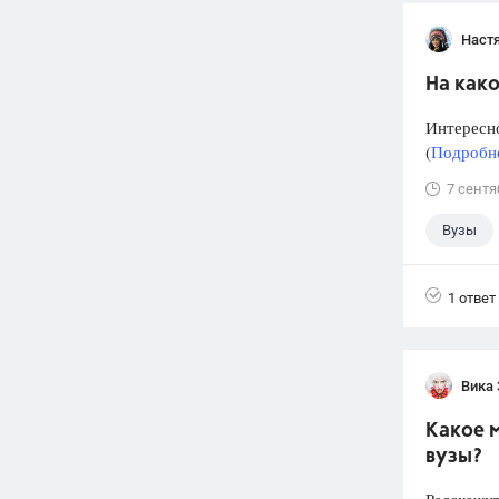
Наст
На како
Интересно
(
Подробне
7 сентя
Вузы
1 ответ
Вика
Какое м
вузы?