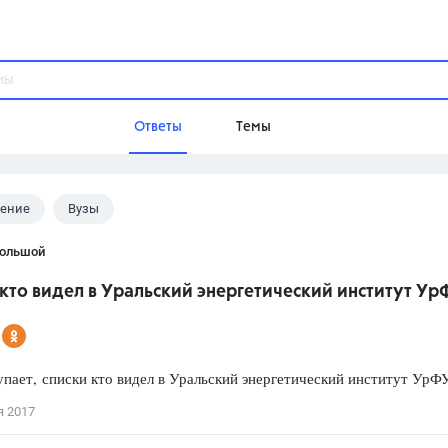
Ответы
Темы
ление
Вузы
ы
Домашнее задание
Русский язык,
Химия,
Геометрия,
Большой
Обществознание,
Физика
кто видел в Уральский энергетический институт Ур
Школа
9 класс,
8 класс,
11 класс,
10 клас
6 класс,
4 класс,
5 класс,
1 класс,
пает, списки кто видел в Уральский энергетический институт УрФ
Учебники
я 2017
Разумовская М.М.,
Габриелян О.С
Рудзитис Г.Е.,
Цыбулько И.П.,
Атан