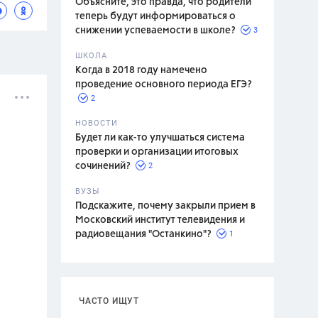
Объясните, это правда, что родители
теперь будут информироваться о
3
снижении успеваемости в школе?
ШКОЛА
спитание
Когда в 2018 году намечено
проведение основного периода ЕГЭ?
2
НОВОСТИ
Будет ли как-то улучшаться система
проверки и организации итоговых
2
сочинений?
ВУЗЫ
Подскажите, почему закрыли прием в
Московский институт телевидения и
1
радиовещания "Останкино"?
ЧАСТО ИЩУТ