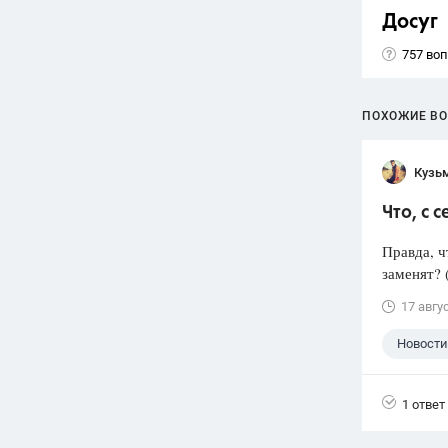
Досуг
757 во
ПОХОЖИЕ В
Кузь
Что, с 
Правда, ч
заменят? 
17 авгу
Новости
1 ответ