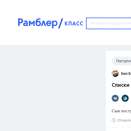
?
Поступ
Популярные тем
Бил 
ГДЗ
67571
ответ
Списки 
ЕГЭ
3273
ответа
ОГЭ
Сын посту
3460
ответов
29 июл
ФИПИ
30
ответов