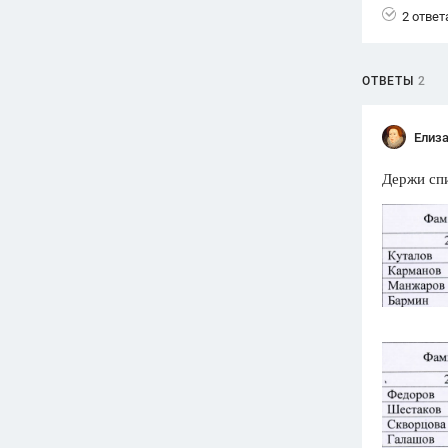
2 ответ
Вузы
1752
ответа
ОТВЕТЫ
2
Олимпиады
82
ответа
Елиз
Spotlight
1551
ответ
Держи сп
ГИА
280
ответов