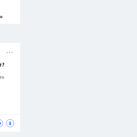
ов
т?
-то