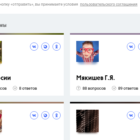
опку «отправить», вы принимаете условия
пользовательского соглашения
ЕМЫ
рсии
Мякишев Г.Я.
осов
8 ответов
88 вопросов
89 ответов