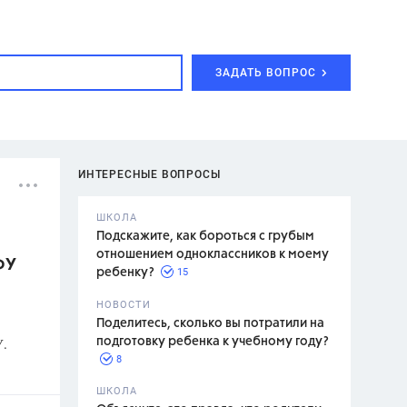
ЗАДАТЬ ВОПРОС
ИНТЕРЕСНЫЕ ВОПРОСЫ
ШКОЛА
Подскажите, как бороться с грубым
отношением одноклассников к моему
ФУ
15
ребенку?
с,
7 класс,
НОВОСТИ
2 класс
Поделитесь, сколько вы потратили на
У.
подготовку ребенка к учебному году?
8
.,
ШКОЛА
асян Л.С.,