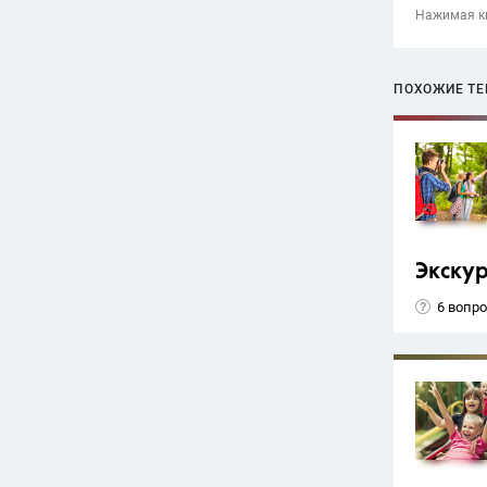
Нажимая кн
ПОХОЖИЕ Т
Экску
6 вопр