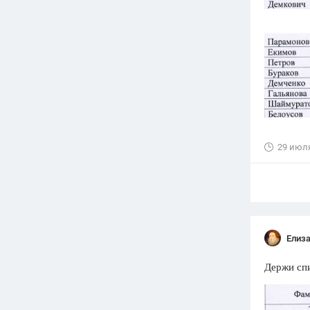
29 июл
Елиз
Держи сп