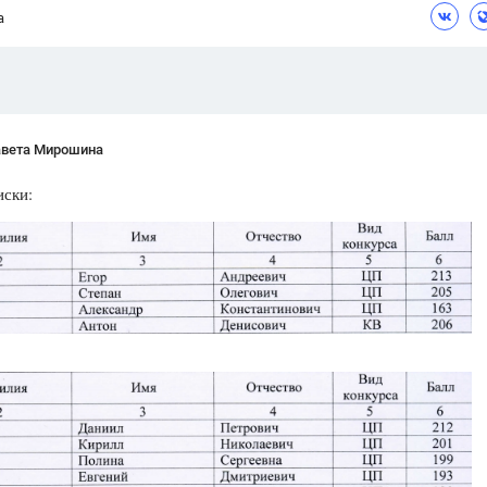
а
Цветков Л. А.
Психология
Отношения,
Любовь,
Красота,
Во
авета Мирошина
ПОКАЗАТЬ ВСЕ
иски: