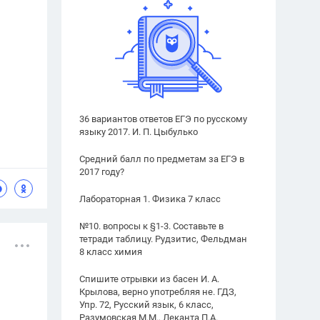
36 вариантов ответов ЕГЭ по русскому
языку 2017. И. П. Цыбулько
Средний балл по предметам за ЕГЭ в
2017 году?
Лабораторная 1. Физика 7 класс
№10. вопросы к §1-3. Составьте в
тетради таблицу. Рудзитис, Фельдман
8 класс химия
Спишите отрывки из басен И. А.
Крылова, верно употребляя не. ГДЗ,
Упр. 72, Русский язык, 6 класс,
Разумовская М.М., Леканта П.А.