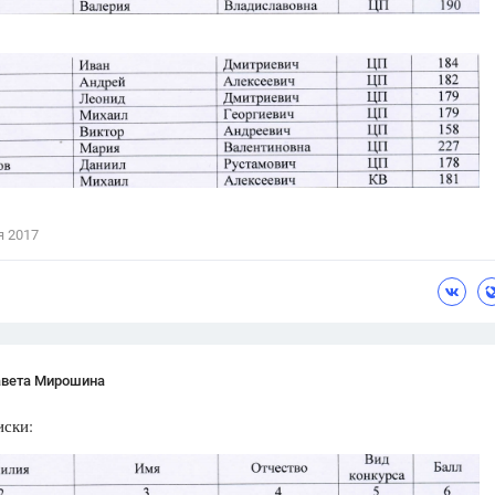
я 2017
авета Мирошина
иски: