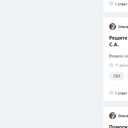
1 ответ
Ольга
Решите 
С.А.
Решите си
17 дека
ГДЗ
1 ответ
Ольга
Помогит