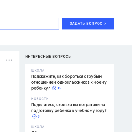
ЗАДАТЬ ВОПРОС
ИНТЕРЕСНЫЕ ВОПРОСЫ
ШКОЛА
Подскажите, как бороться с грубым
отношением одноклассников к моему
15
ребенку?
с,
7 класс,
НОВОСТИ
2 класс
Поделитесь, сколько вы потратили на
подготовку ребенка к учебному году?
8
.,
ШКОЛА
асян Л.С.,