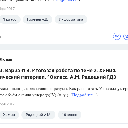
бря 2017
1 класс
Горячев А.В.
Информатика
а
 Лютый
3. Вариант 3. Итоговая работа по теме 2. Химия.
ческий материал. 10 класс. А.М. Радецкий ГДЗ
ужна помощь коллективного разума. Как рассчитать V оксида углер
те объём оксида углерода(IV) (н. у.), (
Подробнее...
)
бря 2017
Химия
Радецкий А.М.
10 класс