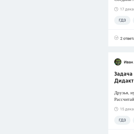
17 дека
ГДЗ
2 ответ
Иван
Задача 
Дидакти
Друзья, н
Рассчитай
15 дека
ГДЗ