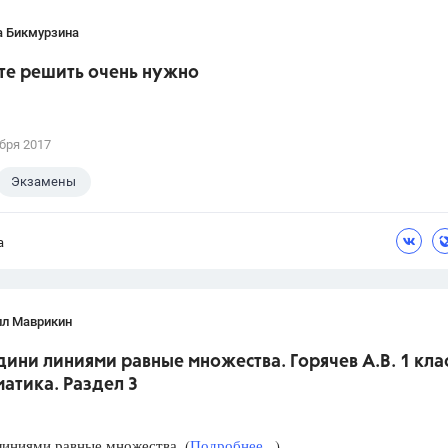
а Бикмурзина
те решить очень нужно
бря 2017
Экзамены
а
лл Маврикин
дини линиями равные множества. Горячев А.В. 1 кла
атика. Раздел 3
иниями равные множества. (
Подробнее...
)