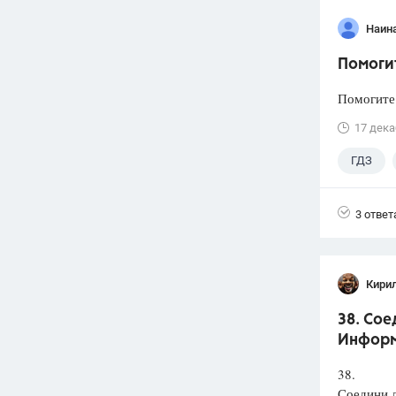
Наин
Помоги
Помогите
17 дека
ГДЗ
3 ответ
Кири
38. Сое
Информ
38.
Соедини л