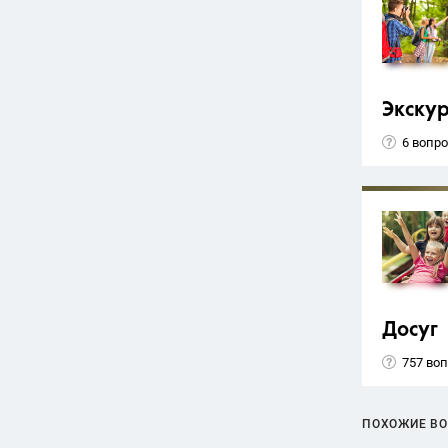
Экску
6 вопр
Досуг
757 во
ПОХОЖИЕ В