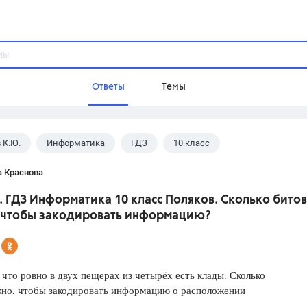
Ответы
Темы
 К.Ю.
Информатика
ГДЗ
10 класс
ы
Домашнее задание
Русский язык,
Химия,
Геометрия,
а Краснова
Обществознание,
Физика
4. ГДЗ Информатика 10 класс Поляков. Сколько битов
Школа
 чтобы закодировать информацию?
9 класс,
8 класс,
11 класс,
10 клас
6 класс,
4 класс,
5 класс,
1 класс,
Учебники
 что ровно в двух пещерах из четырёх есть клады. Сколько
жно, чтобы закодировать информацию о расположении
Разумовская М.М.,
Габриелян О.С
Рудзитис Г.Е.,
Цыбулько И.П.,
Атан