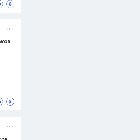
аков
ков