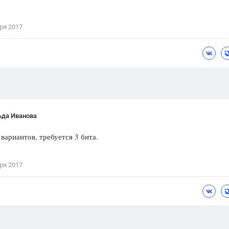
Цветков Л. А.
ря 2017
Психология
Отношения,
Любовь,
Красота,
Во
ПОКАЗАТЬ ВСЕ
ьда Иванова
ариантов, требуется 3 бита.
ря 2017