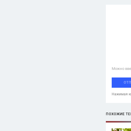
Можно вве
ОТ
Нажимая кн
ПОХОЖИЕ Т