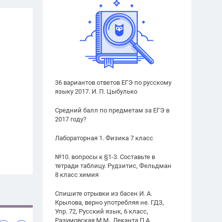
36 вариантов ответов ЕГЭ по русскому
языку 2017. И. П. Цыбулько
Средний балл по предметам за ЕГЭ в
2017 году?
Лабораторная 1. Физика 7 класс
№10. вопросы к §1-3. Составьте в
тетради таблицу. Рудзитис, Фельдман
8 класс химия
Спишите отрывки из басен И. А.
Крылова, верно употребляя не. ГДЗ,
Упр. 72, Русский язык, 6 класс,
Разумовская М.М., Леканта П.А.