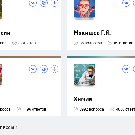
рсии
Мякишев Г.Я.
осов
8 ответов
88 вопросов
89 ответов
Химия
просов
1196 ответов
3992 вопроса
4060 отве
ОПРОСЫ
5