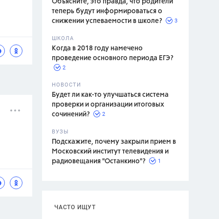
Объясните, это правда, что родители
теперь будут информироваться о
3
снижении успеваемости в школе?
ШКОЛА
спитание
Когда в 2018 году намечено
проведение основного периода ЕГЭ?
2
НОВОСТИ
Будет ли как-то улучшаться система
проверки и организации итоговых
2
сочинений?
ВУЗЫ
Подскажите, почему закрыли прием в
Московский институт телевидения и
1
радиовещания "Останкино"?
ЧАСТО ИЩУТ