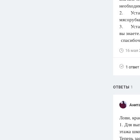
необходи
Вузы
2. Устан
1752
ответа
мясорубки
3. Устан
Олимпиады
вы знаете
82
ответа
спасибоч
Spotlight
16 мая 
1551
ответ
ГИА
1 ответ
280
ответов
ОТВЕТЫ
1
Анит
Лови, кра
1. Для вы
этажа шко
Теперь за