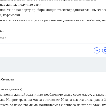
мые данные получите сами.
Цветков Л. А.
овите по паспорту прибора мощность электродвигателей пылесоса
, кофемолки.
Психология
овите, на какую мощность рассчитаны двигатели автомобилей, ко
Отношения,
Любовь,
Красота,
Во
.
ки
ПОКАЗАТЬ ВСЕ
2017
а Смелова
сивая девочка)
полнения данной задачи нам необходи­мо знать свою массу, а также
лы. Например, наша масса составляет 70 кг, а высота этажа равна 3
сечем, за какое время мы поднимаемся с первого на второй этаж, пу