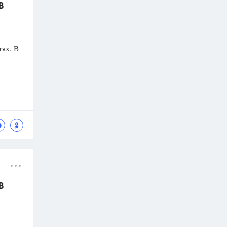
В
тях. В
В