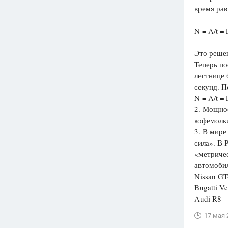
время рав
N = A/t = 
Это решен
Теперь по
лестнице 
секунд. П
N = A/t = 
2. Мощнос
кофемолки
3. В мире
сила». В 
«метричес
автомоби
Nissan GT
Bugatti V
Audi R8 —
17 мая 