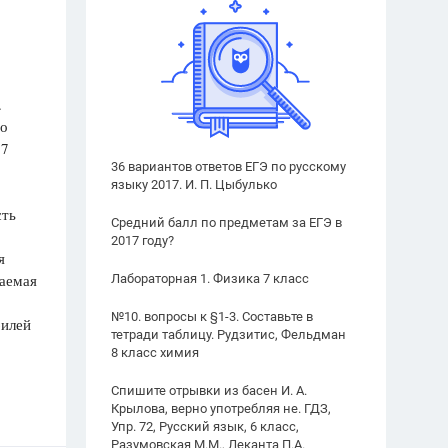
.
по
 7
36 вариантов ответов ЕГЭ по русскому
языку 2017. И. П. Цыбулько
сть
Средний балл по предметам за ЕГЭ в
2017 году?
я
ваемая
Лабораторная 1. Физика 7 класс
№10. вопросы к §1-3. Составьте в
билей
тетради таблицу. Рудзитис, Фельдман
8 класс химия
Спишите отрывки из басен И. А.
Крылова, верно употребляя не. ГДЗ,
Упр. 72, Русский язык, 6 класс,
Разумовская М.М., Леканта П.А.