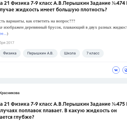
а 21 Физика 7-9 класс А.В.Перышкин Задание №474 
случае жидкость имеет большую плотность?
сть варианты, как ответить на вопрос???
е изображен деревянный брусок, плавающий в двух разных жидкос
е...
)
бря 2017
Физика
Перышкин А.В.
Школа
7 класс
 Красникова
а 21 Физика 7-9 класс А.В.Перышкин Задание №475 
лучаях поплавок плавает. В какую жидкость он
ается глубже?