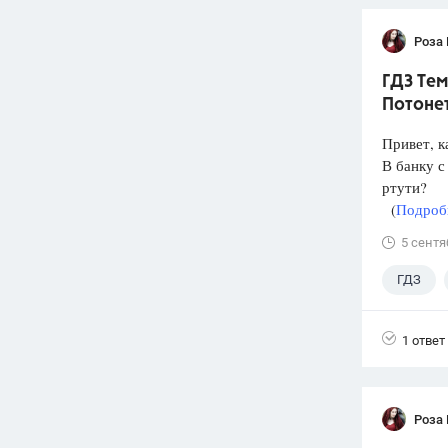
Роза
ГДЗ Тем
Потонет
Привет, к
В банку с
ртути?
(
Подробн
5 сентя
ГДЗ
1 ответ
Роза