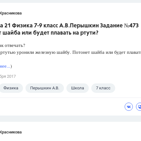
 Красникова
а 21 Физика 7-9 класс А.В.Перышкин Задание №473
 шайба или будет плавать на ртути?
ак отвечать?
 ртутью уронили железную шайбу. По­тонет шайба или будет плават
ее...
)
бря 2017
Физика
Перышкин А.В.
Школа
7 класс
 Красникова