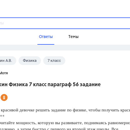
Ответы
Темы
н А.В.
Физика
7 класс
ы
Домашнее задание
Русский язык,
Химия,
Геометрия,
Мотя
Обществознание,
Физика
ин Физика 7 класс параграф 56 задание
Школа
9 класс,
8 класс,
11 класс,
10 клас
6 класс,
4 класс,
5 класс,
1 класс,
красивой девочке решить задание по физике, чтобы получить кра
Учебники
***
итайте мощность, которую вы развиваете, поднимаясь равномерн
Разумовская М.М.,
Габриелян О.С
едленно, а затем быстро с первого на второй этаж школы. Все
Рудзитис Г.Е.,
Цыбулько И.П.,
Атан