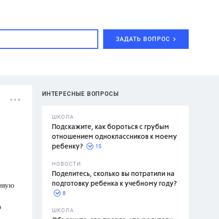
ЗАДАТЬ ВОПРОС
ИНТЕРЕСНЫЕ ВОПРОСЫ
ШКОЛА
Подскажите, как бороться с грубым
отношением одноклассников к моему
15
ребенку?
с,
7 класс,
НОВОСТИ
2 класс
Поделитесь, сколько вы потратили на
сивую
подготовку ребенка к учебному году?
8
о
.,
ШКОЛА
асян Л.С.,