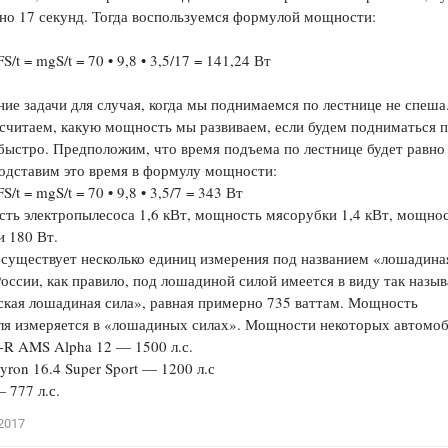
но 17 секунд. Тогда воспользуемся форму­лой мощности:
FS/t = mgS/t = 70 • 9,8 • 3,5/17 = 141,24 Вт
ие задачи для случая, когда мы подни­маемся по лестнице не спеша
считаем, какую мощность мы развиваем, если будем подни­маться 
быстро. Предположим, что вре­мя подъема по лестнице будет равно
од­ставим это время в формулу мощности:
FS/t = mgS/t = 70 • 9,8 • 3,5/7 = 343 Вт
ть электропылесоса 1,6 кВт, мощность мясорубки 1,4 кВт, мощно
 180 Вт.
 существует несколько единиц измере­ния под названием «лошадина
России, как правило, под лошадиной силой имеется в виду так назы
кая лошадиная сила», равная примерно 735 ваттам. Мощность
ля изме­ряется в «лошадиных силах». Мощности некоторых автомо
-R AMS Alpha 12 — 1500 л.с.
eyron 16.4 Super Sport — 1200 л.с
 777 л.с.
2017