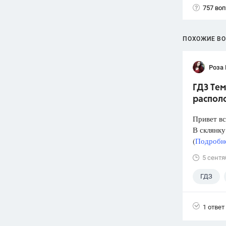
757 во
ПОХОЖИЕ В
Роза
ГДЗ Тем
располо
Привет вс
В склянку
(
Подробне
5 сентя
ГДЗ
1 ответ