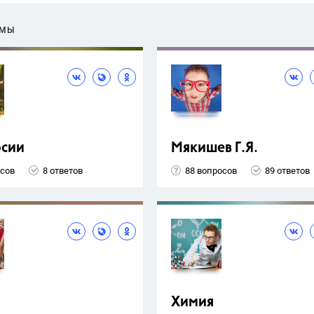
ЕМЫ
рсии
Мякишев Г.Я.
осов
8 ответов
88 вопросов
89 ответов
Химия