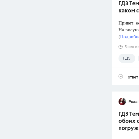
ГДЗ Тем
каком 
Привет, е
На рисунк
(
Подробне
5 сентя
ГДЗ
1 ответ
Роза
ГДЗ Тем
обоих с
погруж