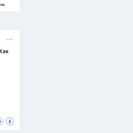
тов
 Как