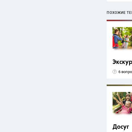
ПОХОЖИЕ Т
Экску
6 вопр
Досуг