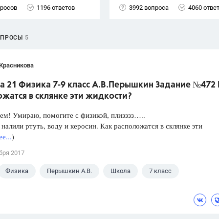
просов
1196 ответов
3992 вопроса
4060 отве
ОПРОСЫ
5
 Красникова
а 21 Физика 7-9 класс А.В.Перышкин Задание №472
жатся в склянке эти жидкости?
ем! Умираю, помогите с физикой, плизззз…..
 налили ртуть, воду и керосин. Как расположатся в склянке эти
е...
)
бря 2017
Физика
Перышкин А.В.
Школа
7 класс