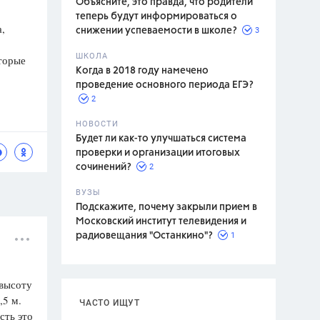
Объясните, это правда, что родители
теперь будут информироваться о
,
3
снижении успеваемости в школе?
ШКОЛА
торые
спитание
Когда в 2018 году намечено
проведение основного периода ЕГЭ?
2
НОВОСТИ
Будет ли как-то улучшаться система
проверки и организации итоговых
2
сочинений?
ВУЗЫ
Подскажите, почему закрыли прием в
Московский институт телевидения и
1
радиовещания "Останкино"?
 высоту
,5 м.
ЧАСТО ИЩУТ
сть это