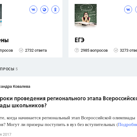
ены
ЕГЭ
опросов
2732 ответа
2985 вопросов
3273 отв
ОПРОСЫ
5
сандра Ковалева
сроки проведения регионального этапа Всероссийск
ады школьников?
е, когда начинается региональный этап Всероссийской олимпиады
в? Могут ли призеры поступить в вуз без вступительных (
Подробне
я 2017