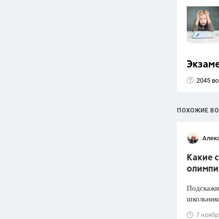
Экзам
2045 в
ПОХОЖИЕ В
Алек
Какие 
олимпи
Подскажит
школьнико
7 ноябр