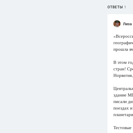
ОТВЕТЫ
1
Лиза 
«Всеросси
географич
прошла вч
В этом го
стран! Ср
Норвегия,
Центральн
здание М
писали ди
поездах и
планетари
Тестовые 