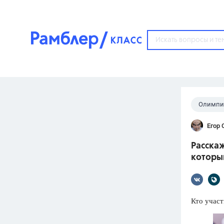
?
Олимпи
Популярные тем
Егор 
ГДЗ
67571
ответ
Расска
ЕГЭ
которы
3273
ответа
ОГЭ
3460
ответов
Кто участ
ФИПИ
30
ответов