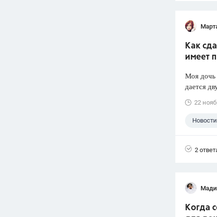
Март
Как сда
имеет п
Моя дочь 
дается дв
22 нояб
Новости
2 ответ
Мади
Когда 