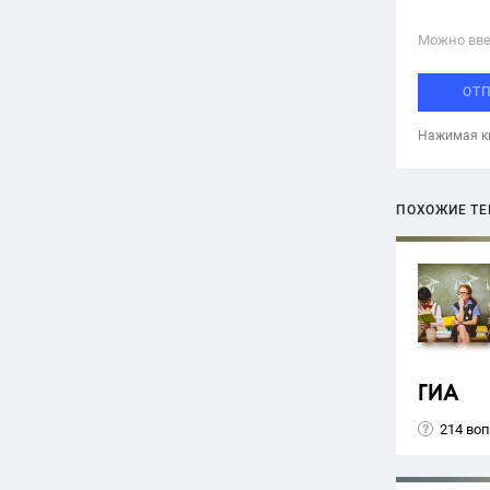
Можно вве
ОТ
Нажимая кн
ПОХОЖИЕ Т
ГИА
214 во