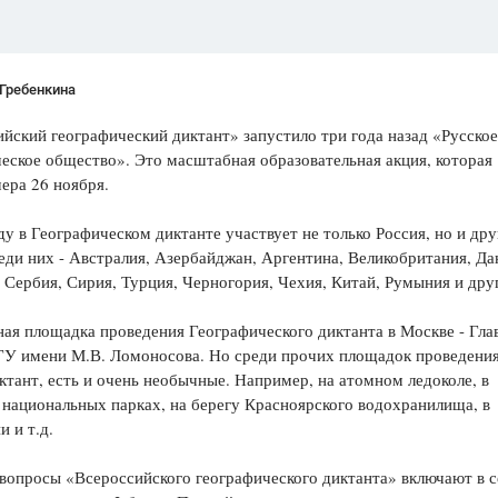
Гребенкина
йский географический диктант» запустило три года назад «Русское
еское общество». Это масштабная образовательная акция, которая
ера 26 ноября.
ду в Географическом диктанте участвует не только Россия, но и дру
еди них - Австралия, Азербайджан, Аргентина, Великобритания, Да
 Сербия, Сирия, Турция, Черногория, Чехия, Китай, Румыния и дру
ая площадка проведения Географического диктанта в Москве - Гла
ГУ имени М.В. Ломоносова. Но среди прочих площадок проведения
ктант, есть и очень необычные. Например, на атомном ледоколе, в
 национальных парках, на берегу Красноярского водохранилища, в
и и т.д.
вопросы «Всероссийского географического диктанта» включают в с