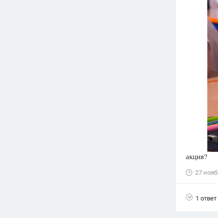
Вузы
1752
ответа
Олимпиады
82
ответа
Spotlight
1551
ответ
ГИА
280
ответов
акция?
27 нояб
1 ответ