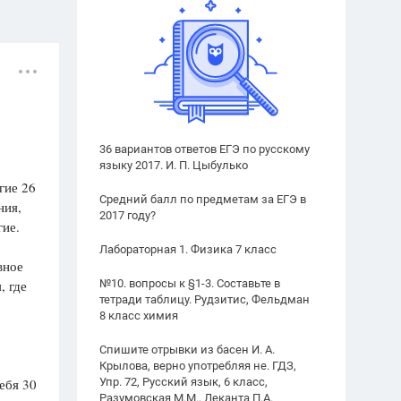
36 вариантов ответов ЕГЭ по русскому
языку 2017. И. П. Цыбулько
гие 26
Средний балл по предметам за ЕГЭ в
ния,
2017 году?
гие.
Лабораторная 1. Физика 7 класс
вное
, где
№10. вопросы к §1-3. Составьте в
тетради таблицу. Рудзитис, Фельдман
8 класс химия
Спишите отрывки из басен И. А.
Крылова, верно употребляя не. ГДЗ,
ебя 30
Упр. 72, Русский язык, 6 класс,
Разумовская М.М., Леканта П.А.