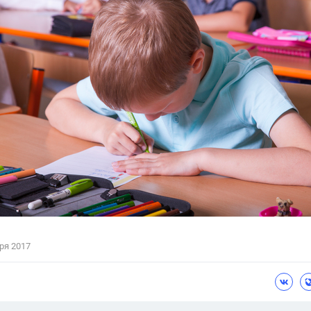
Цветков Л. А.
Психология
Отношения,
Любовь,
Красота,
Во
ПОКАЗАТЬ ВСЕ
ря 2017