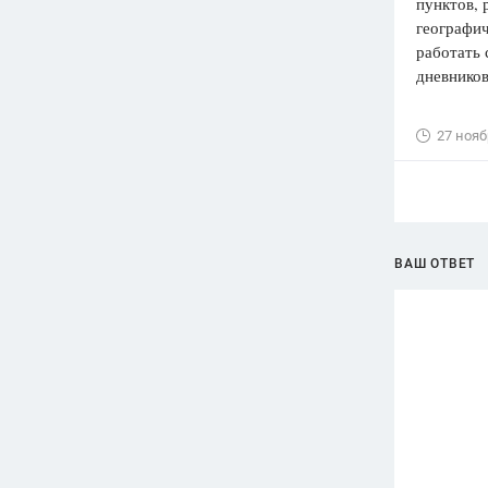
пунктов, 
географич
работать 
дневнико
27 нояб
ВАШ ОТВЕТ