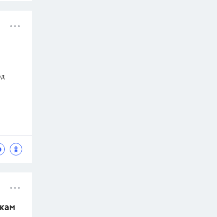
од
шкам