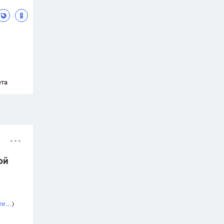
ета
ой
е...
)