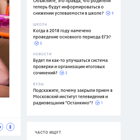
Объясните, это правда, что родители
теперь будут информироваться о
3
снижении успеваемости в школе?
ШКОЛА
спитание
Когда в 2018 году намечено
проведение основного периода ЕГЭ?
2
НОВОСТИ
Будет ли как-то улучшаться система
проверки и организации итоговых
2
сочинений?
ВУЗЫ
Подскажите, почему закрыли прием в
Московский институт телевидения и
1
радиовещания "Останкино"?
ЧАСТО ИЩУТ