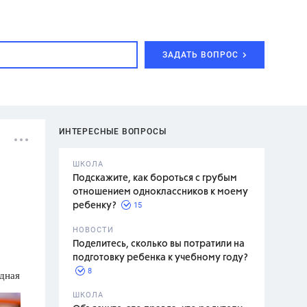
ЗАДАТЬ ВОПРОС
ИНТЕРЕСНЫЕ ВОПРОСЫ
ШКОЛА
Подскажите, как бороться с грубым
отношением одноклассников к моему
15
ребенку?
с,
7 класс,
НОВОСТИ
2 класс
Поделитесь, сколько вы потратили на
подготовку ребенка к учебному году?
8
одная
.,
ШКОЛА
асян Л.С.,