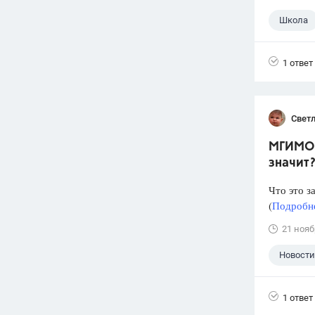
Школа
1 ответ
Свет
МГИМО п
значит
Что это з
(
Подробне
21 нояб
Новости
1 ответ