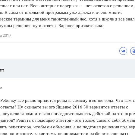
ешает или нет. Весь интернет перерыла — нет ответов с решением,
Цветков Л. А.
. Я сама от школьной программы уже далека и очень многие
еские термины для меня таинственный лес, хотя в школе я все знал
Психология
ужны решения, ну и ответы. Заранее признательна.
Отношения,
Любовь,
Красота,
Во
а 2017
ПОКАЗАТЬ ВСЕ
ЕТ
ва
Ребенку все равно придется решать самому в конце года. Что вам 
 ответы? Ну скачаете вы огэ Ященко 2016 30 вариантов ответы с
 неужели запомните всю последовательность действий на это огр
иантов? Решать с помощью ответов - это только самого себя обман
ять репетитора, чтобы он объяснял, а не подгонял решения под ве
 или посмотрите, какие темы не понимаете и разберите еще раз с