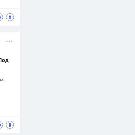
 Под
их