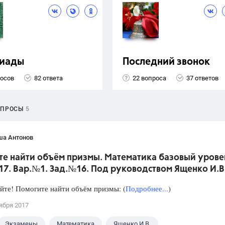
иады
Последний звонок
росов
82 ответа
22 вопроса
37 ответов
ОПРОСЫ
5
ша Антонов
те найти объём призмы. Математика базовый урове
017. Вар.№1. Зад.№16. Под руководством Ященко И.В
йте! Помогите найти объём призмы: (
Подробнее...
)
ября 2017
Экзамены
Математика
Ященко И.В.