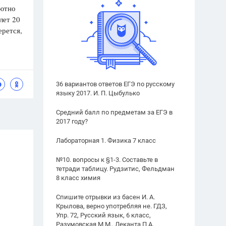
лютно
лет 20
ерется,
36 вариантов ответов ЕГЭ по русскому
языку 2017. И. П. Цыбулько
Средний балл по предметам за ЕГЭ в
2017 году?
Лабораторная 1. Физика 7 класс
№10. вопросы к §1-3. Составьте в
тетради таблицу. Рудзитис, Фельдман
8 класс химия
Спишите отрывки из басен И. А.
Крылова, верно употребляя не. ГДЗ,
Упр. 72, Русский язык, 6 класс,
Разумовская М.М., Леканта П.А.