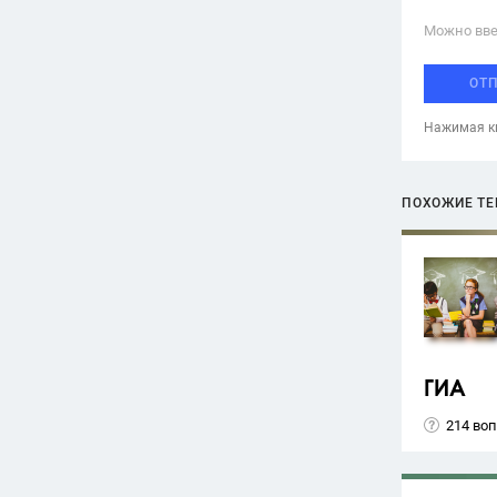
Можно вве
ОТ
Нажимая кн
ПОХОЖИЕ Т
ГИА
214 во