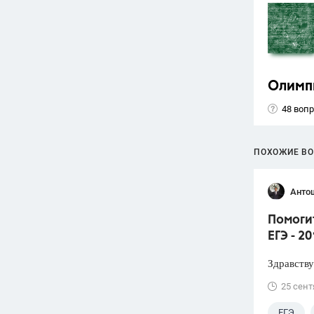
Олимп
48 воп
ПОХОЖИЕ В
Анто
Помоги
ЕГЭ - 2
Здравству
25 сент
ЕГЭ