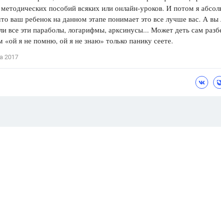
методических пособий всяких или онлайн-уроков. И потом я абсо
что ваш ребенок на данном этапе понимает это все лучше вас. А вы 
ли все эти параболы, логарифмы, арксинусы... Может деть сам разб
м «ой я не помню, ой я не знаю» только панику сеете.
а 2017