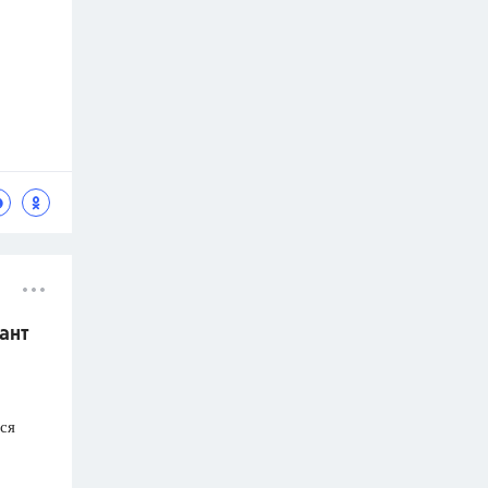
ант
ся