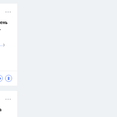
ень
.
..
)
а