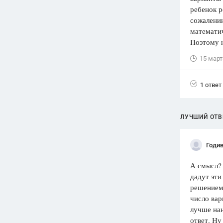
ребенок р
Вузы
сожалению
1752
ответа
математич
Поэтому н
Олимпиады
82
ответа
15 март
Spotlight
1551
ответ
1 ответ
ГИА
280
ответов
ЛУЧШИЙ ОТВ
Годи
А смысл? 
дадут эти
решением,
число вар
лучше нан
ответ. Ну