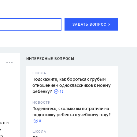
ЗАДАТЬ ВОПРОС
ИНТЕРЕСНЫЕ ВОПРОСЫ
ШКОЛА
Подскажите, как бороться с грубым
отношением одноклассников к моему
15
ребенку?
с,
7 класс,
НОВОСТИ
2 класс
Поделитесь, сколько вы потратили на
подготовку ребенка к учебному году?
8
к огэ
е
.,
ШКОЛА
но
асян Л.С.,