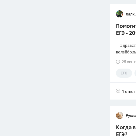
Халк 
Помоги
ЕГЭ - 2
Здравств
волейболь
25 сент
ЕГЭ
1 ответ
Русл
Когда 
ЕГЭ?