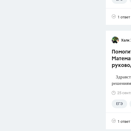
1 ответ
Халк 
Помогит
Математ
руково
Здравств
решениями
25 сент
ЕГЭ
1 ответ