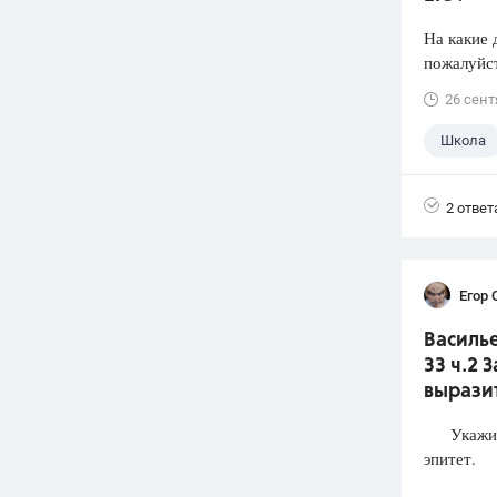
На какие 
пожалуйст
26 сент
Школа
2 ответ
Егор 
Василье
33 ч.2 
выразит
Укажите 
эпитет.