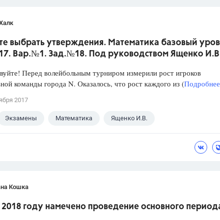
Халк
те выбрать утверждения. Математика базовый уров
017. Вар.№1. Зад.№18. Под руководством Ященко И.В
уйте! Перед волейбольным турниром измерили рост игроков
ной команды города N. Оказалось, что рост каждого из (
Подробнее.
ября 2017
Экзамены
Математика
Ященко И.В.
ана Кошка
в 2018 году намечено проведение основного период