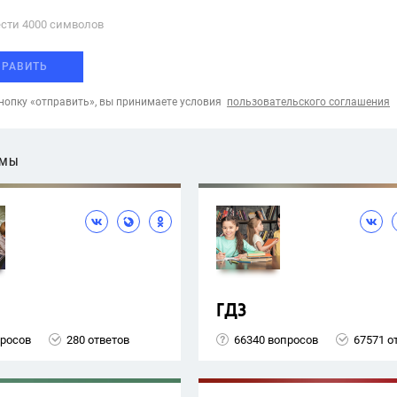
сти 4000 cимволов
ПРАВИТЬ
опку «отправить», вы принимаете условия
пользовательского соглашения
ЕМЫ
ГДЗ
просов
280 ответов
66340 вопросов
67571 о