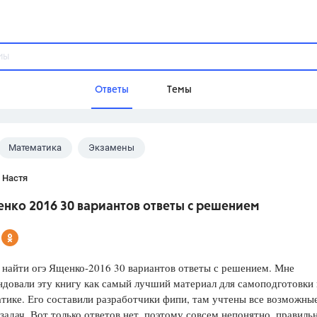
Ответы
Темы
Математика
Экзамены
ы
Домашнее задание
Русский язык,
Химия,
Геометрия,
 Настя
Обществознание,
Физика
нко 2016 30 вариантов ответы с решением
Школа
9 класс,
8 класс,
11 класс,
10 клас
6 класс,
4 класс,
5 класс,
1 класс,
найти огэ Ященко-2016 30 вариантов ответы с решением. Мне
Учебники
довали эту книгу как самый лучший материал для самоподготовки 
тике. Его составили разработчики фипи, там учтены все возможны
Разумовская М.М.,
Габриелян О.С
задач. Вот только ответов нет, поэтому совсем непонятно, правиль
Рудзитис Г.Е.,
Цыбулько И.П.,
Атан