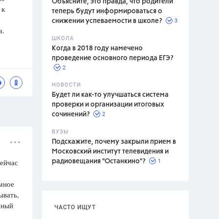
Объясните, это правда, что родители
 к
теперь будут информироваться о
3
снижении успеваемости в школе?
а.
ШКОЛА
спитание
Когда в 2018 году намечено
проведение основного периода ЕГЭ?
2
НОВОСТИ
Будет ли как-то улучшаться система
проверки и организации итоговых
2
сочинений?
ВУЗЫ
Подскажите, почему закрыли прием в
Московский институт телевидения и
сейчас
1
радиовещания "Останкино"?
омное
ывать,
рный
ЧАСТО ИЩУТ