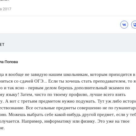
Цветков Л. А.
а 2017
Психология
Отношения,
Любовь,
Красота,
Во
ПОКАЗАТЬ ВСЕ
ЕТ
ла Попова
да я вообще не завидую нашим школьникам, которым приходится в
читься со сдачей ОГЭ... Если ты хочешь стать преподавателем, то я
о и так ясно - первым делом берешь дополнительный экзамен по
му языку! Затем, чисто по твоему профилю, лучше всего взять
у. А вот с третьим предметом нужно подумать. Тут уж либо истори
ествознание. Все остальные предметы совершенно не по гуманита
ию. Можешь выбрать себе какой-нибудь другой предмет, если у те
лучается. Например, информатику или физику. Это уже на твое
ие.