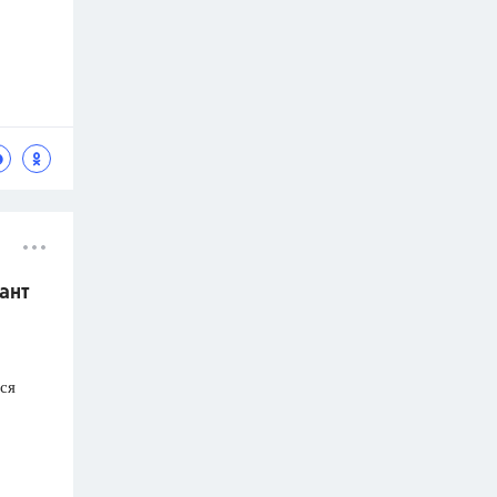
ант
ся