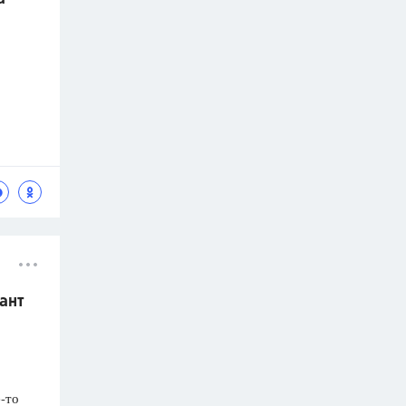
ант
-то