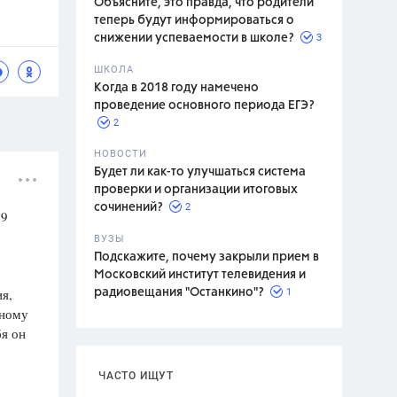
Объясните, это правда, что родители
теперь будут информироваться о
3
снижении успеваемости в школе?
ШКОЛА
спитание
Когда в 2018 году намечено
проведение основного периода ЕГЭ?
2
НОВОСТИ
Будет ли как-то улучшаться система
проверки и организации итоговых
2
сочинений?
 9
ВУЗЫ
Подскажите, почему закрыли прием в
Московский институт телевидения и
я,
1
радиовещания "Останкино"?
рному
бя он
ЧАСТО ИЩУТ