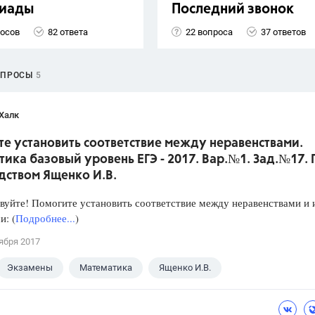
иады
Последний звонок
росов
82 ответа
22 вопроса
37 ответов
ОПРОСЫ
5
Халк
е установить соответствие между неравенствами.
ика базовый уровень ЕГЭ - 2017. Вар.№1. Зад.№17.
дством Ященко И.В.
уйте! Помогите установить соответствие между неравенствами и 
: (
Подробнее...
)
ября 2017
Экзамены
Математика
Ященко И.В.