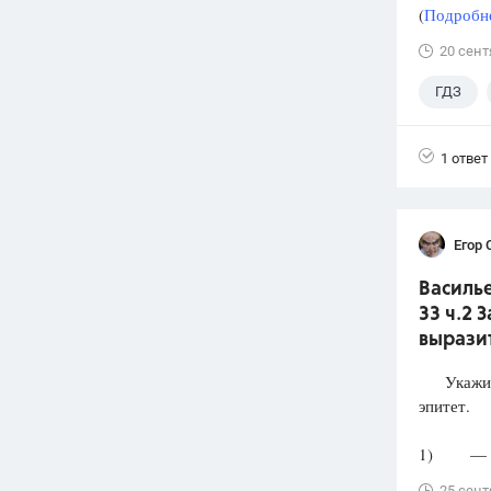
(
Подробне
20 сент
ГДЗ
1 ответ
Егор 
Василье
33 ч.2 
выразит
Укажите 
эпитет.
1) — Скр
25 сент