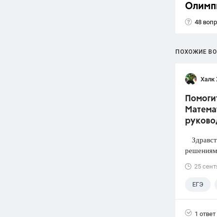
Олимп
48 воп
ПОХОЖИЕ В
Халк 
Помогит
Математ
руково
Здравств
решениями
25 сент
ЕГЭ
1 ответ