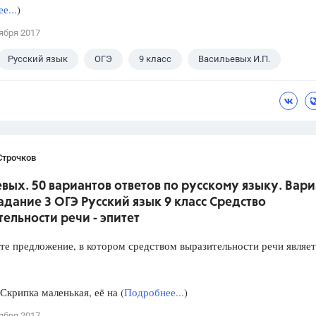
е...
)
ября 2017
Русский язык
ОГЭ
9 класс
Васильевых И.П.
Строчков
вых. 50 вариантов ответов по русскому языку. Вари
Задание 3 ОГЭ Русский язык 9 класс Средство
ельности речи - эпитет
предложение, в котором средством выразительности речи являет
ипка маленькая, её на (
Подробнее...
)
ября 2017