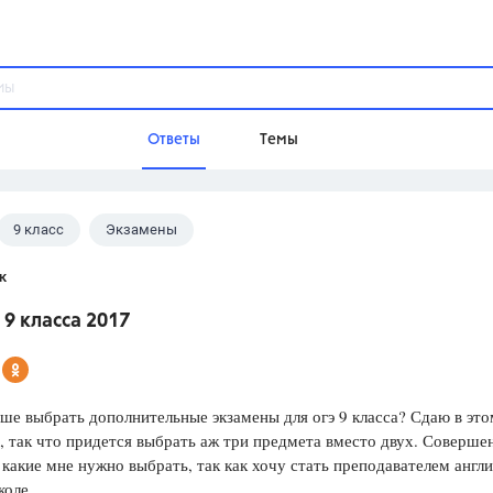
Ответы
Темы
9 класс
Экзамены
ы
Домашнее задание
Русский язык,
Химия,
Геометрия,
к
Обществознание,
Физика
 9 класса 2017
Школа
9 класс,
8 класс,
11 класс,
10 клас
6 класс,
4 класс,
5 класс,
1 класс,
ше выбрать дополнительные экзамены для огэ 9 класса? Сдаю в это
Учебники
, так что придется выбрать аж три предмета вместо двух. Соверше
какие мне нужно выбрать, так как хочу стать преподавателем англ
Разумовская М.М.,
Габриелян О.С
коле.
Рудзитис Г.Е.,
Цыбулько И.П.,
Атан