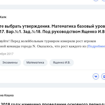
Халк
те выбрать утверждения. Математика базовый уров
017. Вар.№1. Зад.№18. Под руководством Ященко И.В
уйте! Перед волейбольным турниром измерили рост игроков
ной команды города N. Оказалось, что рост каждого из (
Подробнее.
ября 2017
Экзамены
Математика
Ященко И.В.
ана Кошка
в 2018 году намечено проведение основного период