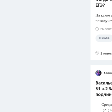
ЕГЭ?
На какие 
пожалуйст
26 сент
Школа
2 ответ
Алек
Василье
31 ч.2 
подчин
Среди п
(21) И М