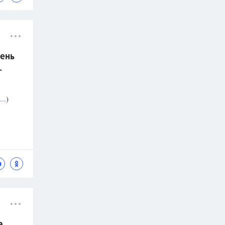
ень
.
..
)
а