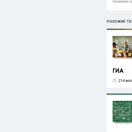
Нажимая кн
ПОХОЖИЕ Т
ГИА
214 во