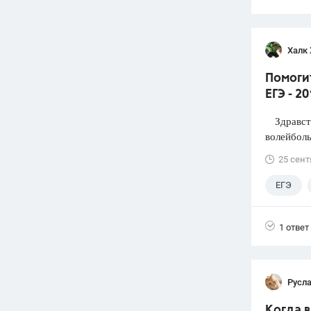
Халк 
Помоги
ЕГЭ - 2
Здравств
волейболь
25 сент
ЕГЭ
1 ответ
Русл
Когда 