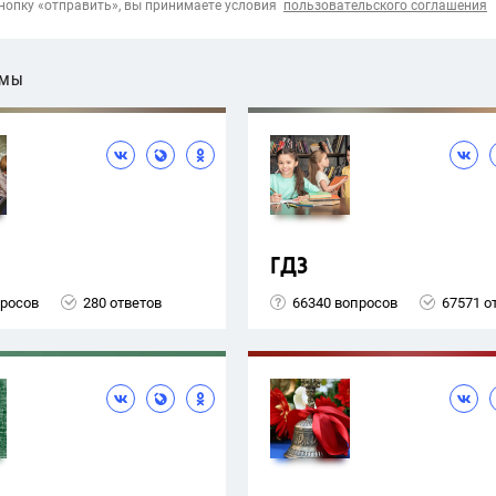
опку «отправить», вы принимаете условия
пользовательского соглашения
ЕМЫ
ГДЗ
просов
280 ответов
66340 вопросов
67571 о