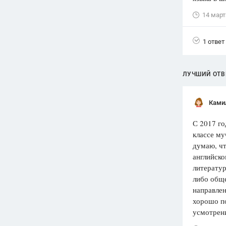
14 март
Вузы
1752
ответа
1 ответ
Олимпиады
82
ответа
Spotlight
ЛУЧШИЙ ОТВ
1551
ответ
ГИА
Ками
280
ответов
С 2017 го
классе му
думаю, чт
английско
литератур
либо общ
направлен
хорошо по
усмотрен