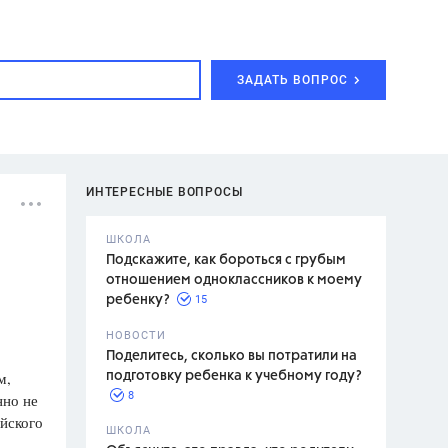
ЗАДАТЬ ВОПРОС
ИНТЕРЕСНЫЕ ВОПРОСЫ
ШКОЛА
Подскажите, как бороться с грубым
отношением одноклассников к моему
15
ребенку?
с,
7 класс,
НОВОСТИ
2 класс
Поделитесь, сколько вы потратили на
м,
подготовку ребенка к учебному году?
8
нно не
ийского
.,
ШКОЛА
асян Л.С.,