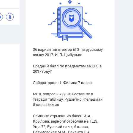
36 вариантов ответов ЕГЭ по русскому
языку 2017. И. П. Цыбулько
Средний балл по предметам за ЕГЭ в
2017 году?
Лабораторная 1. Физика 7 класс
№10. вопросы к §1-3. Составьте в
тетради таблицу. Рудзитис, Фельдман
8 класс химия
Спишите отрывки из басен И. А.
Крылова, верно употребляя не. ГДЗ,
Упр. 72, Русский язык, 6 класс,
Разумовская М.М., Леканта П.А.