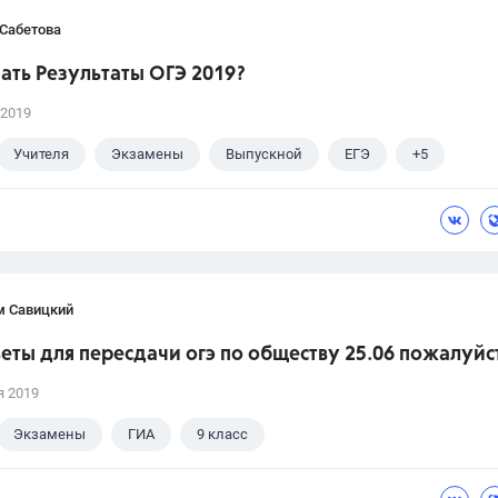
 Сабетова
ать Результаты ОГЭ 2019?
 2019
Учителя
Экзамены
Выпускной
ЕГЭ
+5
Досуг
ГИА
Учебники
9 класс
м Савицкий
веты для пересдачи огэ по обществу 25.06 пожалуйс
я 2019
Экзамены
ГИА
9 класс