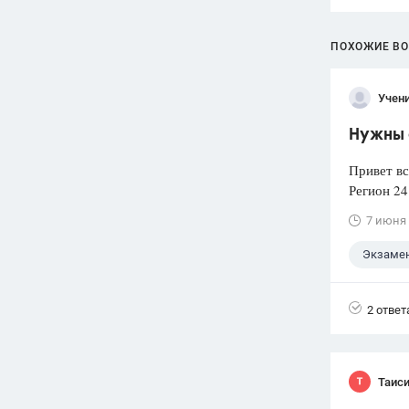
ПОХОЖИЕ В
Учени
Нужны 
Привет вс
Регион 24
7 июня
Экзаме
2 ответ
Таис