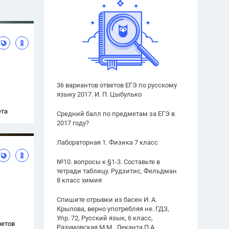
36 вариантов ответов ЕГЭ по русскому
языку 2017. И. П. Цыбулько
ета
Средний балл по предметам за ЕГЭ в
2017 году?
Лабораторная 1. Физика 7 класс
№10. вопросы к §1-3. Составьте в
тетради таблицу. Рудзитис, Фельдман
8 класс химия
Спишите отрывки из басен И. А.
Крылова, верно употребляя не. ГДЗ,
Упр. 72, Русский язык, 6 класс,
ветов
Разумовская М.М., Леканта П.А.