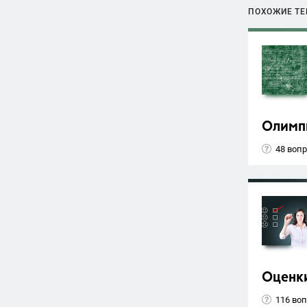
ПОХОЖИЕ Т
Олимп
48 воп
Оценк
116 во