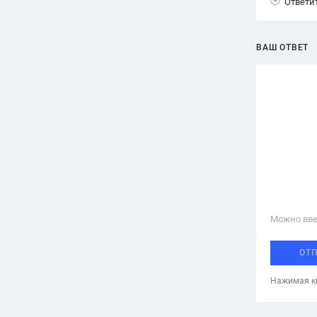
Ответи
Вузы
1752
ответа
ВАШ ОТВЕТ
Олимпиады
82
ответа
Spotlight
1551
ответ
ГИА
280
ответов
Можно вве
ОТ
Нажимая кн