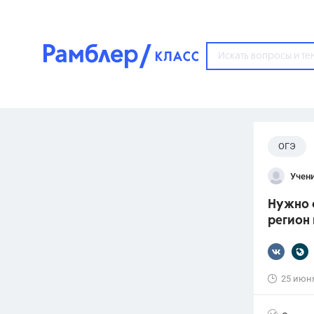
?
ОГЭ
Популярные тем
Учени
ГДЗ
67571
ответ
Нужно 
ЕГЭ
регион
3273
ответа
ОГЭ
3460
ответов
25 июн
ФИПИ
30
ответов