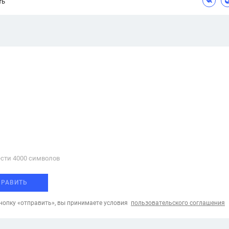
ть
Цветков Л. А.
Психология
Отношения,
Любовь,
Красота,
Во
ПОКАЗАТЬ ВСЕ
сти 4000 cимволов
ПРАВИТЬ
опку «отправить», вы принимаете условия
пользовательского соглашения