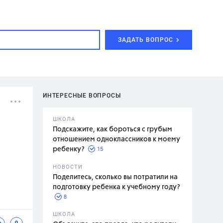
ЗАДАТЬ ВОПРОС
ИНТЕРЕСНЫЕ ВОПРОСЫ
ШКОЛА
Подскажите, как бороться с грубым
отношением одноклассников к моему
15
ребенку?
с,
7 класс,
НОВОСТИ
2 класс
Поделитесь, сколько вы потратили на
подготовку ребенка к учебному году?
8
.,
ШКОЛА
асян Л.С.,