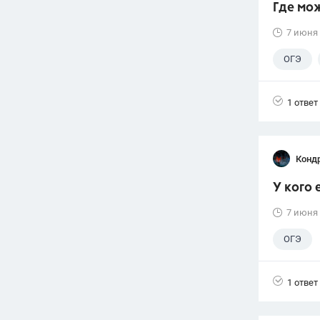
Где мо
7 июня
ОГЭ
9 класс
1 ответ
Конд
У кого 
7 июня
ОГЭ
1 ответ