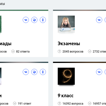
ЕМЫ
иады
Экзамены
росов
82 ответа
2045 вопросов
2732 отв
и
9 класс
просов
191 ответ
16392 вопроса
16957 от