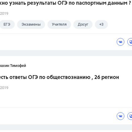
жно узнать результаты ОГЭ по паспортным данным ?
 2019
ЕГЭ
Экзамены
Учителя
Досуг
+3
ГДЗ
ГИА
рахин Тимофей
есть ответы ОГЭ по обществознанию , 26 регион
 2019