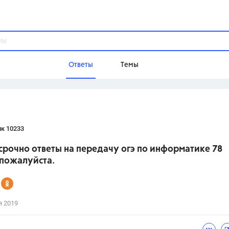
Ответы
Темы
ы
Домашнее задание
Русский язык,
Химия,
Геометрия,
к 10233
Обществознание,
Физика
срочно ответы на передачу огэ по информатике 78
Школа
 пожалуйста.
9 класс,
8 класс,
11 класс,
10 клас
6 класс,
4 класс,
5 класс,
1 класс,
Учебники
я 2019
Разумовская М.М.,
Габриелян О.С
Рудзитис Г.Е.,
Цыбулько И.П.,
Атан