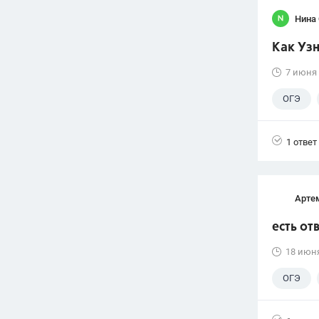
Нина
Как Узн
7 июня
ОГЭ
ГДЗ
1 ответ
Арте
есть от
18 июн
ОГЭ