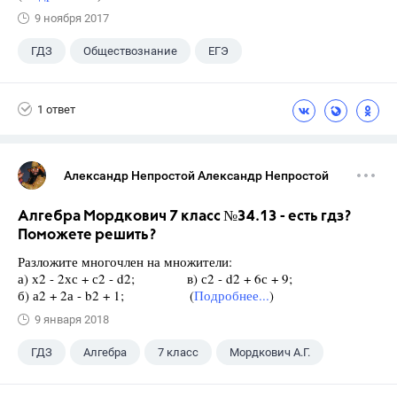
9 ноября 2017
ГДЗ
Обществознание
ЕГЭ
11 класс
+1
Королькова Е.С.
1 ответ
Александр Непростой Александр Непростой
Алгебра Мордкович 7 класс №34.13 - есть гдз?
Поможете решить?
Разложите многочлен на множители:
а) х2 - 2хс + с2 - d2; в) с2 - d2 + 6с + 9;
б) а2 + 2а - b2 + 1; (
Подробнее...
)
9 января 2018
ГДЗ
Алгебра
7 класс
Мордкович А.Г.