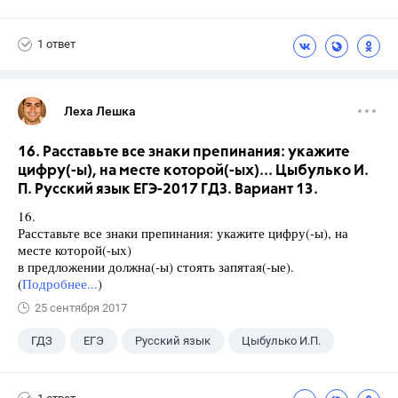
Ященко И.В.
1 ответ
Леха Лешка
16. Расставьте все знаки препинания: укажите
цифру(-ы), на месте которой(-ых)... Цыбулько И.
П. Русский язык ЕГЭ-2017 ГДЗ. Вариант 13.
16.
Расставьте все знаки препинания: укажите цифру(-ы), на
месте которой(-ых)
в предложении должна(-ы) стоять запятая(-ые).
(
Подробнее...
)
25 сентября 2017
ГДЗ
ЕГЭ
Русский язык
Цыбулько И.П.