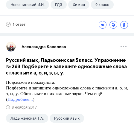
Новошинский И.И.
ГДЗ
Химия
9 класс
1 ответ
Александра Ковалева
Русский язык, Ладыженская 5класс. Упражнение
№ 263 Подберите и запишите односложные слова
с гласными а, о, и, э, ы, у.
Подскажите пожалуйста.
Подберите и запишите односложные слова с гласными а, о, и,
э, ы, у. Обозначьте в них гласные звуки. Чем ещё
(
Подробнее...
)
8 ноября 2017
Ладыженская Т.А.
Русский язык
5 класс
+1
ГДЗ