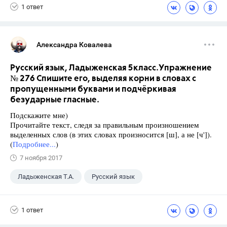
1 ответ
Александра Ковалева
Русский язык, Ладыженская 5класс.Упражнение
№ 276 Спишите его, выделяя корни в словах с
пропущенными буквами и подчёркивая
безударные гласные.
Подскажите мне)
Прочитайте текст, следя за правильным произношением
выделенных слов (в этих словах произносится [ш], а не [ч']).
(
Подробнее...
)
7 ноября 2017
Ладыженская Т.А.
Русский язык
5 класс
+1
ГДЗ
1 ответ