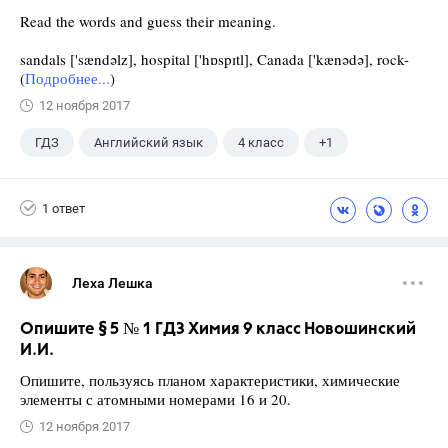
Read the words and guess their meaning.
sandals ['sændəlz], hospital ['hɒspɪtl], Canada ['kænədə], rock-
(
Подробнее...
)
12 ноября 2017
ГДЗ
Английский язык
4 класс
+1
Верещагина И.Н.
1 ответ
Леха Лешка
Опишите § 5 № 1 ГДЗ Химия 9 класс Новошинский
И.И.
Опишите, пользуясь планом характеристики, химические
элементы с атомными номерами 16 и 20.
12 ноября 2017