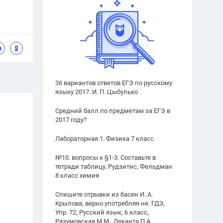
36 вариантов ответов ЕГЭ по русскому
языку 2017. И. П. Цыбулько
Средний балл по предметам за ЕГЭ в
2017 году?
Лабораторная 1. Физика 7 класс
№10. вопросы к §1-3. Составьте в
тетради таблицу. Рудзитис, Фельдман
8 класс химия
Спишите отрывки из басен И. А.
Крылова, верно употребляя не. ГДЗ,
Упр. 72, Русский язык, 6 класс,
Разумовская М.М., Леканта П.А.