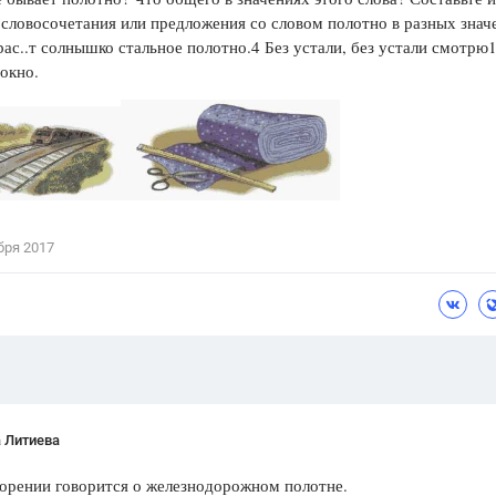
словосочетания или предложения со словом полотно в разных знач
Цветков Л. А.
ас..т солнышко стальное полотно.4 Без устали, без устали смотрю1
окно.
Психология
Отношения,
Любовь,
Красота,
Во
ПОКАЗАТЬ ВСЕ
бря 2017
 Литиева
орении говорится о железнодорожном полотне.