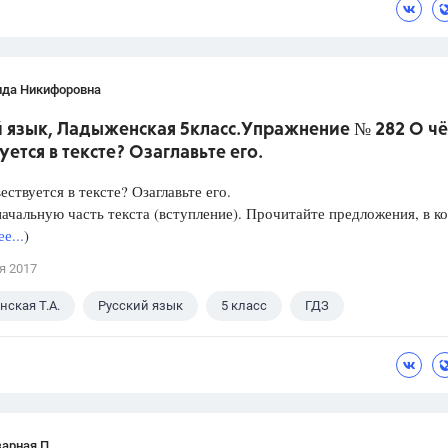
ида Никифоровна
й язык, Ладыженская 5класс.Упражнение № 282 О ч
уется в тексте? Озаглавьте его.
ествуется в тексте? Озаглавьте его.
ачальную часть текста (вступление). Прочитайте предложения, в к
е...
)
я 2017
ская Т.А.
Русский язык
5 класс
ГДЗ
зарная П