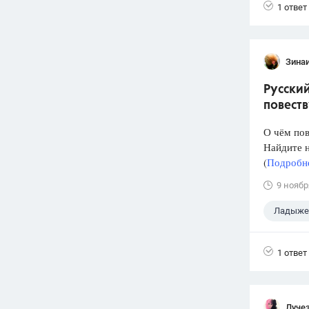
1 ответ
Зина
Русски
повеств
О чём пов
Найдите н
(
Подробне
9 ноябр
Ладыжен
1 ответ
Луче