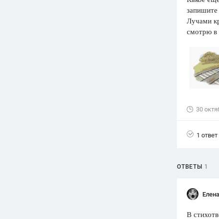
запишите 
Вузы
Лучами кр
1752
ответа
смотрю в 
Олимпиады
82
ответа
Spotlight
1551
ответ
ГИА
280
ответов
30 октя
1 ответ
ОТВЕТЫ
1
Елена
В стихотв