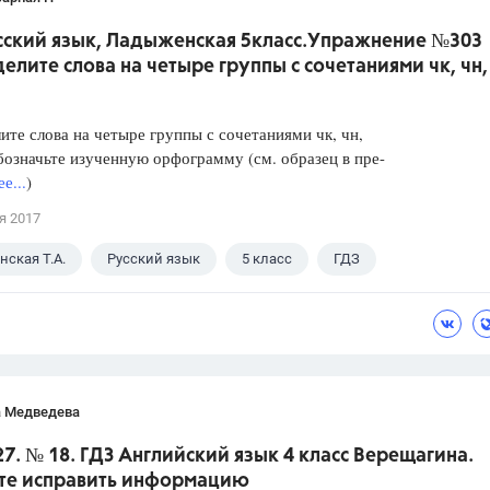
усский язык, Ладыженская 5класс.Упражнение №303
елите слова на четыре группы с сочетаниями чк, чн, 
ите слова на четыре группы с сочетаниями чк, чн,
бозначьте изученную орфограмму (см. образец в пре-
е...
)
я 2017
ская Т.А.
Русский язык
5 класс
ГДЗ
а Медведева
27. № 18. ГДЗ Английский язык 4 класс Верещагина.
те исправить информацию