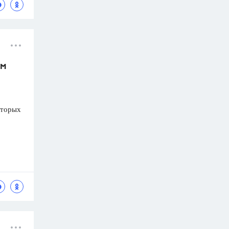
ём
оторых