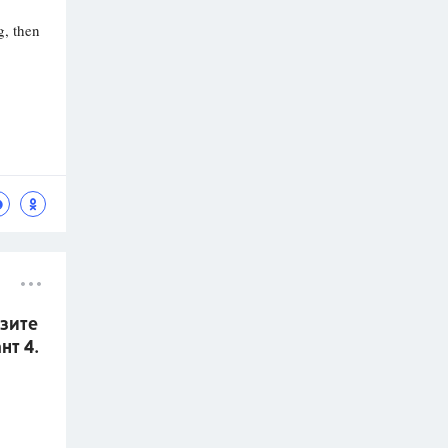
g, then
азите
нт 4.