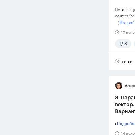
Here is a 
correct th
(
Подробн
13 нояб
ГДЗ
1 ответ
Ален
8. Пара
вектор.
Вариан
(
Подробне
14 нояб