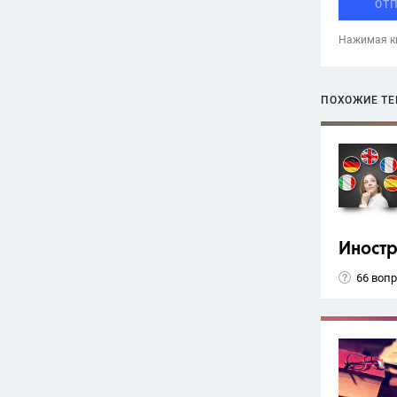
ОТ
Нажимая кн
ПОХОЖИЕ Т
Иност
66 воп