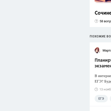
Сочин
58 воп
ПОХОЖИЕ В
Март
Планиру
экзамен
В интерне
ЕГЭ? Буде
13 нояб
ЕГЭ
+3