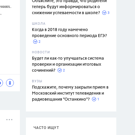
Объясните, это правда, что родители
ениях.
теперь будут информироваться о
,
3
снижении успеваемости в школе?
ШКОЛА
спитание
Когда в 2018 году намечено
проведение основного периода ЕГЭ?
2
НОВОСТИ
Будет ли как-то улучшаться система
проверки и организации итоговых
2
сочинений?
ВУЗЫ
Подскажите, почему закрыли прием в
Московский институт телевидения и
1
радиовещания "Останкино"?
ЧАСТО ИЩУТ