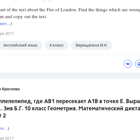
part of the text about the Fire of London. Find the things which are wron
em and copy out the text.
ее...
)
ря 2017
Английский язык
4 класс
Верещагина И.Н.
а Краснова
ллелепипед, где АВ1 пересекает А1В в точке Е. Выр
.. Зив Б.Г. 10 класс Геометрия. Математический дикта
т 2
е...
)
ря 2017