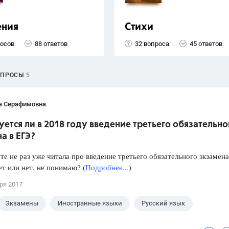
ения
Стихи
росов
88 ответов
32 вопроса
45 ответов
ОПРОСЫ
5
а Серафимовна
ется ли в 2018 году введение третьего обязательно
а в ЕГЭ?
те не раз уже читала про введение третьего обязательного экзамена
т или нет, не понимаю? (
Подробнее...
)
ря 2017
Экзамены
Иностранные языки
Русский язык
Математика
Новости
Школа