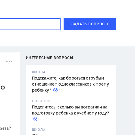
ЗАДАТЬ ВОПРОС
ИНТЕРЕСНЫЕ ВОПРОСЫ
ШКОЛА
Подскажите, как бороться с грубым
отношением одноклассников к моему
 О
15
ребенку?
с,
7 класс,
НОВОСТИ
2 класс
Поделитесь, сколько вы потратили на
подготовку ребенка к учебному году?
8
льева?
.,
ШКОЛА
асян Л.С.,