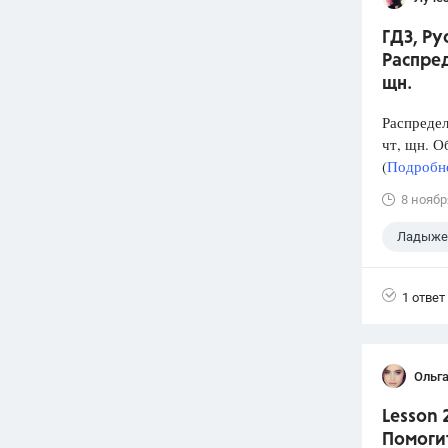
ГДЗ, Р
Распред
щн.
Распредел
чт, щн. О
(
Подробне
8 ноябр
Ладыжен
1 ответ
Ольг
Lesson 
Помоги