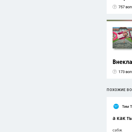
757 во
Внекла
173 во
ПОХОЖИЕ В
Тим 
а как т
сабж