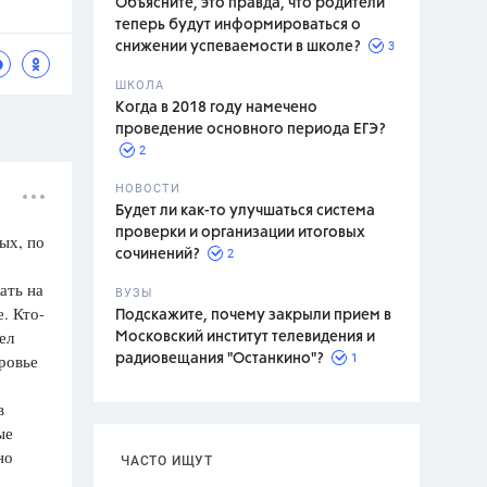
Объясните, это правда, что родители
теперь будут информироваться о
3
снижении успеваемости в школе?
ШКОЛА
спитание
Когда в 2018 году намечено
проведение основного периода ЕГЭ?
2
НОВОСТИ
Будет ли как-то улучшаться система
проверки и организации итоговых
ых, по
2
сочинений?
ать на
ВУЗЫ
. Кто-
Подскажите, почему закрыли прием в
ел
Московский институт телевидения и
ровье
1
радиовещания "Останкино"?
в
ые
но
ЧАСТО ИЩУТ