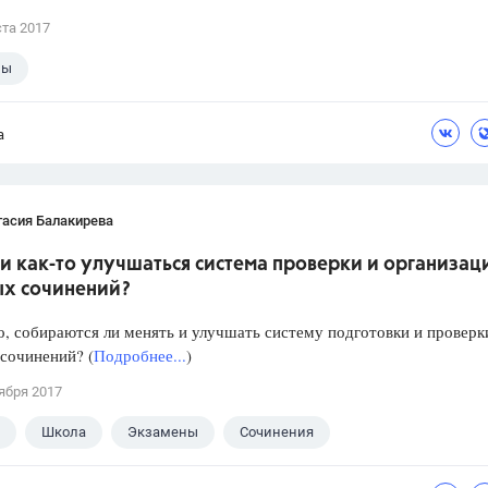
ста 2017
лы
а
тасия Балакирева
и как-то улучшаться система проверки и организац
ых сочинений?
, собираются ли менять и улучшать систему подготовки и проверк
сочинений? (
Подробнее...
)
ября 2017
Школа
Экзамены
Сочинения