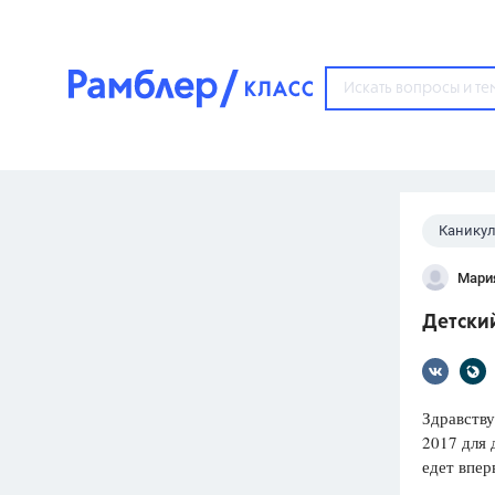
?
Канику
Популярные тем
Мари
ГДЗ
67571
ответ
Детский
ЕГЭ
3273
ответа
ОГЭ
Здравству
3460
ответов
2017 для 
едет впер
ФИПИ
30
ответов