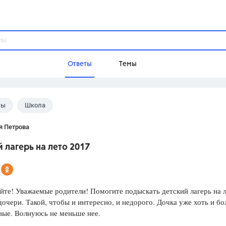
Ответы
Темы
лы
Школа
ы
Домашнее задание
Русский язык,
Химия,
Геометрия,
я Петрова
Обществознание,
Физика
 лагерь на лето 2017
Школа
9 класс,
8 класс,
11 класс,
10 клас
6 класс,
4 класс,
5 класс,
1 класс,
йте! Уважаемые родители! Помогите подыскать детский лагерь на 
Учебники
дочери. Такой, чтобы и интересно, и недорого. Дочка уже хоть и бо
вые. Волнуюсь не меньше нее.
Разумовская М.М.,
Габриелян О.С
Рудзитис Г.Е.,
Цыбулько И.П.,
Атан