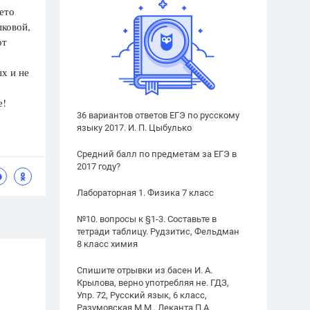
ето
ыковой,
от
ых и не
е!
36 вариантов ответов ЕГЭ по русскому
языку 2017. И. П. Цыбулько
Средний балл по предметам за ЕГЭ в
2017 году?
Лабораторная 1. Физика 7 класс
№10. вопросы к §1-3. Составьте в
тетради таблицу. Рудзитис, Фельдман
8 класс химия
Спишите отрывки из басен И. А.
Крылова, верно употребляя не. ГДЗ,
Упр. 72, Русский язык, 6 класс,
Разумовская М.М., Леканта П.А.