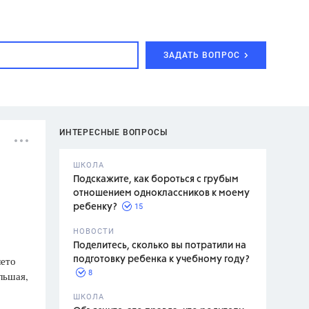
ЗАДАТЬ ВОПРОС
ИНТЕРЕСНЫЕ ВОПРОСЫ
ШКОЛА
Подскажите, как бороться с грубым
отношением одноклассников к моему
15
ребенку?
с,
7 класс,
НОВОСТИ
2 класс
Поделитесь, сколько вы потратили на
лето
подготовку ребенка к учебному году?
8
льшая,
.,
ШКОЛА
асян Л.С.,