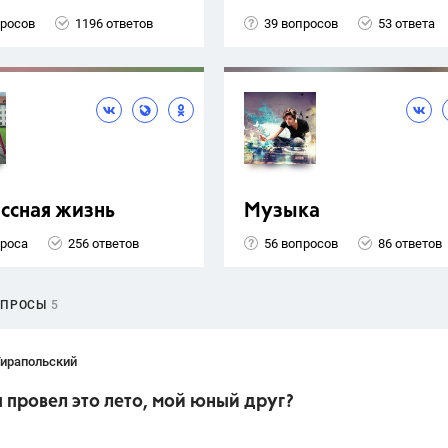
просов
1196 ответов
39 вопросов
53 ответа
ссная жизнь
Музыка
проса
256 ответов
56 вопросов
86 ответов
ОПРОСЫ
5
Тирапольский
ы провел это лето, мой юный друг?