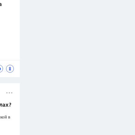
а
олах?
кой в