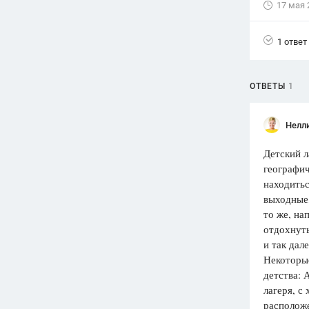
17 мая 
Вузы
1752
ответа
1 ответ
Олимпиады
82
ответа
ОТВЕТЫ
1
Spotlight
1551
ответ
Нелл
ГИА
Детский л
280
ответов
географич
находитьс
выходные,
то же, на
отдохнуть
и так дале
Некоторые
детства: 
лагеря, с
расположе