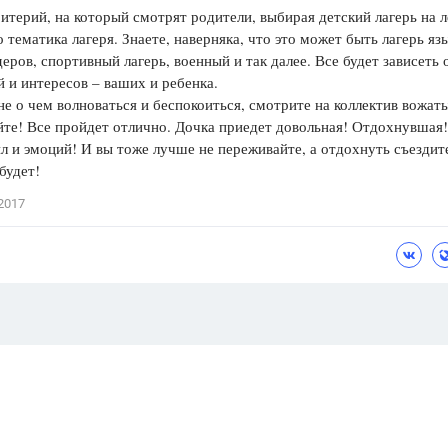
итерий, на который смотрят родители, выбирая детский лагерь на л
то тематика лагеря. Знаете, наверняка, что это может быть лагерь яз
деров, спортивный лагерь, военный и так далее. Все будет зависеть 
 и интересов – ваших и ребенка.
не о чем волноваться и беспокоиться, смотрите на коллектив вожат
те! Все пройдет отлично. Дочка приедет довольная! Отдохнувшая!
л и эмоций! И вы тоже лучше не переживайте, а отдохнуть съездит
будет!
2017