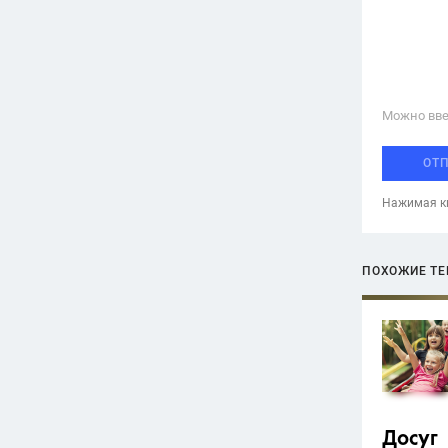
Можно вве
ОТ
Нажимая кн
ПОХОЖИЕ Т
Досуг