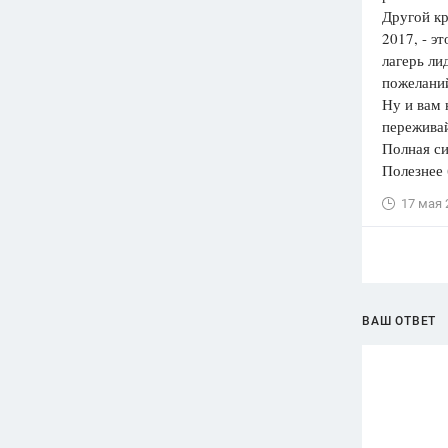
Другой кр
2017, - э
лагерь ли
пожеланий
Ну и вам 
переживай
Полная си
Полезнее 
17 мая 
ВАШ ОТВЕТ