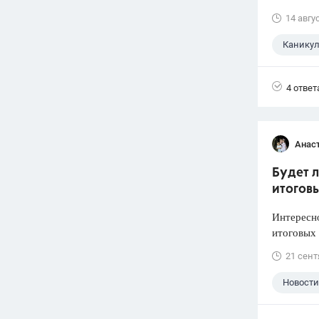
14 авгу
Канику
4 ответ
Анас
Будет л
итогов
Интересно
итоговых 
21 сент
Новости