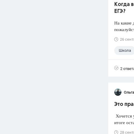
Когда 
ЕГЭ?
На какие 
пожалуйст
26 сент
Школа
2 ответ
Ольг
Это пра
Хочется у
итоге ост
28 сент