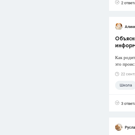
2 ответ
Алин
Объясни
информ
Как родит
это проис
22 сент
Школа
3 ответ
Русл