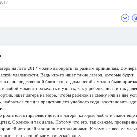
2017
Цветков Л. А.
Психология
Отношения,
Любовь,
Красота,
Во
ПОКАЗАТЬ ВСЕ
и
агерь на лето 2017 можно выбирать по разным принципам. Во-перв
еской удаленности. Ведь кто-то ищет такие лагеря, которые будут
я в непосредственной близости от дома, чтобы можно было приезж
 в любой момент подъехать и узнать, как у ребенка дела и так далее
портив, ищет лагерь на море, чтобы ребенок за смену или за две усп
, набраться сил для предстоящего учебного года, восстановить здо
е.
 родители отправляют детей в лагеря, которые любят и знают еще 
Артек, Орленок и так далее. Потому что это, так скажем, проверенн
 хорошей историей и хорошими традициями. К тому же весьма удач
нные – в отличной климатической зоне.