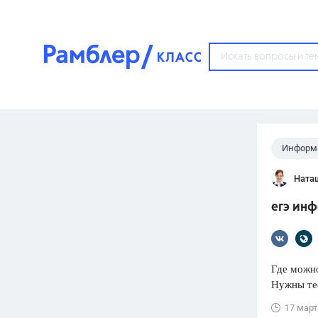
?
Информ
Популярные тем
Ната
ГДЗ
67571
ответ
егэ ин
ЕГЭ
3273
ответа
ОГЭ
Где можн
3460
ответов
Нужны тес
ФИПИ
17 март
30
ответов