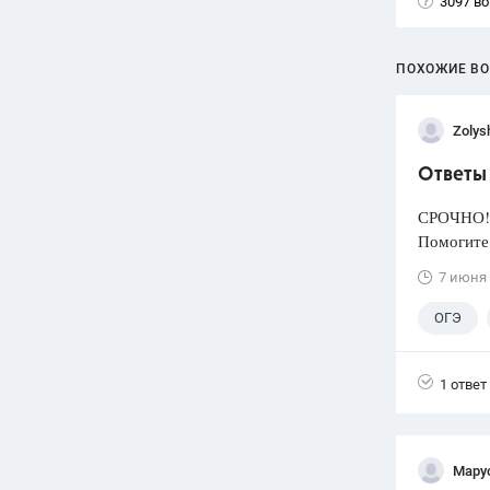
3097 в
ПОХОЖИЕ В
Zolys
Ответы
СРОЧНО!Н
Помогите 
7 июня
ОГЭ
1 ответ
Мару