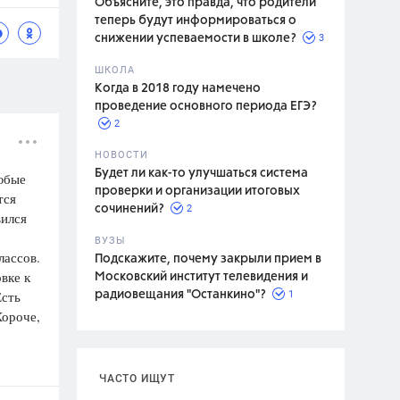
Объясните, это правда, что родители
теперь будут информироваться о
3
снижении успеваемости в школе?
ШКОЛА
спитание
Когда в 2018 году намечено
проведение основного периода ЕГЭ?
2
НОВОСТИ
Будет ли как-то улучшаться система
любые
проверки и организации итоговых
тся
2
сочинений?
вился
ВУЗЫ
лассов.
Подскажите, почему закрыли прием в
вке к
Московский институт телевидения и
Есть
1
радиовещания "Останкино"?
Короче,
ЧАСТО ИЩУТ