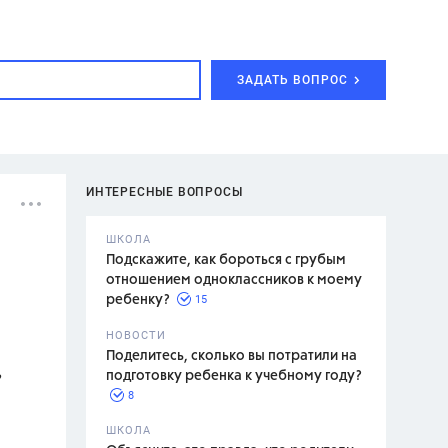
ЗАДАТЬ ВОПРОС
ИНТЕРЕСНЫЕ ВОПРОСЫ
ШКОЛА
Подскажите, как бороться с грубым
отношением одноклассников к моему
15
ребенку?
с,
7 класс,
НОВОСТИ
2 класс
Поделитесь, сколько вы потратили на
?
подготовку ребенка к учебному году?
8
.,
ШКОЛА
асян Л.С.,