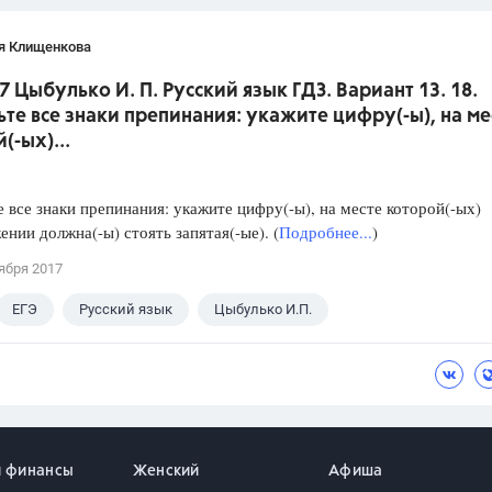
я Клищенкова
7 Цыбулько И. П. Русский язык ГДЗ. Вариант 13. 18.
ьте все знаки препинания: укажите цифру(-ы), на ме
(-ых)...
е все знаки препинания: укажите цифру(-ы), на месте которой(-ых)
ении должна(-ы) стоять запятая(-ые). (
Подробнее...
)
ября 2017
ЕГЭ
Русский язык
Цыбулько И.П.
и финансы
Женский
Афиша