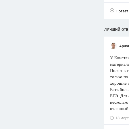
Вузы
1 ответ
1752
ответа
Олимпиады
ЛУЧШИЙ ОТВ
82
ответа
Spotlight
Арно
1551
ответ
У Констан
ГИА
материалы
280
ответов
Поляков т
только по
хорошие т
Есть боль
ЕГЭ. Для 
несколько
отличный 
18 март