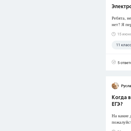
Электр
Ребята, н
нет? Я пе
15 июн
11 клас
5 ответ
Русл
Когда 
ЕГЭ?
На какие 
пожалуйст