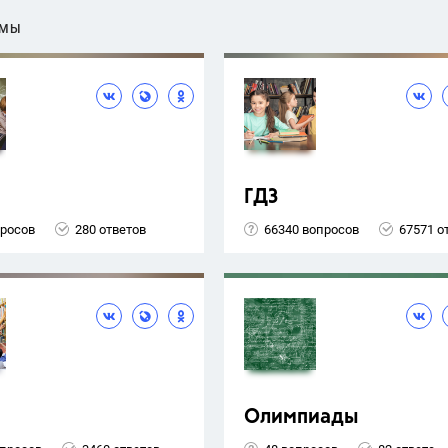
ЕМЫ
ГДЗ
просов
280 ответов
66340 вопросов
67571 о
Олимпиады