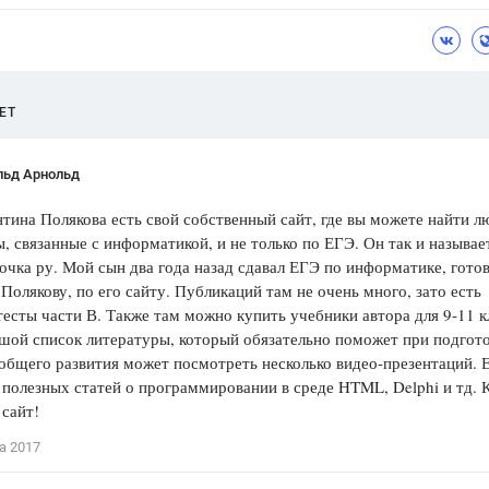
Цветков Л. А.
Психология
Отношения,
Любовь,
Красота,
Во
ЕТ
ПОКАЗАТЬ ВСЕ
льд Арнольд
тина Полякова есть свой собственный сайт, где вы можете найти 
, связанные с информатикой, и не только по ЕГЭ. Он так и называе
очка ру. Мой сын два года назад сдавал ЕГЭ по информатике, гото
 Полякову, по его сайту. Публикаций там не очень много, зато есть
есты части В. Также там можно купить учебники автора для 9-11 к
шой список литературы, который обязательно поможет при подгото
общего развития может посмотреть несколько видео-презентаций. 
 полезных статей о программировании в среде HTML, Delphi и тд. 
сайт!
а 2017