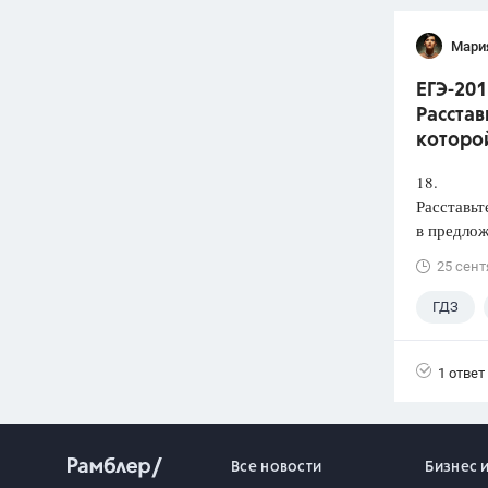
Мари
ЕГЭ-201
Расстав
которой
18.
Расставьт
в предлож
25 сент
ГДЗ
1 ответ
Все новости
Бизнес 