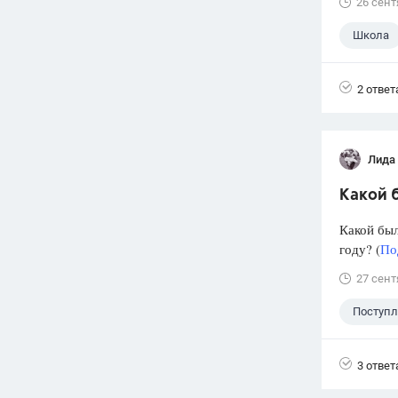
26 сент
Школа
2 ответ
Лида
Какой б
Какой был
году? (
По
27 сент
Поступ
3 ответ