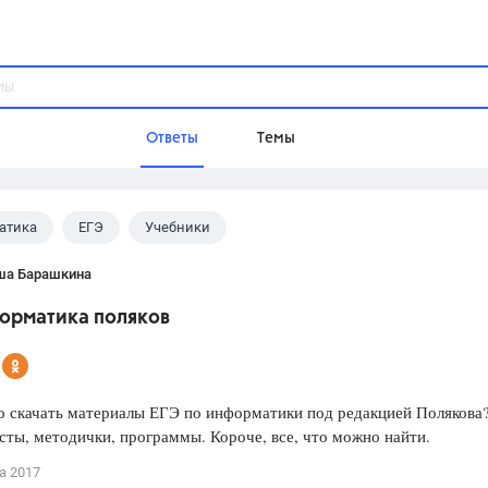
Ответы
Темы
атика
ЕГЭ
Учебники
ы
Домашнее задание
Русский язык,
Химия,
Геометрия,
ша Барашкина
Обществознание,
Физика
форматика поляков
Школа
9 класс,
8 класс,
11 класс,
10 клас
6 класс,
4 класс,
5 класс,
1 класс,
о скачать материалы ЕГЭ по информатики под редакцией Полякова
Учебники
ты, методички, программы. Короче, все, что можно найти.
Разумовская М.М.,
Габриелян О.С
а 2017
Рудзитис Г.Е.,
Цыбулько И.П.,
Атан