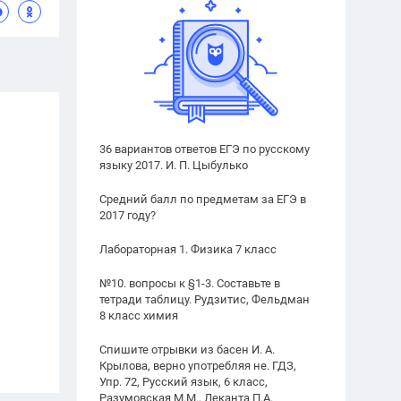
36 вариантов ответов ЕГЭ по русскому
языку 2017. И. П. Цыбулько
Средний балл по предметам за ЕГЭ в
2017 году?
Лабораторная 1. Физика 7 класс
№10. вопросы к §1-3. Составьте в
тетради таблицу. Рудзитис, Фельдман
8 класс химия
Спишите отрывки из басен И. А.
Крылова, верно употребляя не. ГДЗ,
Упр. 72, Русский язык, 6 класс,
Разумовская М.М., Леканта П.А.