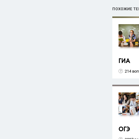
ПОХОЖИЕ Т
ГИА
214 во
ОГЭ