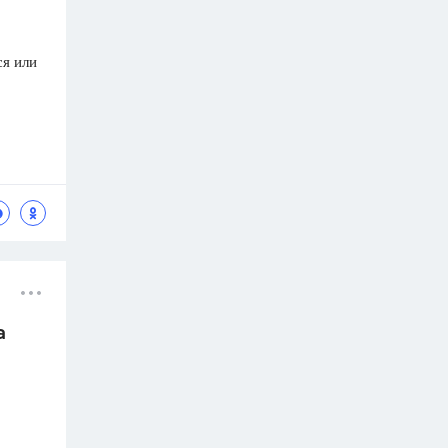
ся или
а