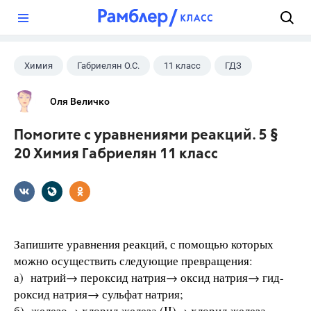
?
Химия
Габриелян О.С.
11 класс
ГДЗ
Оля Величко
Помогите с уравнениями реакций. 5 §
20 Химия Габриелян 11 класс
Запишите уравнения реакций, с помощью которых
можно осуществить следующие превращения:
а) натрий→ пероксид натрия→ оксид натрия→ гид-
роксид натрия→ сульфат натрия;
б) железо→ хлорид железа (II)→ хлорид железа