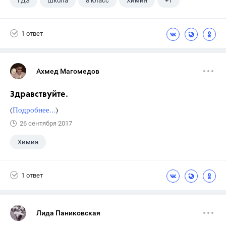
ГДЗ
Школа
8 класс
Химия
+1
Габриелян О.С.
1 ответ
Ахмед Магомедов
Здравствуйте.
(
Подробнее...
)
26 сентября 2017
Химия
1 ответ
Лида Паниковская