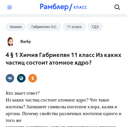
?
Химия
Габриелян О.С.
11 класс
ГДЗ
Barby
4 § 1 Химия Габриелян 11 класс Из каких
частиц состоит атомное ядро?
Кто знает ответ?
Из каких частиц состоит атомное ядро? Что такое
изотопы? Запишите символы изотопов хлора, калия и
аргона. Почему свойства различных изотопов одного и
того же
элемента идентичны, хотя их относительная атомная