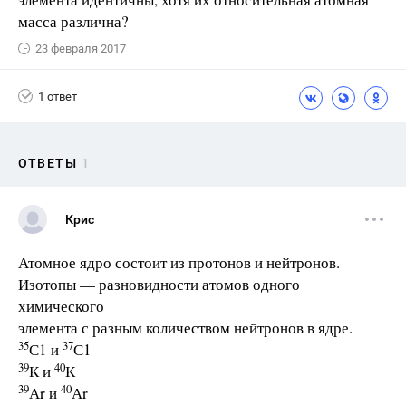
масса различна?
23 февраля 2017
1 ответ
ОТВЕТЫ
1
Крис
Атомное ядро состоит из протонов и нейтронов.
Изотопы — разновидности атомов одного
химического
элемента с разным количеством нейтронов в ядре.
35
37
С1 и
С1
39
40
К и
К
39
40
Аr и
Аr