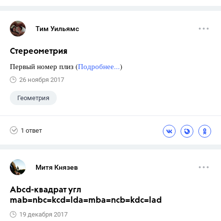
Тим Уильямс
Стереометрия
Первый номер плиз (
Подробнее...
)
26 ноября 2017
Геометрия
1 ответ
Митя Князев
Abcd-квадрат угл
mab=nbc=kcd=lda=mba=ncb=kdc=lad
19 декабря 2017