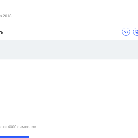
Цветков Л. А.
а 2018
Психология
Отношения,
Любовь,
Красота,
Во
ть
ПОКАЗАТЬ ВСЕ
сти 4000 cимволов