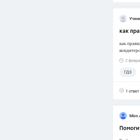
Учени
как пра
как прави
кондитерс
2 февра
ГДЗ
1 ответ
Miss 
Помоги