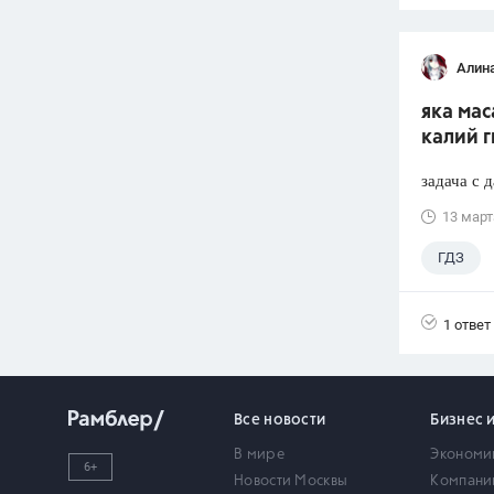
Алин
яка мас
калий 
задача с 
13 март
ГДЗ
1 ответ
Все новости
Бизнес 
В мире
Экономи
6+
Новости Москвы
Компани