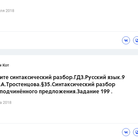
ля 2018
м Кот
те синтаксический разбор.ГДЗ.Русский язык.9
.А.Тростенцова.§35.Синтаксический разбор
подчинённого предложения.Задание 199 .
а 2018