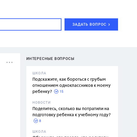
ЗАДАТЬ ВОПРОС
ИНТЕРЕСНЫЕ ВОПРОСЫ
ШКОЛА
Подскажите, как бороться с грубым
отношением одноклассников к моему
15
ребенку?
с,
7 класс,
НОВОСТИ
2 класс
Поделитесь, сколько вы потратили на
подготовку ребенка к учебному году?
8
.,
ШКОЛА
асян Л.С.,