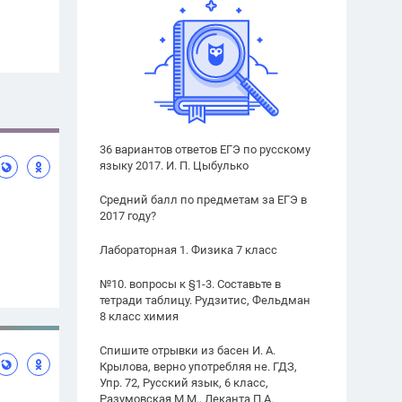
36 вариантов ответов ЕГЭ по русскому
языку 2017. И. П. Цыбулько
Средний балл по предметам за ЕГЭ в
2017 году?
Лабораторная 1. Физика 7 класс
№10. вопросы к §1-3. Составьте в
тетради таблицу. Рудзитис, Фельдман
8 класс химия
Спишите отрывки из басен И. А.
Крылова, верно употребляя не. ГДЗ,
Упр. 72, Русский язык, 6 класс,
Разумовская М.М., Леканта П.А.