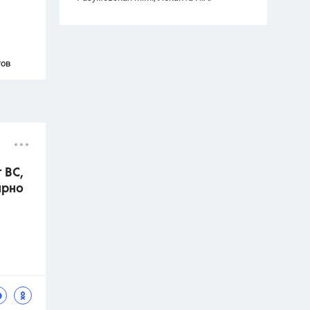
тов
 ВС,
ярно