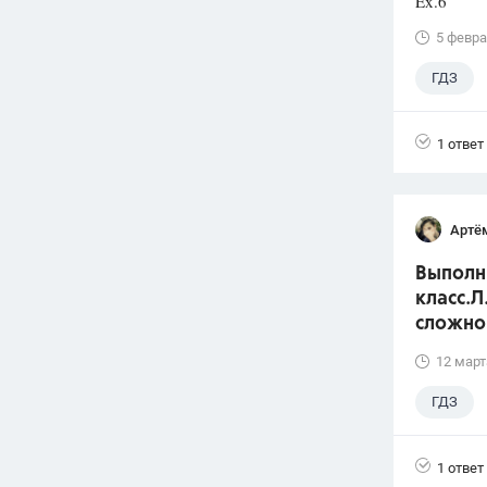
Ex.6
5 февра
ГДЗ
1 ответ
Артё
Выполни
класс.Л
сложно
12 март
ГДЗ
1 ответ