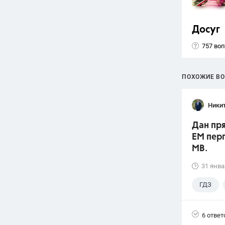
Досуг
757 во
ПОХОЖИЕ В
Ники
Дан пр
ЕМ пер
МВ.
31 янва
ГДЗ
6 ответ