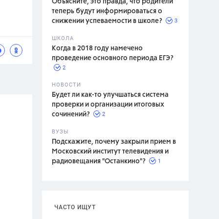
Объясните, это правда, что родители
теперь будут информироваться о
3
снижении успеваемости в школе?
ШКОЛА
спитание
Когда в 2018 году намечено
проведение основного периода ЕГЭ?
2
НОВОСТИ
Будет ли как-то улучшаться система
проверки и организации итоговых
2
сочинений?
ВУЗЫ
Подскажите, почему закрыли прием в
Московский институт телевидения и
1
радиовещания "Останкино"?
ЧАСТО ИЩУТ