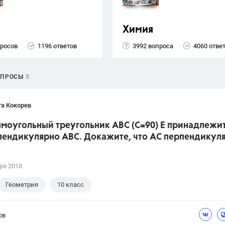
Химия
просов
1196 ответов
3992 вопроса
4060 отве
ОПРОСЫ
5
та Кокорев
ямоугольный треугольник АВС (С=90) Е принадлежит
пендикулярно АВС. Докажите, что АС перпендикул
ря 2018
Геометрия
10 класс
ов