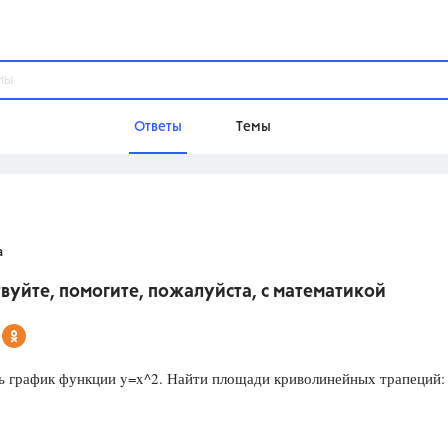
Ответы
Темы
ы
Домашнее задание
Русский язык,
Химия,
Геометрия,
а
Обществознание,
Физика
вуйте, помогите, пожалуйста, с математикой
Школа
9 класс,
8 класс,
11 класс,
10 клас
6 класс,
4 класс,
5 класс,
1 класс,
ь график функции y=x^2. Найти площади криволинейных трапеций:
Учебники
Разумовская М.М.,
Габриелян О.С
Рудзитис Г.Е.,
Цыбулько И.П.,
Атан