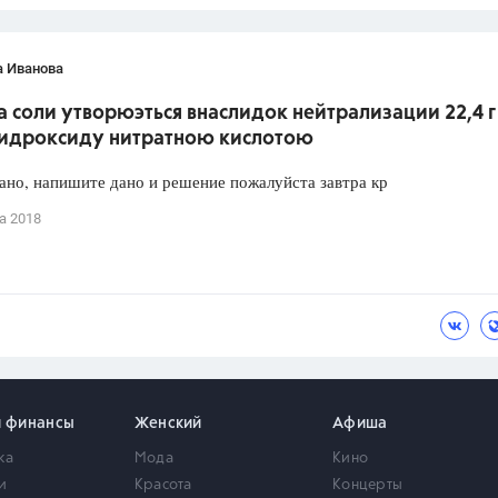
а Иванова
а соли утворюэться внаслидок нейтрализации 22,4 г
гидроксиду нитратною кислотою
дано, напишите дано и решение пожалуйста завтра кр
а 2018
и финансы
Женский
Афиша
ка
Мода
Кино
и
Красота
Концерты