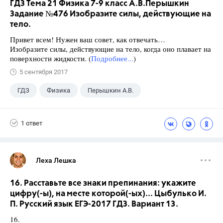
ГДЗ Тема 21 Физика 7-9 класс А.В.Перышкин
Задание №476 Изобразите силы, действующие на
тело.
Привет всем! Нужен ваш совет, как отвечать…
Изобразите силы, действующие на тело, когда оно плавает на
поверхности жидкости. (
Подробнее...
)
5 сентября 2017
ГДЗ
Физика
Перышкин А.В.
Школа
+1
7 класс
1 ответ
Леха Лешка
16. Расставьте все знаки препинания: укажите
цифру(-ы), на месте которой(-ых)... Цыбулько И.
П. Русский язык ЕГЭ-2017 ГДЗ. Вариант 13.
16.