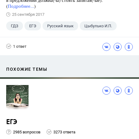
в предложении должна(-ы) стоять запятая(-ые).
(
Подробнее...
)
25 сентября 2017
ГДЗ
ЕГЭ
Русский язык
Цыбулько И.П.
1 ответ
ПОХОЖИЕ ТЕМЫ
ЕГЭ
2985 вопросов
3273 ответа