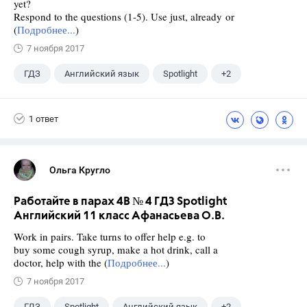
yet?
Respond to the questions (1-5). Use just, already or
(
Подробнее...
)
7 ноября 2017
ГДЗ
Английский язык
Spotlight
+2
Афанасьева О. В.
10 класс
1 ответ
Ольга Кругло
Работайте в парах 4B № 4 ГДЗ Spotlight
Английский 11 класс Афанасьева О.В.
Work in pairs. Take turns to offer help e.g. to
buy some cough syrup, make a hot drink, call a
doctor, help with the (
Подробнее...
)
7 ноября 2017
ГДЗ
Spotlight
Английский язык
+2