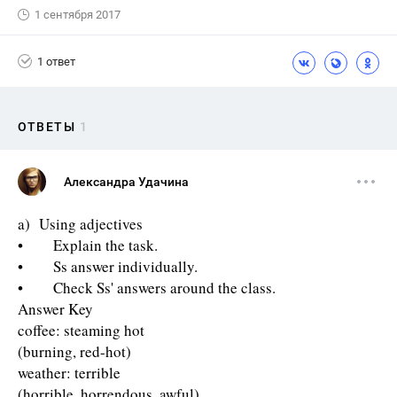
1 сентября 2017
1 ответ
ОТВЕТЫ
1
Александра Удачина
a) Using adjectives
• Explain the task.
• Ss answer individually.
• Check Ss' answers around the class.
Answer Key
coffee: steaming hot
(burning, red-hot)
weather: terrible
(horrible, horrendous, awful)