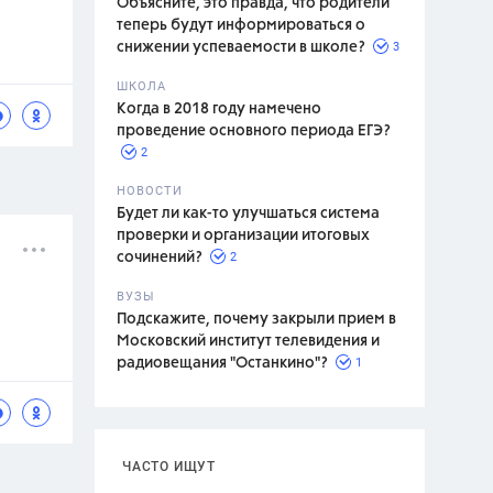
Объясните, это правда, что родители
теперь будут информироваться о
3
снижении успеваемости в школе?
ШКОЛА
спитание
Когда в 2018 году намечено
проведение основного периода ЕГЭ?
2
НОВОСТИ
Будет ли как-то улучшаться система
проверки и организации итоговых
2
сочинений?
ВУЗЫ
Подскажите, почему закрыли прием в
Московский институт телевидения и
1
радиовещания "Останкино"?
ЧАСТО ИЩУТ