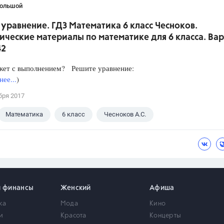
Большой
уравнение. ГДЗ Математика 6 класс Чесноков.
ческие материалы по математике для 6 класса. Вар
42
жет с выполнением? Решите уравнение:
ее...
)
бря 2017
Математика
6 класс
Чесноков А.С.
и финансы
Женский
Афиша
ка
Мода
Кино
и
Красота
Концерты