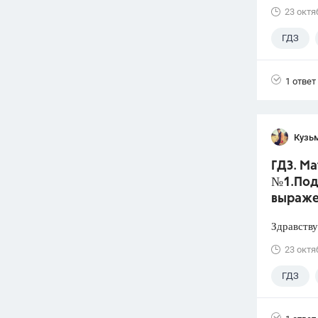
23 октя
ГДЗ
1 ответ
Кузь
ГДЗ. Ма
№1.Под
выраже
Здравству
23 октя
ГДЗ