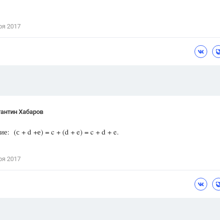
Цветков Л. А.
ря 2017
Психология
Отношения,
Любовь,
Красота,
Во
ПОКАЗАТЬ ВСЕ
антин Хабаров
: (с + d +е) = c + (d + e) = c + d + e.
ря 2017