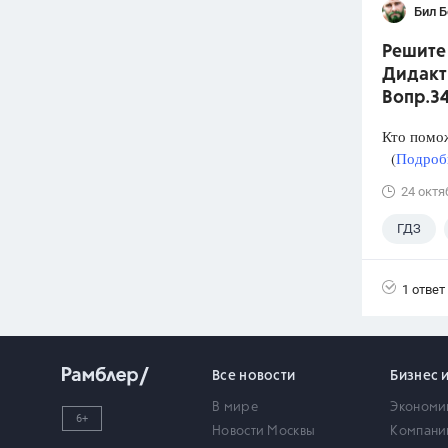
Бил 
Решите 
Дидакти
Вопр.3
Кто помо
(
Подробн
24 октя
ГДЗ
1 ответ
Все новости
Бизнес 
В мире
Экономи
6+
Новости Москвы
Компани