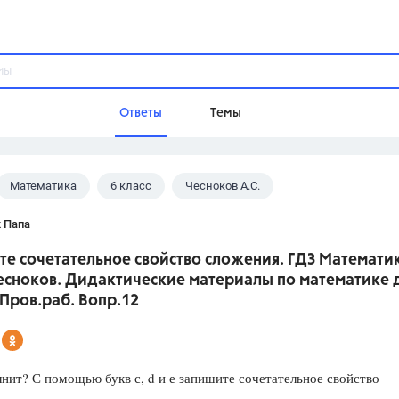
Ответы
Темы
Математика
6 класс
Чесноков А.С.
ы
Домашнее задание
Русский язык,
Химия,
Геометрия,
 Папа
Обществознание,
Физика
е сочетательное свойство сложения. ГДЗ Математик
Школа
есноков. Дидактические материалы по математике 
9 класс,
8 класс,
11 класс,
10 клас
 Пров.раб. Вопр.12
6 класс,
4 класс,
5 класс,
1 класс,
Учебники
нит? С помощью букв с, d и е запишите сочетательное свойство
Разумовская М.М.,
Габриелян О.С
Рудзитис Г.Е.,
Цыбулько И.П.,
Атан