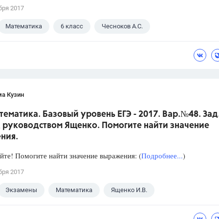
бря 2017
Математика
6 класс
Чесноков А.С.
ма Кузин
тематика. Базовый уровень ЕГЭ - 2017. Вар.№48. Зад
 руководством Ященко. Помогите найти значение
ния.
йте! Помогите найти значение выражения: (
Подробнее...
)
бря 2017
Экзамены
Математика
Ященко И.В.