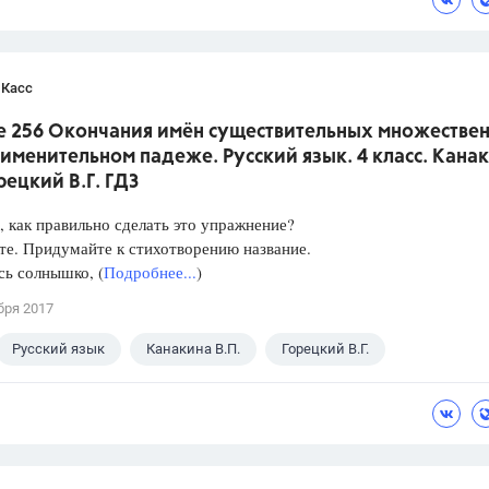
 Касс
е 256 Окончания имён существительных множестве
 именительном падеже. Русский язык. 4 класс. Кана
орецкий В.Г. ГДЗ
 как правильно сделать это упражнение?
е. Придумайте к стихотворению название.
ь солнышко, (
Подробнее...
)
бря 2017
Русский язык
Канакина В.П.
Горецкий В.Г.