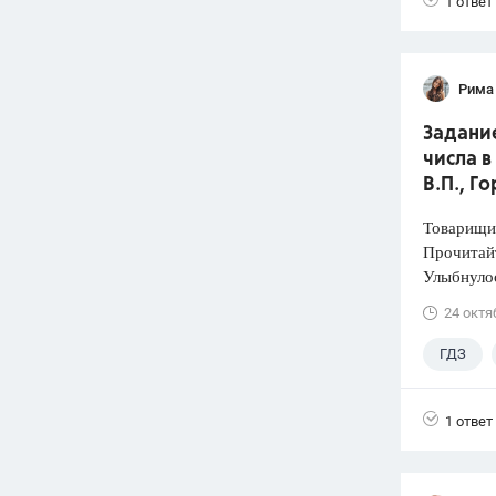
1 ответ
Рима
Задани
числа в
В.П., Г
Товарищи,
Прочитайт
Улыбнулос
24 октя
ГДЗ
4 класс
1 ответ