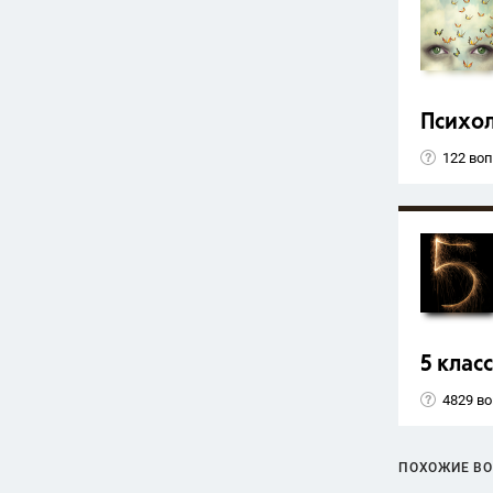
Психо
122 во
5 класс
4829 в
ПОХОЖИЕ В