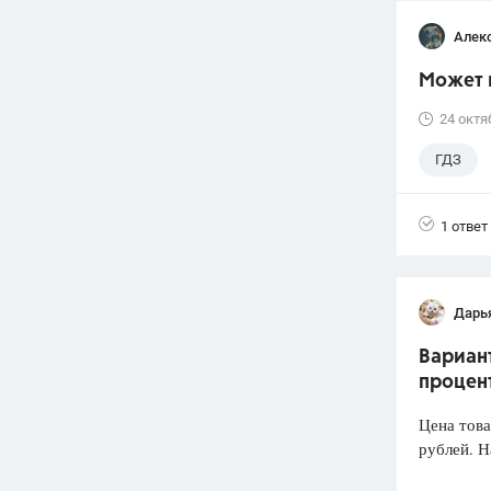
Алек
Может 
24 октя
ГДЗ
1 ответ
Дарь
Вариант
процент
Цена това
рублей. Н