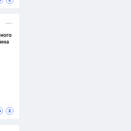
нного
кина