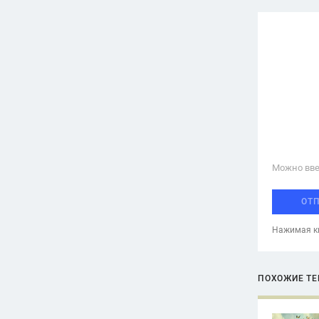
Можно вве
ОТ
Нажимая кн
ПОХОЖИЕ Т