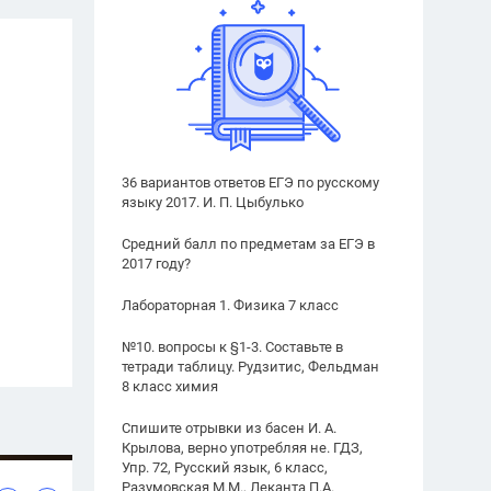
36 вариантов ответов ЕГЭ по русскому
языку 2017. И. П. Цыбулько
Средний балл по предметам за ЕГЭ в
2017 году?
Лабораторная 1. Физика 7 класс
№10. вопросы к §1-3. Составьте в
тетради таблицу. Рудзитис, Фельдман
8 класс химия
Спишите отрывки из басен И. А.
Крылова, верно употребляя не. ГДЗ,
Упр. 72, Русский язык, 6 класс,
Разумовская М.М., Леканта П.А.