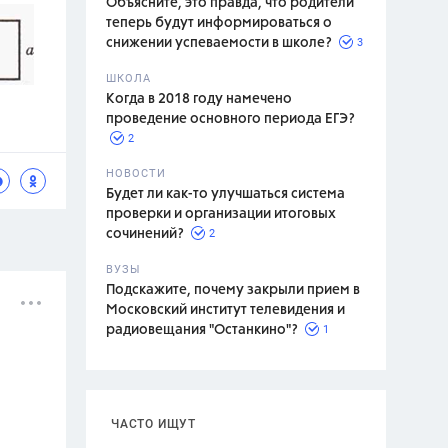
Объясните, это правда, что родители
теперь будут информироваться о
3
снижении успеваемости в школе?
ШКОЛА
спитание
Когда в 2018 году намечено
проведение основного периода ЕГЭ?
2
НОВОСТИ
Будет ли как-то улучшаться система
проверки и организации итоговых
2
сочинений?
ВУЗЫ
Подскажите, почему закрыли прием в
Московский институт телевидения и
1
радиовещания "Останкино"?
ЧАСТО ИЩУТ