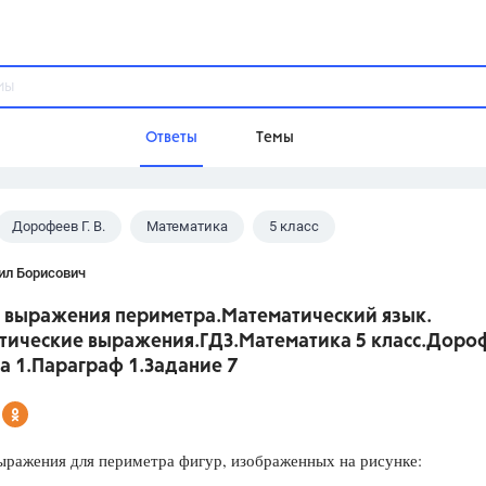
Ответы
Темы
Дорофеев Г. В.
Математика
5 класс
ы
Домашнее задание
Русский язык,
Химия,
Геометрия,
ил Борисович
Обществознание,
Физика
 выражения периметра.Математический язык.
Школа
тические выражения.ГДЗ.Математика 5 класс.Доро
9 класс,
8 класс,
11 класс,
10 клас
ва 1.Параграф 1.Задание 7
6 класс,
4 класс,
5 класс,
1 класс,
Учебники
ыражения для периметра фигур, изображенных на рисунке:
Разумовская М.М.,
Габриелян О.С
Рудзитис Г.Е.,
Цыбулько И.П.,
Атан