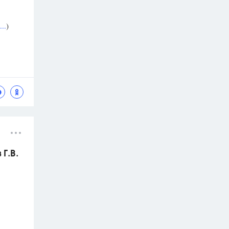
..
)
Г.В.