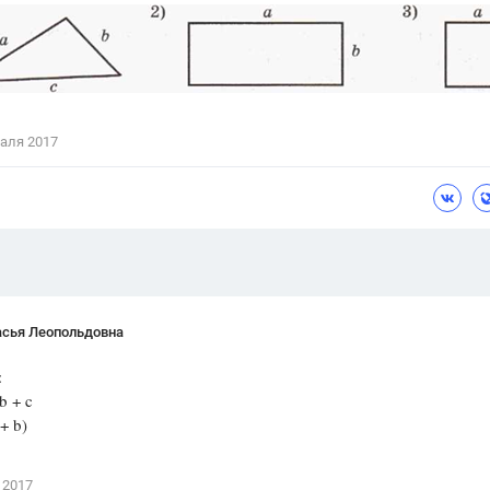
Цветков Л. А.
Психология
Отношения,
Любовь,
Красота,
Во
аля 2017
ПОКАЗАТЬ ВСЕ
асья Леопольдовна
:
 + c
+ b)
 2017