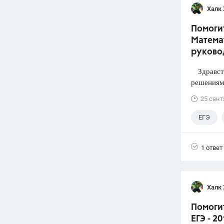
Халк 
Помогит
Математ
руково
Здравств
решениями
25 сент
ЕГЭ
1 ответ
Халк 
Помоги
ЕГЭ - 2