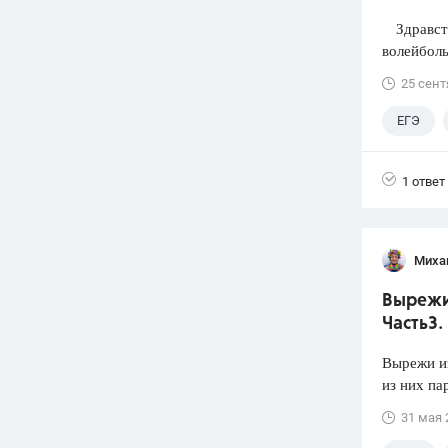
Здравств
волейболь
25 сент
ЕГЭ
1 ответ
Миха
Вырежи 
Часть3.
Вырежи из
из них па
31 мая 