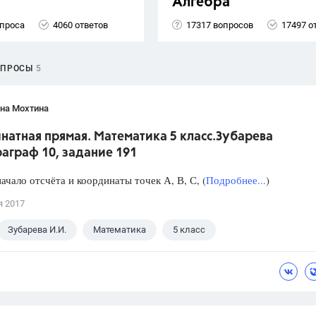
Алгебра
опроса
4060 ответов
17317 вопросов
17497 о
ОПРОСЫ
5
яна Мохтина
натная прямая. Математика 5 класс.Зубарева
аграф 10, задание 191
ачало отсчёта и координаты точек А, В, С, (
Подробнее...
)
я 2017
Зубарева И.И.
Математика
5 класс