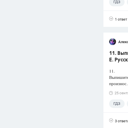
ГДЗ
1 ответ
Алек
11. Вып
Е. Русс
11.
Выпишите 
произнос.
25 сент
ГДЗ
3 ответ