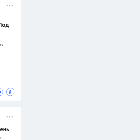
 Под
их
ень
.