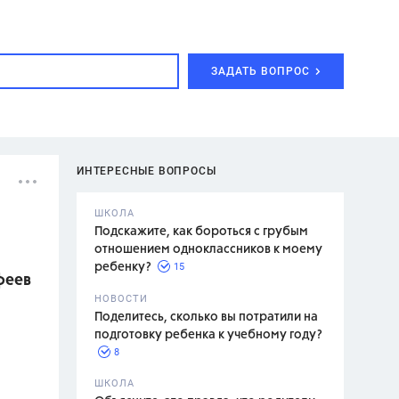
ЗАДАТЬ ВОПРОС
ИНТЕРЕСНЫЕ ВОПРОСЫ
ШКОЛА
Подскажите, как бороться с грубым
отношением одноклассников к моему
15
ребенку?
феев
с,
7 класс,
НОВОСТИ
2 класс
Поделитесь, сколько вы потратили на
подготовку ребенка к учебному году?
8
.,
ШКОЛА
асян Л.С.,