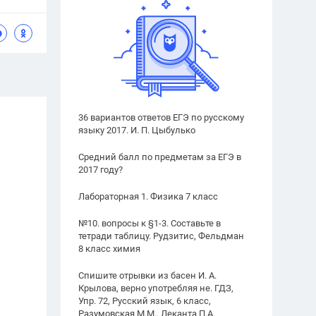
36 вариантов ответов ЕГЭ по русскому
языку 2017. И. П. Цыбулько
Средний балл по предметам за ЕГЭ в
2017 году?
Лабораторная 1. Физика 7 класс
№10. вопросы к §1-3. Составьте в
тетради таблицу. Рудзитис, Фельдман
8 класс химия
Спишите отрывки из басен И. А.
Крылова, верно употребляя не. ГДЗ,
Упр. 72, Русский язык, 6 класс,
Разумовская М.М., Леканта П.А.