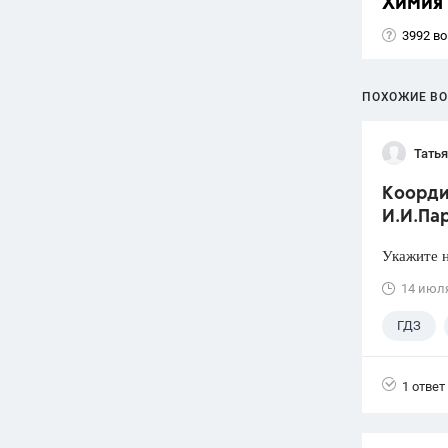
Химия
3992 в
ПОХОЖИЕ В
Тать
Коорди
И.И.Пар
Укажите н
14 июл
ГДЗ
1 ответ