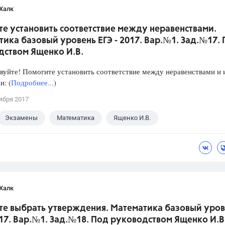
Халк
е установить соответствие между неравенствами.
ика базовый уровень ЕГЭ - 2017. Вар.№1. Зад.№17.
дством Ященко И.В.
уйте! Помогите установить соответствие между неравенствами и 
: (
Подробнее...
)
ября 2017
Экзамены
Математика
Ященко И.В.
Халк
те выбрать утверждения. Математика базовый уров
017. Вар.№1. Зад.№18. Под руководством Ященко И.В