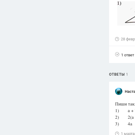
Вузы
1752
ответа
Олимпиады
82
ответа
28 февр
Spotlight
1551
ответ
1 ответ
ГИА
280
ответов
ОТВЕТЫ
1
Наст
Пиши так
1) a + b
2) 2(a 
3) 4a
1 марта