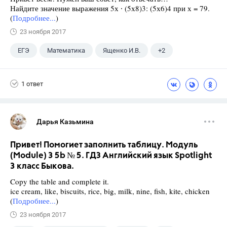
Найдите значение выражения 5х ∙ (5х8)3: (5х6)4 при х = 79.
(
Подробнее...
)
23 ноября 2017
ЕГЭ
Математика
Ященко И.В.
+2
Семенов А.В.
11 класс
1 ответ
Дарья Казьмина
Привет! Помогиет заполнить таблицу. Модуль
(Module) 3 5b № 5. ГДЗ Английский язык Spotlight
3 класс Быкова.
Copy the table and complete it.
ice cream, like, biscuits, rice, big, milk, nine, fish, kite, chicken
(
Подробнее...
)
23 ноября 2017