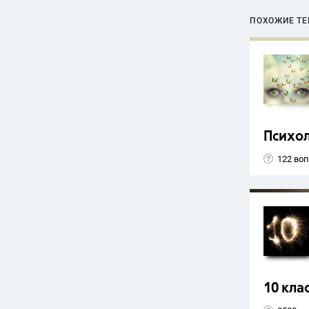
ПОХОЖИЕ Т
Психо
122 во
10 кла