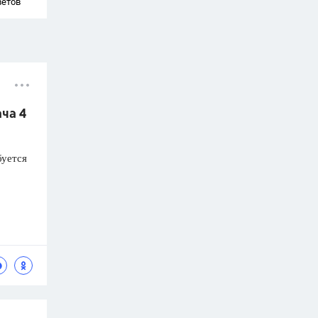
ветов
ача 4
буется