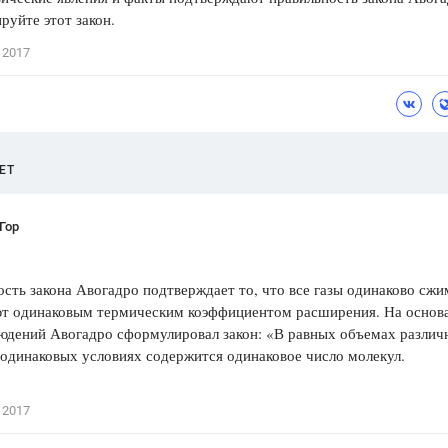
уйте этот закон.
Цветков Л. А.
 2017
Психология
Отношения,
Любовь,
Красота,
Во
ПОКАЗАТЬ ВСЕ
ЕТ
Гор
сть закона Авогадро подтверждает то, что все газы одинаково сж
ют одинаковым термическим коэффициентом расширения. На основ
людений Авогадро сформулировал закон: «В равных объемах различ
 одинаковых условиях содержится одинаковое число молекул.
 2017