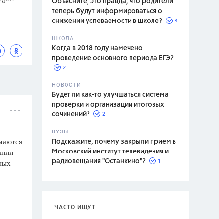
Объясните, это правда, что родители
теперь будут информироваться о
3
снижении успеваемости в школе?
ШКОЛА
спитание
Когда в 2018 году намечено
проведение основного периода ЕГЭ?
2
НОВОСТИ
Будет ли как-то улучшаться система
проверки и организации итоговых
2
сочинений?
ВУЗЫ
имаются
Подскажите, почему закрыли прием в
ании
Московский институт телевидения и
1
ных
радиовещания "Останкино"?
ЧАСТО ИЩУТ