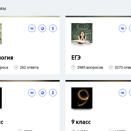
ЕМЫ
логия
ЕГЭ
проса
262 ответа
2985 вопросов
3273 отв
сс
9 класс