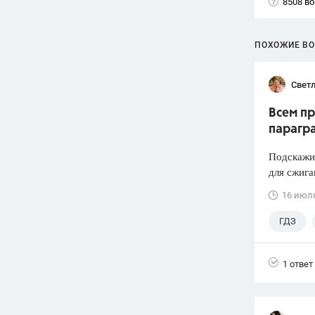
8508 в
ПОХОЖИЕ В
Светл
Всем пр
парагр
Подскажит
для сжига
16 июл
ГДЗ
1 ответ