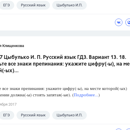
ЕГЭ
Русский язык
Цыбулько И.П.
я Клищенкова
7 Цыбулько И. П. Русский язык ГДЗ. Вариант 13. 18.
ьте все знаки препинания: укажите цифру(-ы), на ме
(-ых)...
е все знаки препинания: укажите цифру(-ы), на месте которой(-ых)
ении должна(-ы) стоять запятая(-ые). (
Подробнее...
)
ября 2017
ЕГЭ
Русский язык
Цыбулько И.П.