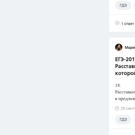
ГДЗ
1 ответ
Мари
ЕГЭ-201
Расстав
которой
18.
Расставьт
в предлож
25 сент
ГДЗ