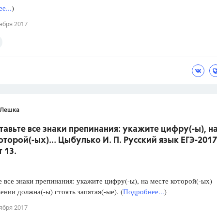
е...
)
ября 2017
 Лешка
ставьте все знаки препинания: укажите цифру(-ы), н
оторой(-ых)... Цыбулько И. П. Русский язык ЕГЭ-2017
 13.
е все знаки препинания: укажите цифру(-ы), на месте которой(-ых)
ении должна(-ы) стоять запятая(-ые). (
Подробнее...
)
ября 2017