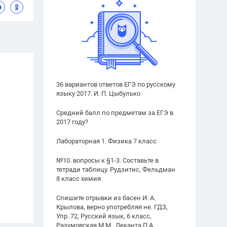
36 вариантов ответов ЕГЭ по русскому
языку 2017. И. П. Цыбулько
Средний балл по предметам за ЕГЭ в
2017 году?
Лабораторная 1. Физика 7 класс
№10. вопросы к §1-3. Составьте в
тетради таблицу. Рудзитис, Фельдман
8 класс химия
Спишите отрывки из басен И. А.
Крылова, верно употребляя не. ГДЗ,
Упр. 72, Русский язык, 6 класс,
Разумовская М.М., Леканта П.А.