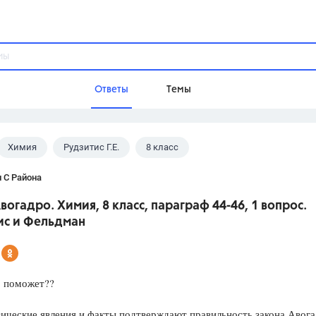
Ответы
Темы
Химия
Рудзитис Г.Е.
8 класс
ы
Домашнее задание
Русский язык,
Химия,
Геометрия,
 С Района
Обществознание,
Физика
вогадро. Химия, 8 класс, параграф 44-46, 1 вопрос.
Школа
ис и Фельдман
9 класс,
8 класс,
11 класс,
10 клас
6 класс,
4 класс,
5 класс,
1 класс,
Учебники
о поможет??
Разумовская М.М.,
Габриелян О.С
ические явления и факты подтверждают правильность закона Авог
Рудзитис Г.Е.,
Цыбулько И.П.,
Атан