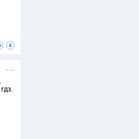
а
 ГДЗ.