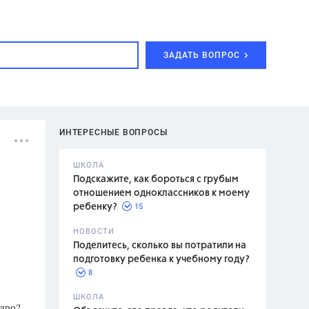
ЗАДАТЬ ВОПРОС
ИНТЕРЕСНЫЕ ВОПРОСЫ
ШКОЛА
Подскажите, как бороться с грубым
отношением одноклассников к моему
15
ребенку?
с,
7 класс,
НОВОСТИ
2 класс
Поделитесь, сколько вы потратили на
подготовку ребенка к учебному году?
8
.,
ШКОЛА
адро?
асян Л.С.,