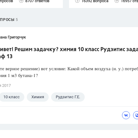
опросов
8707 ответов
16392 вопроса
16957 от
ОПРОСЫ
5
ана Григорчук
ивет! Решим задачку? химия 10 класс Рудзитис зад
аф 13
е верное решение) вот условие: Какой объем воздуха (н. у.) потре
ния 1 м3 бутана-1?
я 2017
10 класс
Химия
Рудзитис Г.Е.