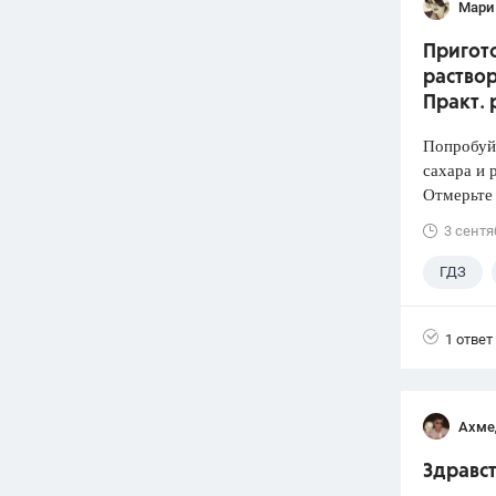
Мари
Пригото
раствор
Практ. 
Попробуй
сахара и 
Отмерьте
3 сентя
ГДЗ
1 ответ
Ахме
Здравст