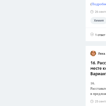
(
Подробне
26 сент
Химия
1 ответ
Леха
16. Рас
месте к
Вариант
16.
Расставьт
в предлож
25 сент