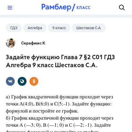
?
ГДЗ
Алгебра
9 класс
Шестаков С.А.
Серафимс К
Задайте функцию Глава 7 §2 С01 ГДЗ
Алгебра 9 класс Шестаков С.А.
а) График квадратичной функции проходит через
точки А(4;0), В(6;0) и C(5;-1). Задайте функцию:
формулой и постройте ее график.
б) График квадратичной функции проходит через
точки А (—3; 0), В (—1; 0) и С (—2; -1). Задайте
функцию формулой и постройте ее график.