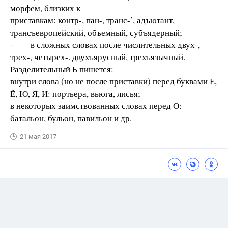
морфем, близких к
приставкам: контр-, пан-, транс-’, адъютант,
трансъевропейский, объемный, субъядерный;
- в сложных словах после числительных двух-,
трех-, четырех-. двухъярусный, трехъязычный.
Разделительный Ь пишется:
внутри слова (но не после приставки) перед буквами Е,
Ё, Ю, Я, И: портьера, вьюга, лисья;
в некоторых заимствованных словах перед О:
батальон, бульон, павильон и др.
21 мая 2017