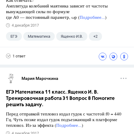
Как отвечать?
Амплитуда колебаний маятника зависит от частоты
вынуждающей силы по формуле
где А0 — постоянный параметр, ωр (
Подробнее...
)
4 декабря 2017
ЕГЭ
Математика
Ященко И.В.
+2
Семенов А.В.
11 класс
1 ответ
Мария Марочкина
ЕГЭ Математика 11 класс. Ященко И. В.
Тренировочная работа 31 Вопрос 8 Помогите
решить задачу.
Перед отправкой тепловоз издал гудок с частотой f0 = 440
Гц. Чуть позже издал гудок подъезжающий к платформе
тепловоз. Из-за эффекта (
Подробнее...
)
4 декабря 2017