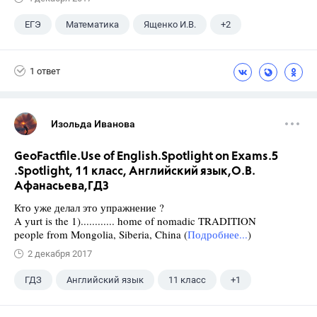
ЕГЭ
Математика
Ященко И.В.
+2
Семенов А.В.
11 класс
1 ответ
Изольда Иванова
GeoFactfile.Use of English.Spotlight on Exams.5
.Spotlight, 11 класс, Английский язык,О.В.
Афанасьева,ГДЗ
Кто уже делал это упражнение ?
A yurt is the 1)............ home of nomadic TRADITION
people from Mongolia, Siberia, China (
Подробнее...
)
2 декабря 2017
ГДЗ
Английский язык
11 класс
+1
Афанасьева О. В.