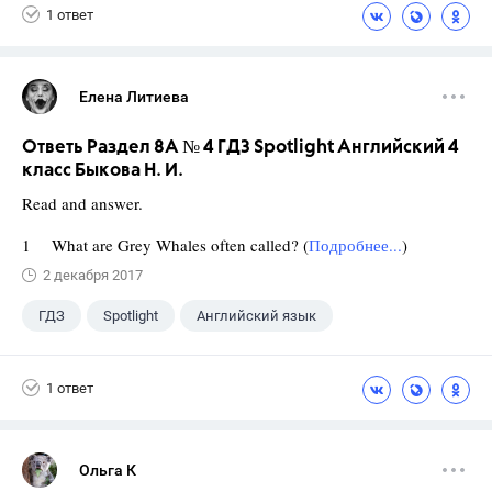
1 ответ
Елена Литиева
Ответь Раздел 8A № 4 ГДЗ Spotlight Английский 4
класс Быкова Н. И.
Read and answer.
1 What are Grey Whales often called? (
Подробнее...
)
2 декабря 2017
ГДЗ
Spotlight
Английский язык
4 класс
+1
Быкова Н.И.
1 ответ
Ольга К