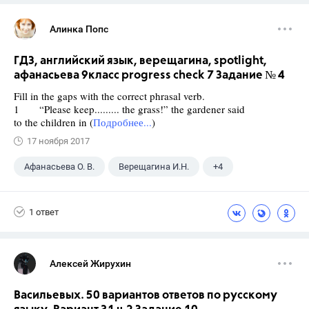
Алинка Попс
ГДЗ, английский язык, верещагина, spotlight,
афанасьева 9класс progress check 7 Задание № 4
Fill in the gaps with the correct phrasal verb.
1 “Please keep......... the grass!” the gardener said
to the children in (
Подробнее...
)
17 ноября 2017
Афанасьева О. В.
Верещагина И.Н.
+4
Английский язык
9 класс
ГДЗ
1 ответ
Spotlight
Алексей Жирухин
Васильевых. 50 вариантов ответов по русскому