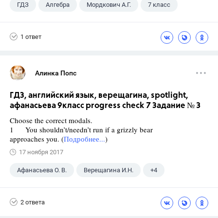
ГДЗ
Алгебра
Мордкович А.Г.
7 класс
1 ответ
Алинка Попс
ГДЗ, английский язык, верещагина, spotlight,
афанасьева 9класс progress check 7 Задание № 3
Choose the correct modals.
1 You shouldn’t/needn’t run if a grizzly bear
approaches you. (
Подробнее...
)
17 ноября 2017
Афанасьева О. В.
Верещагина И.Н.
+4
Английский язык
ГДЗ
9 класс
2 ответа
Spotlight